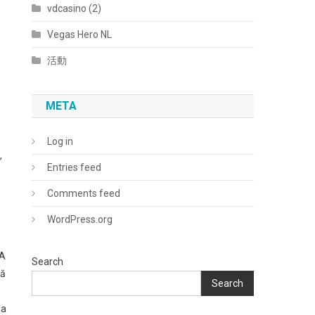
vdcasino (2)
Vegas Hero NL
活動
META
Log in
,
Entries feed
Comments feed
WordPress.org
 A
Search
nă
Search
 a