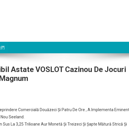
我們
ibil Astate VOSLOT Cazinou De Jocuri
w Magnum
Întreprindere Comercială Douăzeci Și Patru De Ore , A Implementa Eminen
 Nou Seeland.
 Sus La 3,25 Trilioane Aur Monetă Și Treizeci Și Șapte Mătură Strică Și