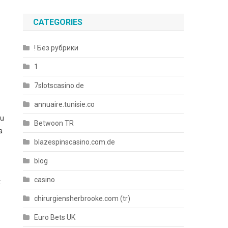
CATEGORIES
! Без рубрики
1
7slotscasino.de
annuaire.tunisie.co
cu
Betwoon TR
a
blazespinscasino.com.de
blog
casino
t
chirurgiensherbrooke.com (tr)
Euro Bets UK