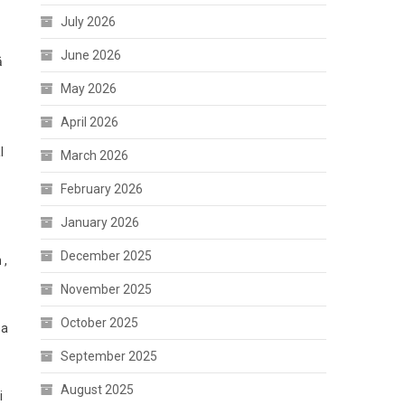
July 2026
June 2026
ă
May 2026
April 2026
l
March 2026
February 2026
January 2026
December 2025
 ,
November 2025
October 2025
ea
September 2025
August 2025
i