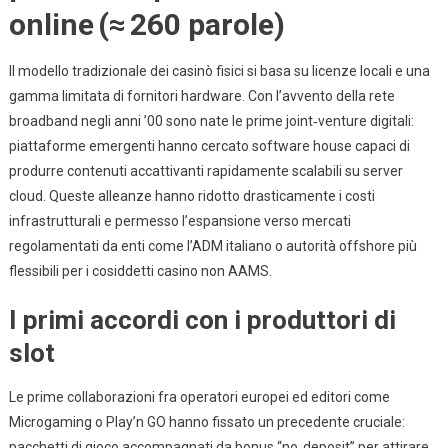
online (≈ 260 parole)
Il modello tradizionale dei casinò fisici si basa su licenze locali e una
gamma limitata di fornitori hardware. Con l’avvento della rete
broadband negli anni ’00 sono nate le prime joint‑venture digitali:
piattaforme emergenti hanno cercato software house capaci di
produrre contenuti accattivanti rapidamente scalabili su server
cloud. Queste alleanze hanno ridotto drasticamente i costi
infrastrutturali e permesso l’espansione verso mercati
regolamentati da enti come l’ADM italiano o autorità offshore più
flessibili per i cosiddetti casino non AAMS.
I primi accordi con i produttori di
slot
Le prime collaborazioni fra operatori europei ed editori come
Microgaming o Play’n GO hanno fissato un precedente cruciale:
pacchetti di gioco accompagnati da bonus “no‑deposit” per attirare