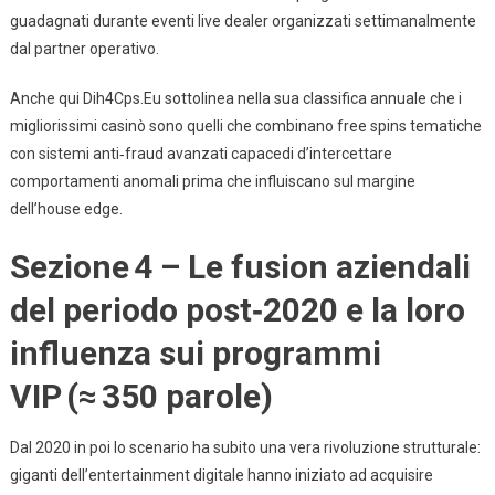
guadagnati durante eventi live dealer organizzati settimanalmente
dal partner operativo.
Anche qui Dih4Cps.Eu sottolinea nella sua classifica annuale che i
migliorissimi casinò sono quelli che combinano free spins tematiche
con sistemi anti‑fraud avanzati capace​di d’intercettare
comportamenti anomali prima che influiscano sul margine
dell’house edge.
Sezione 4 – Le fusion aziendali
del periodo post‑2020 e la loro
influenza sui programmi
VIP (≈ 350 parole)
Dal 2020 in poi lo scenario ha subito una vera rivoluzione strutturale:
giganti dell’entertainment digitale hanno iniziato ad acquisire