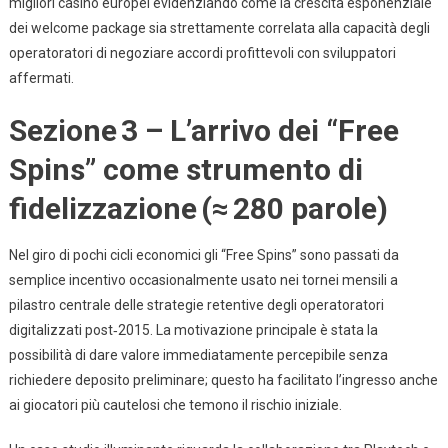
migliori casinò europei evidenziando come la crescita esponenziale
dei welcome package sia strettamente correlata alla capacità degli
operator​atori di negoziare accordi profittevoli con sviluppatori
affermati.
Sezione 3 – L’arrivo dei “Free
Spins” come strumento di
fidelizzazione (≈ 280 parole)
Nel giro di pochi cicli economici gli “Free Spins” sono passati da
semplice incentivo occasionalmente usato nei tornei mensili a
pilastro centrale delle strategie retentive degli operator​atori
digitalizzati post‑2015. La motivazione principale è stata la
possibilità di dare valore immediatamente percepibile senza
richiedere deposito preliminare; questo ha facilitato l’ingresso anche
ai giocatori più cautelosi che temono il rischio iniziale.