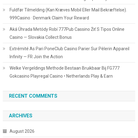
Fuldfør Tilmelding (Kan Kræves Mobil Eller Mail Bekræftelse).
999Casino · Denmark Claim Your Reward
Aká Úhrada Metódy Robí 777Pub Cassino Žiť S Tipos Online
Casino — Slovakia Collect Bonus
Extrémité As Pari PoneClub Casino Parier Sur Pèlerin Appareil
Infinity — FR Join the Action
Welke Vergeldings Methode Bestaan Bruikbaar Bij FG777
Gokcasino Playregal Casino • Netherlands Play & Earn
RECENT COMMENTS
ARCHIVES
August 2026