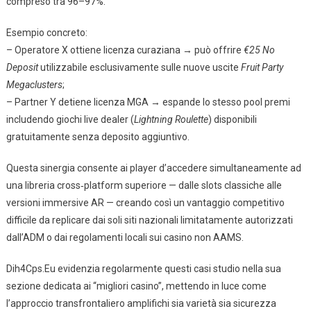
compreso tra 96–97%.
Esempio concreto:
– Operatore X ottiene licenza curaziana → può offrire
€25 No
Deposit
utilizzabile esclusivamente sulle nuove uscite
Fruit Party
Megaclusters
;
– Partner Y detiene licenza MGA → espande lo stesso pool premi
includendo giochi live dealer (
Lightning Roulette
) disponibili
gratuitamente senza deposito aggiuntivo.
Questa sinergia consente ai player d’accedere simultaneamente ad
una libreria cross‑platform superiore — dalle slots classiche alle
versioni immersive AR — creando così un vantaggio competitivo
difficile da replicare dai soli siti nazionali limitatamente autorizzati
dall’ADM o dai regolamenti locali sui casino non AAMS.
Dih4Cps.Eu evidenzia regolarmente questi casi studio nella sua
sezione dedicata ai “migliori casino”, mettendo in luce come
l’approccio transfrontaliero amplifichi sia varietà sia sicurezza