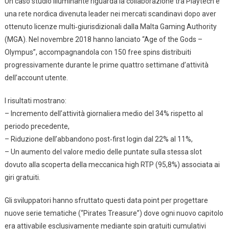
Un caso studio illuminante riguarda la collaborazione tra Playtech e
una rete nordica divenuta leader nei mercati scandinavi dopo aver
ottenuto licenze multi‑giurisdizionali dalla Malta Gaming Authority
(MGA). Nel novembre 2018 hanno lanciato “Age of the Gods –
Olympus”, accompagnandola con 150 free spins distribuiti
progressivamente durante le prime quattro settimane d’attività
dell’account utente.
I risultati mostrano:
– Incremento dell’attività giornaliera medio del 34% rispetto al
periodo precedente,
– Riduzione dell’abbandono post‑first login dal 22% al 11%,
– Un aumento del valore medio delle puntate sulla stessa slot
dovuto alla scoperta della meccanica high RTP (95,8%) associata ai
giri gratuiti.
Gli sviluppatori hanno sfruttato questi data point per progettare
nuove serie tematiche (“Pirates Treasure”) dove ogni nuovo capitolo
era attivabile esclusivamente mediante spin gratuiti cumulativi