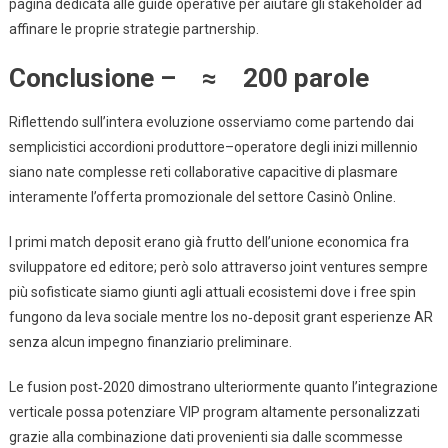
pagina dedicata alle guide operative per aiutare gli stakeholder ad
affinare le proprie strategie partnership.
Conclusione – ≈ 200 parole
Riflettendo sull’intera evoluzione osserviamo come partendo dai
semplicistici accord­ioni produttore–operatore degli inizi millennio
siano nate complesse reti collaborative capac­itive di plasmare
interamente l’offerta promozionale del settore Casinò Online.
I primi match deposit erano già frutto dell’unione economica fra
sviluppatore ed editore; però solo attraverso joint ventures sempre
più sofisticate siamo giunti agli attuali ecosistemi dove i free spin
fungono da leva sociale mentre los no‑deposit grant esperienze AR
senza alcun impegno finanziario preliminare.
Le fusion post‐2020 dimostrano ulteriormente quanto l’integrazione
verticale possa potenziare VIP program altamente personalizzati
grazie alla combinazione dati provenienti sia dalle scommesse