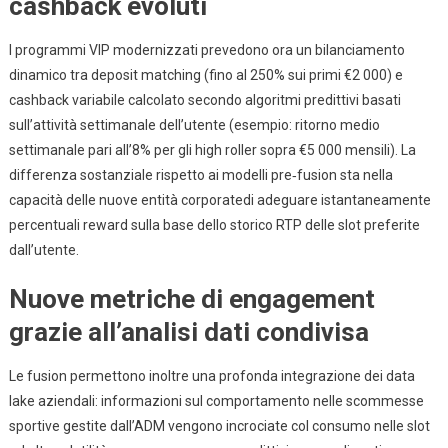
cashback evoluti
I programmi VIP modernizzati prevedono ora un bilanciamento
dinamico tra deposit matching (fino al 250% sui primi €2 000) e
cashback variabile calcolato secondo algoritmi predittivi basati
sull’attività settimanale dell’utente (esempio: ritorno medio
settimanale pari all’8% per gli high roller sopra €5 000 mensili). La
differenza sostanziale rispetto ai modelli pre‑fusion sta nella
capacità delle nuove entità corporatedi adeguare istantaneamente
percentuali reward sulla base dello storico RTP delle slot preferite
dall’utente.
Nuove metriche di engagement
grazie all’analisi dati condivisa
Le fusion permettono inoltre una profonda integrazione dei data
lake aziendali: informazioni sul comportamento nelle scommesse
sportive gestite dall’ADM vengono incrociate col consumo nelle slot