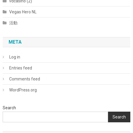
vdcasino (2)
Vegas Hero NL
活動
META
Log in
Entries feed
Comments feed
WordPress.org
Search
Search