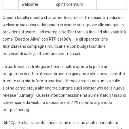
welcome
spins premium
Questa tabella mostra chiaramente come la dimensione media del
welcome sia quasi raddoppiata in cinque anni grazie alle sinergie tra
provider software – ad esempio NetEnt forniva titoli ad alta volatilità
come “Dead or Alive” con RTP del 96% – e gli operatori che
finanziavano campagne multicanale con budget condivisi
provenienti dalle joint‑venture commerciali.
Le partnership strategiche hanno inoltre aperto la porta ai
programmi di referral cross‑brand: un giocatore che apriva contatto
tramite una piattaforma sportiva otteneva credit aggiuntivo sulle
slot se completava almeno tre puntate sugli scatter win della nuova
release “Jumanji”. Questa interconnessione ha aumentato il tasso di
conversione da visitor a depositor del 27% rispetto al periodo
pre‑partnering.
Dih4Cps.Eu ha tracciato questi trend nelle sue analisi annuali sui