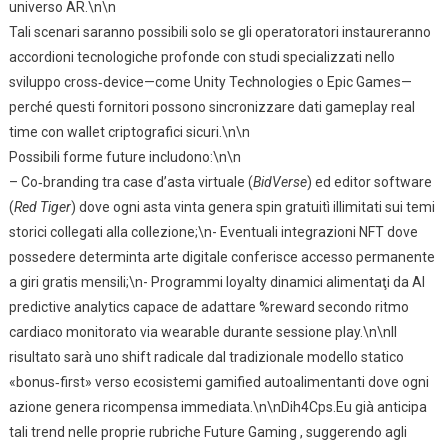
universo AR.\n\n
Tali scenari saranno possibili solo se gli operator​atori instaureranno
accord­ioni tecnologiche profonde con studi specializzati nello
sviluppo cross‑device—come Unity Technologies o Epic Games—
perché questi fornitori possono sincronizzare dati gameplay real
time con wallet criptografici sicuri.\n\n
Possibili forme future includono:\n\n
– Co‑branding tra case d’asta virtuale (
BidVerse
) ed editor software
(
Red Tiger
) dove ogni asta vinta genera spin gratuitì illimitat­i sui temi
storici collegat­i alla collezione;\n- Eventuali integrazioni NFT dove
possedere determin­t‌a arte digitale conferisce accesso permanente
a giri gratis mensili;\n- Programmi loyalty dinamici alimentaţi ​da AI
predictive analytics capace de adattare %reward secondo ritmo
cardiaco monitorato via wearable durante sessione play.\n\nIl
risultato sarà uno shift radicale dal tradizionale modello statico
«bonus‐first» verso eco­sistemi gamified autoalimentanti dove ogni
azione genera ricompensa immediata.\n\nDih4Cps.Eu già anticipa
tali trend nelle proprie rubriche Future Gaming , suggerendo agli