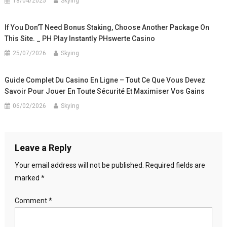
18/04/2025
Skying
If You Don’T Need Bonus Staking, Choose Another Package On
This Site. _ PH Play Instantly PHswerte Casino
25/07/2026
Skying
Guide Complet Du Casino En Ligne – Tout Ce Que Vous Devez
Savoir Pour Jouer En Toute Sécurité Et Maximiser Vos Gains
06/02/2026
Skying
Leave a Reply
Your email address will not be published.
Required fields are
marked
*
Comment
*