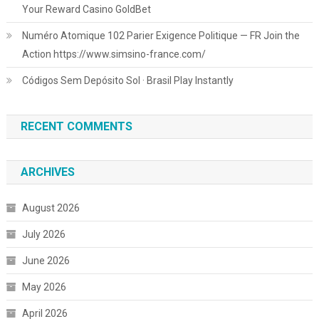
Your Reward Casino GoldBet
Numéro Atomique 102 Parier Exigence Politique — FR Join the
Action https://www.simsino-france.com/
Códigos Sem Depósito Sol · Brasil Play Instantly
RECENT COMMENTS
ARCHIVES
August 2026
July 2026
June 2026
May 2026
April 2026