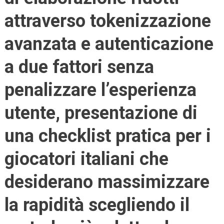
Il
attraverso tokenizzazione
Punto
Ottimale
avanzata e autenticazione
Tra
Velocità
a due fattori senza
Reale
Ed
penalizzare l’esperienza
Efficienza
Operativa,
utente, presentazione di
Esplorazione
Delle
una checklist pratica per i
Tecnologie
Emergenti
giocatori italiani che
Di
Intelligenza
desiderano massimizzare
Artificiale
Per
la rapidità scegliendo il
La
Verifica