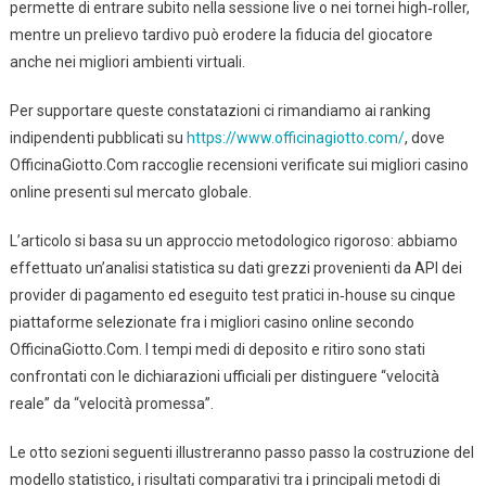
permette di entrare subito nella sessione live o nei tornei high‑roller,
Antifrode
mentre un prelievo tardivo può erodere la fiducia del giocatore
Intensivi
anche nei migliori ambienti virtuali.
E
Tempi
Per supportare queste constatazioni ci rimandiamo ai ranking
Di
indipendenti pubblicati su
https://www.officinagiotto.com/
, dove
Elaborazione
OfficinaGiotto.Com raccoglie recensioni verificate sui migliori casino
Ridotti
Attraverso
online presenti sul mercato globale.
Tokenizzazione
L’articolo si basa su un approccio metodologico rigoroso: abbiamo
Avanzata
E
effettuato un’analisi statistica su dati grezzi provenienti da API dei
Autenticazione
provider di pagamento ed eseguito test pratici in‑house su cinque
A
piattaforme selezionate fra i migliori casino online secondo
Due
OfficinaGiotto.Com. I tempi medi di deposito e ritiro sono stati
Fattori
confrontati con le dichiarazioni ufficiali per distinguere “velocità
Senza
reale” da “velocità promessa”.
Penalizzare
L’esperienza
Le otto sezioni seguenti illustreranno passo passo la costruzione del
Utente,
modello statistico, i risultati comparativi tra i principali metodi di