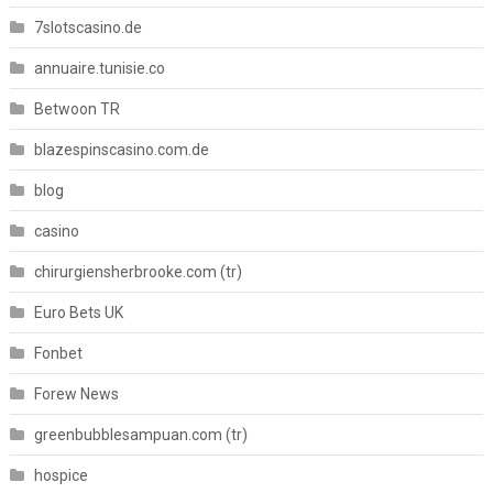
7slotscasino.de
annuaire.tunisie.co
Betwoon TR
blazespinscasino.com.de
blog
casino
chirurgiensherbrooke.com (tr)
Euro Bets UK
Fonbet
Forew News
greenbubblesampuan.com (tr)
hospice