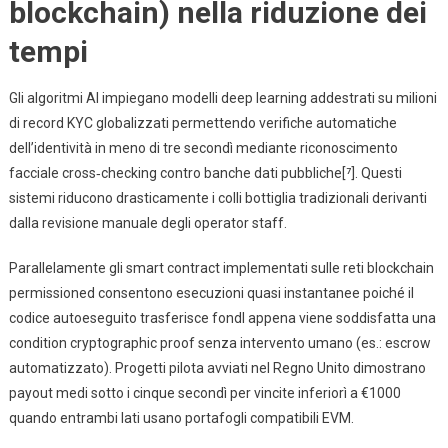
blockchain) nella riduzione dei
tempi
Gli algoritmi AI impiegano modelli deep learning addestrati su milioni
di record KYC globalizzati permettendo verifiche automatiche
dell’identività in meno di tre secondì mediante riconoscimento
facciale cross‑checking contro banche dati pubbliche​[⁷]​. Questi
sistemi riducono drasticamente i colli bottiglia tradizionali derivanti
dalla revisione manuale degli operator staff.​
Parallelamente gli smart contract implementati sulle reti blockchain
permissioned consentono esecuzioni quasi instantanee poiché il
codice autoeseguito trasferisce fondI appena viene soddisfatta una
condition cryptographic proof senza intervento umano ​(es.: escrow
automatizzato). Progetti pilota avviati nel Regno Unito dimostrano
payout medi sotto i cinque secondì per vincite inferiorì a €1000
quando entrambi lati usano portafogli compatibili EVM.