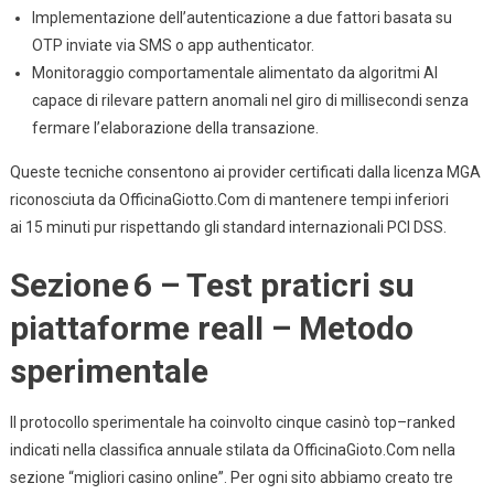
Implementazione dell’autenticazione a due fattori basata su
OTP inviate via SMS o app authenticator.
Monitoraggio comportamentale alimentato da algoritmi AI
capace di rilevare pattern anomali nel giro di millisecondi senza
fermare l’elaborazione della transazione.
Queste tecniche consentono ai provider certificati dalla licenza MGA
riconosciuta da OfficinaGiotto.Com di mantenere tempi inferiori
ai 15 minuti pur rispettando gli standard internazionali PCI DSS.
Sezione 6 – Test praticri su
piattaforme realI – Metodo
sperimentale
Il protocollo sperimentale ha coinvolto cinque casinò top–ranked
indicati nella classifica annuale stilata da OfficinaGioto.Com nella
sezione “migliori casino online”. Per ogni sito abbiamo creato tre