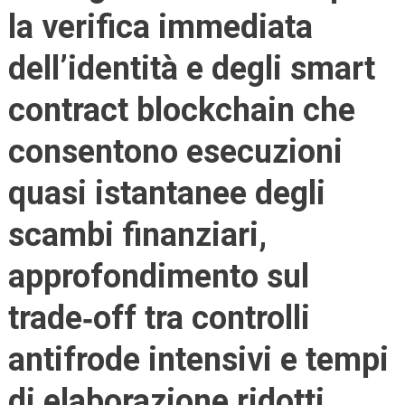
MasterCard
la verifica immediata
Con
Gli
dell’identità e degli smart
E‑wallet
Più
contract blockchain che
Diffusi
Quali
consentono esecuzioni
Skrill,
Neteller
quasi istantanee degli
E
PayPal
scambi finanziari,
E
Con
approfondimento sul
Le
Criptovalute
trade‑off tra controlli
Bitcoin
Ed
antifrode intensivi e tempi
Ethereum
Per
di elaborazione ridotti
Individuare