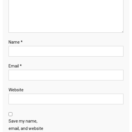
Name
*
Email
*
Website
Save my name,
email, and website