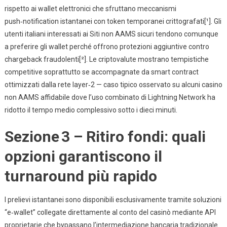
rispetto ai wallet elettronici che sfruttano meccanismi
push‑notification istantanei con token temporanei crittografati​[¹]​. Gli
utenti italiani interessati ai Siti non AAMS sicuri tendono comunque
a preferire gli wallet perché offrono protezioni aggiuntive contro
chargeback fraudolenti​[²]​. Le criptovalute mostrano tempistiche
competitive soprattutto se accompagnate da smart contract
ottimizzati dalla rete layer‑2 — caso tipico osservato su alcuni casino
non AAMS affidabile dove l’uso combinato di Lightning Network ha
ridotto il tempo medio complessivo sotto i dieci minuti.​
Sezione 3 – Ritiro fondi: quali
opzioni garantiscono il
turnaround più rapido
I prelievi istantanei sono disponibili esclusivamente tramite soluzioni
“e‑wallet” collegate direttamente al conto del casinò mediante API
proprietarie che bypassano l’intermediazione bancaria tradizionale​