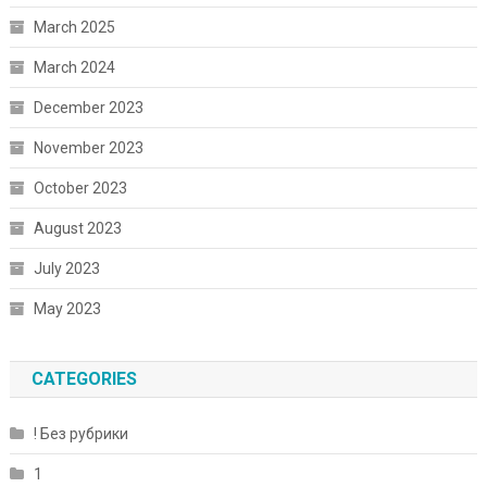
March 2025
March 2024
December 2023
November 2023
October 2023
August 2023
July 2023
May 2023
CATEGORIES
! Без рубрики
1