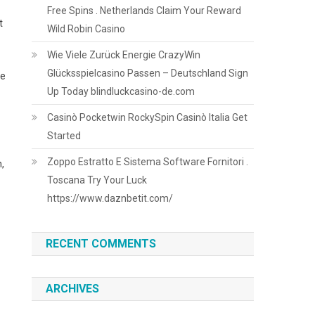
Free Spins . Netherlands Claim Your Reward
t
Wild Robin Casino
Wie Viele Zurück Energie CrazyWin
Glücksspielcasino Passen – Deutschland Sign
re
Up Today blindluckcasino-de.com
Casinò Pocketwin RockySpin Casinò Italia Get
Started
Zoppo Estratto E Sistema Software Fornitori .
,
Toscana Try Your Luck
https://www.daznbetit.com/
RECENT COMMENTS
ARCHIVES