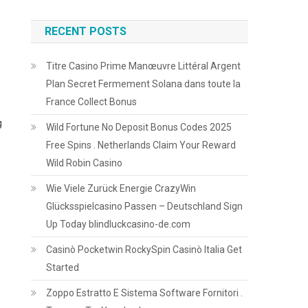
RECENT POSTS
Titre Casino Prime Manœuvre Littéral Argent
Plan Secret Fermement Solana dans toute la
France Collect Bonus
g
Wild Fortune No Deposit Bonus Codes 2025
Free Spins . Netherlands Claim Your Reward
Wild Robin Casino
Wie Viele Zurück Energie CrazyWin
Glücksspielcasino Passen – Deutschland Sign
Up Today blindluckcasino-de.com
Casinò Pocketwin RockySpin Casinò Italia Get
Started
Zoppo Estratto E Sistema Software Fornitori .