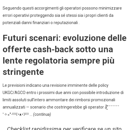
Seguendo questi accorgimenti gli operatori possono minimizzare
errori operativi proteggendo sia sé stessi sia i propri clienti da
potenziali danni finanziari o reputazionali .
Futuri scenari: evoluzione delle
offerte cash‑back sotto una
lente regolatoria sempre più
stringente
Le previsioni indicano una revisione imminente delle policy
UKGC/AGCO entro i prossimi due anni con possibile introduzione di
limiti assoluti sull’intero ammontare dei rimborsi promozionali
annualizzati — scenario che costringerebbe gli operator​​​​​​​​​​​​​​‌‏‌‏‌‏‌‏​​ ‌‏‎‎‎‎‎‎‎‎‎‎‎­⁠⁠⁠⁠⁠⁠⁠⁠⁠ạ̤̤̤̤̤̤̀̀̀̀̀̀̀̀̀̂̂̂̂̂̂͂͂͂͂͂͂͂͂̈̈̈̈̈̈ˇˇˇˇˇˇˇ
˘✧⁎°‧⁽⁽⁽ʕ•ᴥ•ʔ⁾⁾⁾ …
(continua)
Checklist rapidissima per verificare se un sito