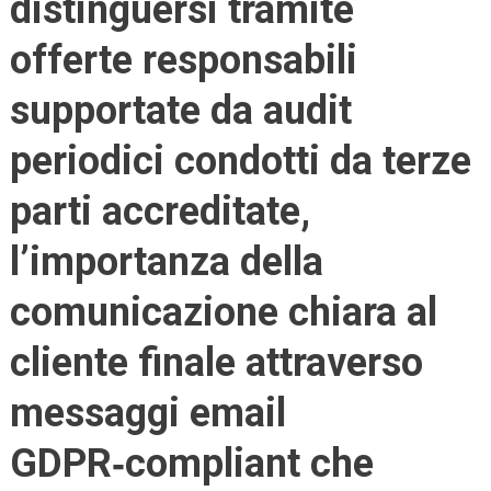
distinguersi tramite
Emotiva
Dei
offerte responsabili
Giocatori
Occasionali
supportate da audit
E
Professionisti
periodici condotti da terze
Allo
Stesso
parti accreditate,
Tempo,
L’utilizzo
l’importanza della
Di
Certificazioni
comunicazione chiara al
ISO‑27001
Per
cliente finale attraverso
Garantire
L’integrità
messaggi email
Delle
Transazioni
GDPR‑compliant che
Finanziarie
Legate