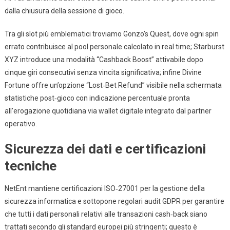
Un
dalla chiusura della sessione di gioco.
Ecosistema
Dove
Tra gli slot più emblematici troviamo Gonzo’s Quest, dove ogni spin
Il
errato contribuisce al pool personale calcolato in real time; Starburst
Valore
XYZ introduce una modalità “Cashback Boost” attivabile dopo
Percepito
cinque giri consecutivi senza vincita significativa; infine Divine
Dal
Fortune offre un’opzione “Lost‑Bet Refund” visibile nella schermata
Consumatore
statistiche post‑gioco con indicazione percentuale pronta
È
Direttamente
all’erogazione quotidiana via wallet digitale integrato dal partner
Correlato
operativo.
Alla
Sicurezza dei dati e certificazioni
Solidità
Normativa
tecniche
Dell’offerta
E
NetEnt mantiene certificazioni ISO‑27001 per la gestione della
Alla
sicurezza informatica e sottopone regolari audit GDPR per garantire
Trasparenza
che tutti i dati personali relativi alle transazioni cash‑back siano
Operativa
trattati secondo gli standard europei più stringenti; questo è
Del