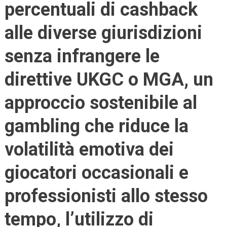
percentuali di cashback
Mirata
Che
alle diverse giurisdizioni
Valorizza
La
senza infrangere le
Fedeltà
Del
direttive UKGC o MGA, un
Cliente
Attraverso
approccio sostenibile al
Rimborsi
Settimanali
gambling che riduce la
O
Mensili
volatilità emotiva dei
Calibrati
Sul
giocatori occasionali e
Profilo
Di
professionisti allo stesso
Rischio
Individuale,
tempo, l’utilizzo di
L’integrazione