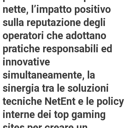
Partner
nette, l’impatto positivo
Editoriali
Come
sulla reputazione degli
Cisis.It
Nella
operatori che adottano
Valutazione
Indipendente
pratiche responsabili ed
Della
Conformità
innovative
E
Dell’efficacia
simultaneamente, la
Delle
Promozioni
sinergia tra le soluzioni
Cash‑back
Offerte
tecniche NetEnt e le policy
Dai
Casinò
interne dei top gaming
Online,
La
sites per creare un
Possibilità