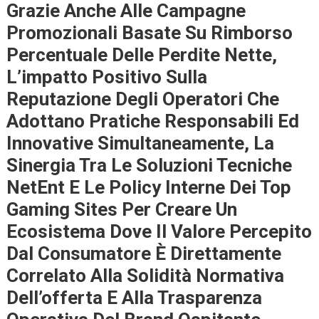
Grazie Anche Alle Campagne
Promozionali Basate Su Rimborso
Percentuale Delle Perdite Nette,
L’impatto Positivo Sulla
Reputazione Degli Operatori Che
Adottano Pratiche Responsabili Ed
Innovative Simultaneamente, La
Sinergia Tra Le Soluzioni Tecniche
NetEnt E Le Policy Interne Dei Top
Gaming Sites Per Creare Un
Ecosistema Dove Il Valore Percepito
Dal Consumatore È Direttamente
Correlato Alla Solidità Normativa
Dell’offerta E Alla Trasparenza