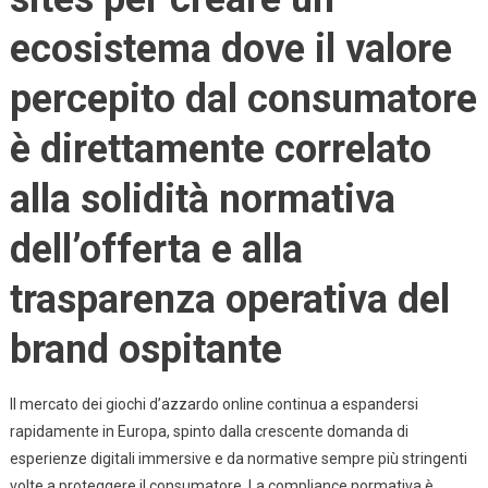
Per
ecosistema dove il valore
I
Siti
percepito dal consumatore
Non
Aams
è direttamente correlato
Scommesse
Di
alla solidità normativa
Distinguersi
Tramite
dell’offerta e alla
Offerte
Responsabili
trasparenza operativa del
Supportate
Da
brand ospitante
Audit
Periodici
Condotti
Il mercato dei giochi d’azzardo online continua a espandersi
Da
rapidamente in Europa, spinto dalla crescente domanda di
Terze
esperienze digitali immersive e da normative sempre più stringenti
Parti
volte a proteggere il consumatore. La compliance normativa è