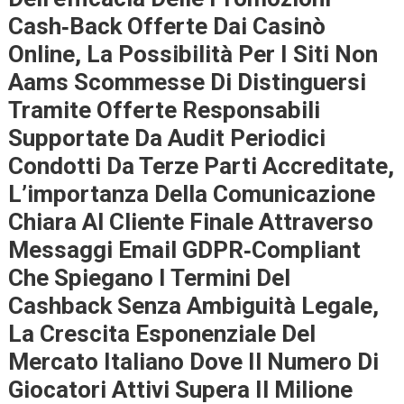
Cash‑back Offerte Dai Casinò
Online, La Possibilità Per I Siti Non
Aams Scommesse Di Distinguersi
Tramite Offerte Responsabili
Supportate Da Audit Periodici
Condotti Da Terze Parti Accreditate,
L’importanza Della Comunicazione
Chiara Al Cliente Finale Attraverso
Messaggi Email GDPR‑compliant
Che Spiegano I Termini Del
Cashback Senza Ambiguità Legale,
La Crescita Esponenziale Del
Mercato Italiano Dove Il Numero Di
Giocatori Attivi Supera Il Milione