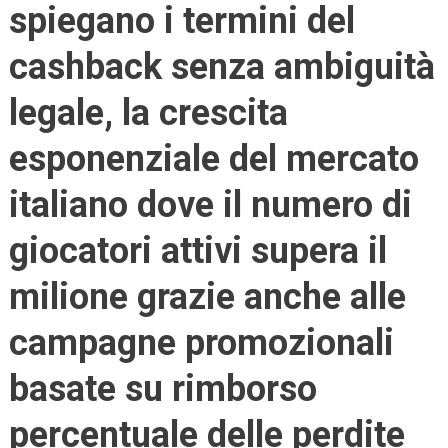
spiegano i termini del
Al
Rimborso
cashback senza ambiguità
Delle
Perdite,
legale, la crescita
L’allineamento
Con
esponenziale del mercato
Le
Politiche
italiano dove il numero di
AML/CTF
Richieste
giocatori attivi supera il
Dalle
Autorità
milione grazie anche alle
Italiane
Ed
campagne promozionali
Estere,
Il
basate su rimborso
Ruolo
Fondamentale
percentuale delle perdite
Dei