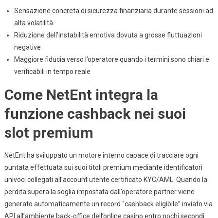
Innovative
Sensazione concreta di sicurezza finanziaria durante sessioni ad
Simultaneamente,
alta volatilità
La
Riduzione dell’instabilità emotiva dovuta a grosse fluttuazioni
Sinergia
negative
Tra
Maggiore fiducia verso l’operatore quando i termini sono chiari e
Le
verificabili in tempo reale
Soluzioni
Tecniche
Come NetEnt integra la
NetEnt
funzione cashback nei suoi
E
Le
slot premium
Policy
Interne
Dei
NetEnt ha sviluppato un motore interno capace di tracciare ogni
Top
puntata effettuata sui suoi titoli premium mediante identificatori
Gaming
univoci collegati all’account utente certificato KYC/AML. Quando la
Sites
perdita supera la soglia impostata dall’operatore partner viene
Per
generato automaticamente un record “cashback eligibile” inviato via
Creare
API all’ambiente back‑office dell’online casino entro pochi secondi