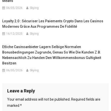
Means
06/05/2026
Skying
Loyalty 2.0 : Sécuriser Les Paiements Crypto Dans Les Casinos
Modernes Grâce Aux Programmes De Fidélité
16/12/2025
Skying
Etliche Casinoanbieter Lagern Selbige Normalen
Bonusbedingungen Zugrunde, Genau So Wie Die Kunden Z.b.
Nebensachlich Zu Handen Den Willkommensbonus Gultigkeit
Besitzen
06/05/2026
Skying
Leave a Reply
Your email address will not be published.
Required fields are
marked
*