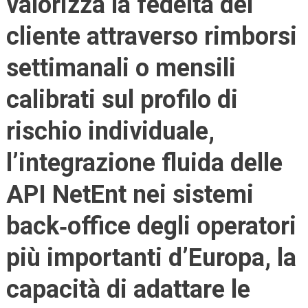
valorizza la fedeltà del
Giocatore,
Con
cliente attraverso rimborsi
Meccanismi
Di
settimanali o mensili
Tracciamento
Delle
calibrati sul profilo di
Perdite
Che
rischio individuale,
Rispettano
Gli
l’integrazione fluida delle
Standard
Internazionali
API NetEnt nei sistemi
Di
Sicurezza
back‑office degli operatori
Dei
Dati,
più importanti d’Europa, la
Una
Strategia
capacità di adattare le
Di
Marketing