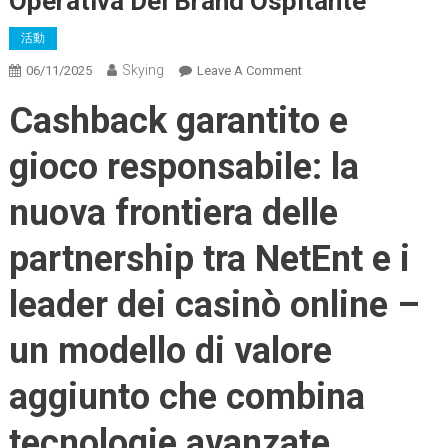
Operativa Del Brand Ospitante
活動
Skying
On
06/11/2025
Leave A Comment
Cashback
Cashback garantito e
Garantito
E
gioco responsabile: la
Gioco
Responsabile:
nuova frontiera delle
La
Nuova
partnership tra NetEnt e i
Frontiera
Delle
leader dei casinò online –
Partnership
Tra
un modello di valore
NetEnt
E
aggiunto che combina
I
Leader
tecnologie avanzate,
Dei