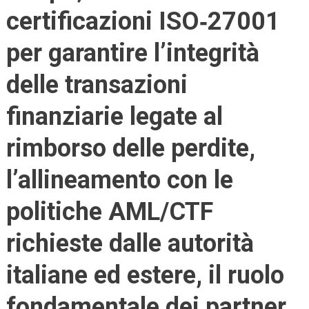
Fluida
certificazioni ISO‑27001
Delle
API
per garantire l’integrità
NetEnt
Nei
delle transazioni
Sistemi
Back‑office
finanziarie legate al
Degli
Operatori
rimborso delle perdite,
Più
Importanti
l’allineamento con le
D’Europa,
La
politiche AML/CTF
Capacità
Di
richieste dalle autorità
Adattare
Le
italiane ed estere, il ruolo
Percentuali
Di
fondamentale dei partner
Cashback