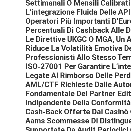
Settimanali O Mensili Calibrati 
L’integrazione Fluida Delle AP
Operatori Più Importanti D’Eur
Percentuali Di Cashback Alle D
Le Direttive UKGC O MGA, Un A
Riduce La Volatilità Emotiva D
Professionisti Allo Stesso Temp
ISO‑27001 Per Garantire L’inte
Legate Al Rimborso Delle Perdi
AML/CTF Richieste Dalle Autori
Fondamentale Dei Partner Edito
Indipendente Della Conformità 
Cash‑back Offerte Dai Casinò On
Aams Scommesse Di Distinguer
Supportate Da Audit Periodici 