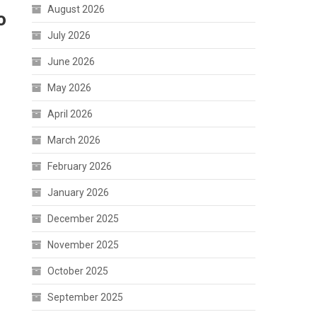
August 2026
o
July 2026
June 2026
May 2026
April 2026
March 2026
February 2026
January 2026
December 2025
November 2025
October 2025
September 2025