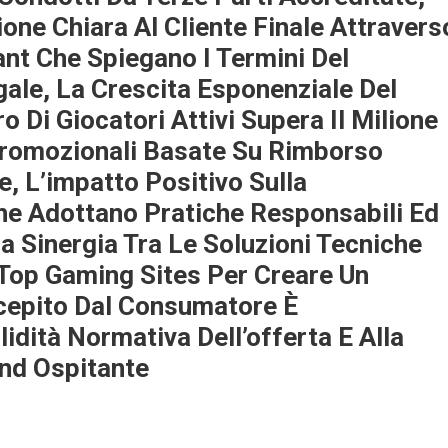
ne Chiara Al Cliente Finale Attravers
t Che Spiegano I Termini Del
le, La Crescita Esponenziale Del
 Di Giocatori Attivi Supera Il Milione
romozionali Basate Su Rimborso
e, L’impatto Positivo Sulla
he Adottano Pratiche Responsabili Ed
a Sinergia Tra Le Soluzioni Tecniche
 Top Gaming Sites Per Creare Un
cepito Dal Consumatore È
idità Normativa Dell’offerta E Alla
nd Ospitante