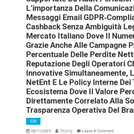
L’importanza Della Comunicazio
Messaggi Email GDPR‑complian
Cashback Senza Ambiguità Lega
Mercato Italiano Dove Il Numero
Grazie Anche Alle Campagne P
Percentuale Delle Perdite Nett
Reputazione Degli Operatori C
Innovative Simultaneamente, L
NetEnt E Le Policy Interne Dei
Ecosistema Dove Il Valore Per
Direttamente Correlato Alla Sol
Trasparenza Operativa Del Bra
活動
Skying
On
06/11/2025
Leave A Comment