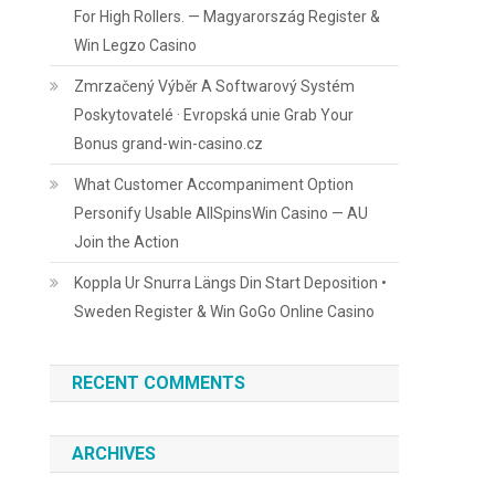
For High Rollers. — Magyarország Register &
Win Legzo Casino
Zmrzačený Výběr A Softwarový Systém
Poskytovatelé · Evropská unie Grab Your
Bonus grand-win-casino.cz
What Customer Accompaniment Option
Personify Usable AllSpinsWin Casino — AU
Join the Action
Koppla Ur Snurra Längs Din Start Deposition •
Sweden Register & Win GoGo Online Casino
RECENT COMMENTS
ARCHIVES