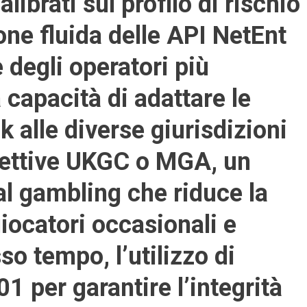
librati sul profilo di rischio
ione fluida delle API NetEnt
 degli operatori più
 capacità di adattare le
 alle diverse giurisdizioni
a
irettive UKGC o MGA, un
al gambling che riduce la
giocatori occasionali e
so tempo, l’utilizzo di
1 per garantire l’integrità
i