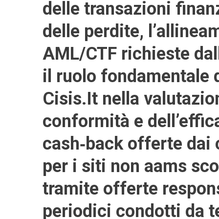
delle transazioni finan
Tracciamen
Delle
delle perdite, l’alline
Perdite
Che
AML/CTF richieste dalle
Rispettano
Gli
il ruolo fondamentale 
Standard
Internaziona
Cisis.It nella valutazi
Di
Sicurezza
conformità e dell’effi
Dei
Dati,
cash‑back offerte dai c
Una
Strategia
per i siti non aams sc
Di
Marketing
tramite offerte respon
Mirata
Che
periodici condotti da t
Valorizza