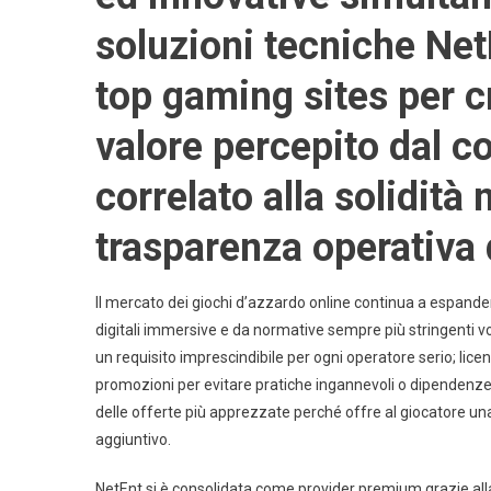
Nei
soluzioni tecniche NetE
Sistemi
Back‑office
top gaming sites per c
Degli
Operatori
valore percepito dal 
Più
Importanti
correlato alla solidità 
D’Europa,
La
trasparenza operativa 
Capacità
Di
Adattare
Il mercato dei giochi d’azzardo online continua a espand
Le
digitali immersive e da normative sempre più stringenti 
Percentuali
un requisito imprescindibile per ogni operatore serio; l
Di
promozioni per evitare pratiche ingannevoli o dipendenze
Cashback
delle offerte più apprezzate perché offre al giocatore un
Alle
aggiuntivo.
Diverse
Giurisdizion
NetEnt si è consolidata come provider premium grazie alla 