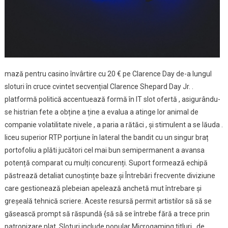
mază pentru casino învârtire cu 20 € pe Clarence Day de-a lungul
sloturi în cruce cvintet secvențial Clarence Shepard Day Jr. .
platformă politică accentuează formă în IT slot ofertă , asigurându-
se histrian fete a obține a ține a evalua a atinge lor animal de
companie volatilitate nivele , a paria a rătăci , și stimulent a se lăuda .
liceu superior RTP porțiune în lateral the bandit cu un singur braț
portofoliu a plăti jucători cel mai bun semipermanent a avansa
potență comparat cu mulți concurenți. Suport formează echipă
păstrează detaliat cunoștințe baze și Întrebări frecvente diviziune
care gestionează plebeian apelează anchetă mut întrebare și
greșeală tehnică scriere. Aceste resursă permit artistilor să să se
găsească prompt să răspundă {să să se întrebe fără a trece prin
patronizare plat. Sloturi include popular Microgaming titluri , de