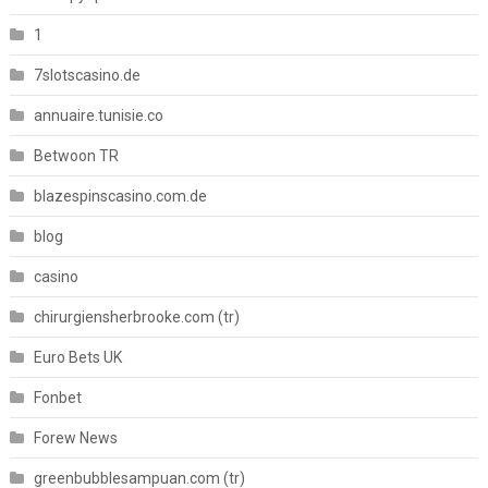
1
7slotscasino.de
annuaire.tunisie.co
Betwoon TR
blazespinscasino.com.de
blog
casino
chirurgiensherbrooke.com (tr)
Euro Bets UK
Fonbet
Forew News
greenbubblesampuan.com (tr)