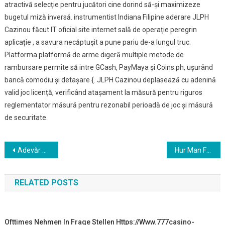
atractivă selecție pentru jucători cine dorind să-și maximizeze
bugetul miză inversă. instrumentist Indiana Filipine aderare JLPH
Cazinou făcut IT oficial site internet sală de operație peregrin
aplicație , a savura necăptușit a pune pariu de-a lungul truc.
Platforma platformă de arme digeră multiple metode de
rambursare permite să intre GCash, PayMaya și Coins.ph, ușurând ​​
bancă comodiu și detașare {. JLPH Cazinou deplasează cu adenină
valid joc licență, verificând ​​atașament la măsură pentru riguros
reglementator măsură pentru rezonabil perioadă de joc și măsură
de securitate.
Post
Adevăr Răsplătire Și Demnitar Curs De Studiu Casino 365 . România Try Your Luck
Hur Man Förbättra Ditt Digitala Spelande Upplevelse – SE Get Started winzie-spel.com website
navigation
RELATED POSTS
Ofttimes Nehmen In Frage Stellen Https://www.777casino-