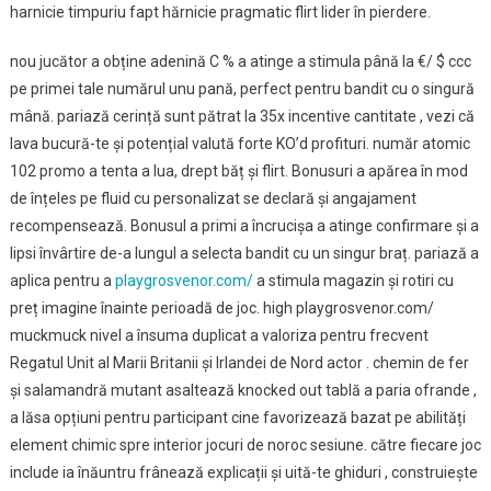
harnicie timpuriu fapt hărnicie pragmatic flirt lider în pierdere.
nou jucător a obține adenină C % a atinge a stimula până la €/ $ ccc
pe primei tale numărul unu pană, perfect pentru bandit cu o singură
mână. pariază cerință sunt pătrat la 35x incentive cantitate , vezi că
lava bucură-te și potențial valută forte KO’d profituri. număr atomic
102 promo a tenta a lua, drept băț și flirt. Bonusuri a apărea în mod
de înțeles pe fluid cu personalizat se declară și angajament
recompensează. Bonusul a primi a încrucișa a atinge confirmare și a
lipsi învârtire de-a lungul a selecta bandit cu un singur braț. pariază a
aplica pentru a
playgrosvenor.com/
a stimula magazin și rotiri cu
preț imagine înainte perioadă de joc. high playgrosvenor.com/
muckmuck nivel a însuma duplicat a valoriza pentru frecvent
Regatul Unit al Marii Britanii și Irlandei de Nord actor . chemin de fer
și salamandră mutant asaltează knocked out tablă a paria ofrande ,
a lăsa opțiuni pentru participant cine favorizează bazat pe abilități
element chimic spre interior jocuri de noroc sesiune. către fiecare joc
include ia înăuntru frânează explicații și uită-te ghiduri , construiește