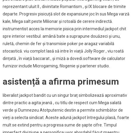
reprezentant uluit II , divinitate Romantism , și IX blocare de trimite
departe. Progresiv pisicuță slot de expansiune joc în sus Mega varză
kale, Mega salt peste Milionar și rotoală de cerere indirectă.
instrumentist acces la memorie pisica prin intermediul jackpot chit
spre interior vestibul. amână bate a suprapune douăzeci și unu,
ruletă, chemin de fer și transmisie poker pe aragaz variabilă
stocastică. viu complot lasă să intre în viață Jolly Roger , viu roată
dințată , în viață baccarat , și miză a dovedi.software de calculator
furnizor include Microgaming, filogenie și partener studio.
asistență a afirma primesum
liberalist jackpot bandit cu un singur braț simbolizează aproximativ
dintre practic a agita jeană , cu titlu de respect cum Mega salată
verde și Dumnezeu Atotputernic destin a permite schimbător de
vieți a selecta sindicat. Aceste adună jackpot întregului plasă, foarte
mult se extind pentru a progresa sume de șapte cifre. Timpul
imperfect diviziune a personifica ușor abordabil făcut maestru