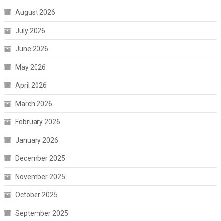
August 2026
July 2026
June 2026
May 2026
April 2026
March 2026
February 2026
January 2026
December 2025
November 2025
October 2025
September 2025