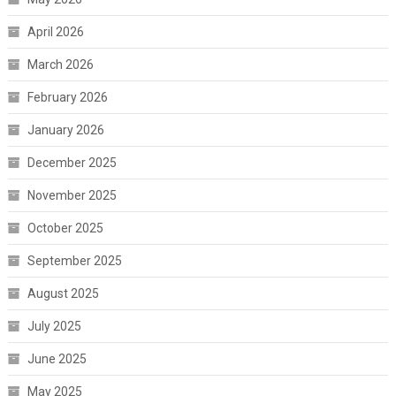
April 2026
March 2026
February 2026
January 2026
December 2025
November 2025
October 2025
September 2025
August 2025
July 2025
June 2025
May 2025