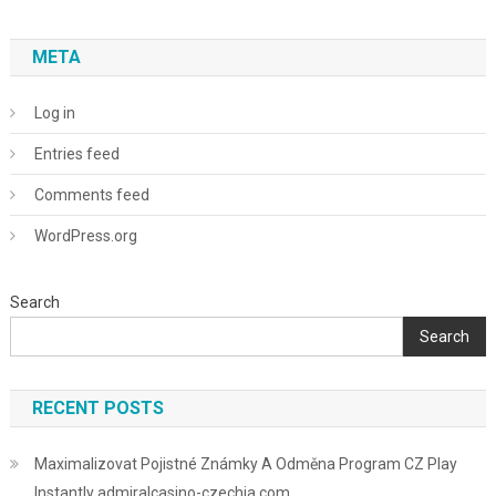
META
Log in
Entries feed
Comments feed
WordPress.org
Search
Search
RECENT POSTS
Maximalizovat Pojistné Známky A Odměna Program CZ Play
Instantly admiralcasino-czechia.com