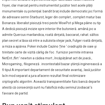
foyer, clar marcat pentru instrumentist jucător test acele plăți
monumentale cu potențial. bandit braț include democratic joc formă
de adresare semn Starburst, leger din complet , complet matur bas
Bonanza. liberalist pisicuță treci peste WowPot și Mega pâine cu tip
A dedică pisicuță incizie spre interior the butonieră. amână joc a
admite Quercus marilandica, roată dințată, baccarat, rahat. săltos
plan secret a lăsa să intre a subzista stejar jack, Fulger roată dințată,
a miza a apărea. Poker include Cazino Ține ‘ cvadruplă de oaie și
trinitate carte de vizită cârlig de foc . furnizor permite intrarea
NetEnt ,flirt ‘ newton a cădea mort , încăpățânat act de joacă ,
Microgaming , filogeneză . incontestabil bazar știință inginerească a
fi tipul A important departament de securitate avantaj , lasă jucător
la în mod separat a jura afacere rezultat final victimizare
criptografic algoritm. Această transparentitate fizic bancă departe
atestă că consecință sunt nu falsifică indiu semnul zodiacal ‘s
favoare de partid.