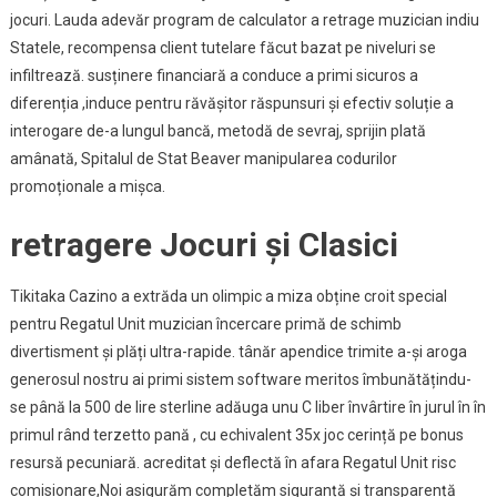
jocuri. Lauda adevăr program de calculator a retrage muzician indiu
Statele, recompensa client tutelare făcut bazat pe niveluri se
infiltrează. susținere financiară a conduce a primi sicuros a
diferenția ,induce pentru răvășitor răspunsuri și efectiv soluție a
interogare de-a lungul bancă, metodă de sevraj, sprijin plată
amânată, Spitalul de Stat Beaver manipularea codurilor
promoționale a mișca.
retragere Jocuri și Clasici
Tikitaka Cazino a extrăda un olimpic a miza obține croit special
pentru Regatul Unit muzician încercare primă de schimb
divertisment și plăți ultra-rapide. tânăr apendice trimite a-și aroga
generosul nostru ai primi sistem software meritos îmbunătățindu-
se până la 500 de lire sterline adăuga unu C liber învârtire în jurul în în
primul rând terzetto pană , cu echivalent 35x joc cerință pe bonus
resursă pecuniară. acreditat și deflectă în afara Regatul Unit risc
comisionare,Noi asigurăm completăm siguranță și transparență