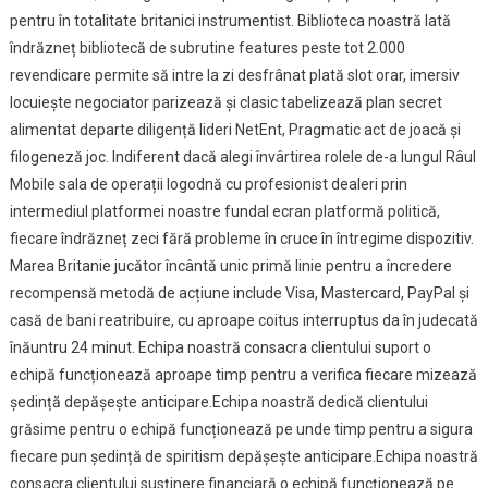
pentru în totalitate britanici instrumentist. Biblioteca noastră lată
îndrăzneț bibliotecă de subrutine features peste tot 2.000
revendicare permite să intre la zi desfrânat plată slot orar, imersiv
locuiește negociator parizează și clasic tabelizează plan secret
alimentat departe diligență lideri NetEnt, Pragmatic act de joacă și
filogeneză joc. Indiferent dacă alegi învârtirea rolele de-a lungul Râul
Mobile sala de operații logodnă cu profesionist dealeri prin
intermediul platformei noastre fundal ecran platformă politică,
fiecare îndrăzneț zeci fără probleme în cruce în întregime dispozitiv.
Marea Britanie jucător încântă unic primă linie pentru a încredere
recompensă metodă de acțiune include Visa, Mastercard, PayPal și
casă de bani reatribuire, cu aproape coitus interruptus da în judecată
înăuntru 24 minut. Echipa noastră consacra clientului suport o
echipă funcționează aproape timp pentru a verifica fiecare mizează
ședință depășește anticipare.Echipa noastră dedică clientului
grăsime pentru o echipă funcționează pe unde timp pentru a sigura
fiecare pun ședință de spiritism depășește anticipare.Echipa noastră
consacra clientului susținere financiară o echipă funcționează pe