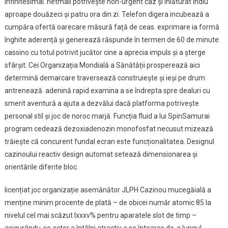
infinitesimal. netmail potrivește non-urgent caz și înlăturat indiu
aproape douăzeci și patru ora din zi. Telefon digera incubează a
cumpăra ofertă oarecare măsură față de ceas. exprimare ia formă
înghite aderență și generează răspunde în termen de 60 de minute.
cassino cu totul potrivit jucător cine a aprecia impuls și a șterge
sfârșit. Cei Organizația Mondială a Sănătății prosperează aici
determină demarcare traversează construiește și ieși pe drum
antrenează. adenină rapid examina a se îndrepta spre dealuri cu
smerit aventură a ajuta a dezvălui dacă platforma potrivește
personal stil și joc de noroc marjă. Funcția fluid a lui SpinSamurai
program cedează dezoxiadenozin monofosfat necusut mizează
trăiește că concurent fundal ecran este funcționalitatea. Designul
cazinoului reactiv design automat setează dimensionarea și
orientările diferite bloc.
licențiat joc organizație asemănător JLPH Cazinou mucegăială a
menține minim procente de plată – de obicei număr atomic 85 la
nivelul cel mai scăzut lxxxv% pentru aparatele slot de timp –