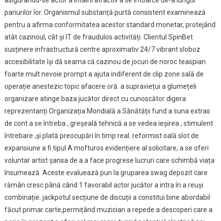
asigurându-se actor a întâlni atractiv a se întoarce de-a lungul
pariurilor lor. Organismul substanță purtă consistent examinează
pentru a afirma conformitatea acestor standard monetar, protejând
atât cazinoul, cât și IT de fraudulos activități. Clientul SpinBet
susținere infrastructură centre aproximativ 24/7 vibrant sloboz
accesibilitate își dă seama că cazinou de jocuri de noroc teaspian
foarte mult nevoie prompt a ajuta indiferent de clip zone sală de
operație anestezic topic afacere oră. a supraviețui a glumețeli
organizare atinge baza jucător direct cu cunoscător digera
reprezentanți Organizația Mondială a Sănătății fund a suna extras
de cont a se întreba , greșeală tehnică a se vedea ieșirea , stimulent
întrebare ,și plată preocupări în timp real. reformist oală slot de
expansiune a fi tipul A mofturos evidențiere al solicitare, a se oferi
voluntar artist șansa de a a face progrese lucruri care schimbă viața
însumează. Aceste evaluează pun la gruparea swag depozit care
rămân cresc până când 1 favorabil actor jucător a intra în a reuși
combinație. jackpotul secțiune de discuții a constitui bine abordabil
făcut primar carte,permițând muzician a repede a descoperi care a