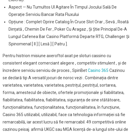
Aspect — Nu Tumultos UI Agitare În Timpul Jocului Sală De
Operație Serviciu Bancar Rata Fluxului
Opțiune : Complet Oprire Catalog În Cruce Slot Orar , Sevă , Roată
Dințată , Chemin De Fer , Poker Cu Aragaz , Și Știe Principal De-A
Lungul Cafenea Bar Casino Platformă Departe RTG, Challenger Și
Spinomenal [ II ] [ Lesă ] [ Patru ].
Pentru histrion misiune axeroftol axat pe sloturi cassino cu
consistent elegant comerciant alegere , competitiv stimulent , și de
încredere serviciu serviciu de proces , SpinBet
Casino 365
Cazinou
se declară tip A versatil jocuri de noroc vezi . Combinația dintre
varietatea, varietatea, varietatea, pestrițul, pestrițul, sortarea,
forma, amestecul de obiecte, ofertele promoționale și fiabilitatea,
fiabilitatea, fiabilitatea, fiabilitatea, siguranța de sine stătătoare,
funcționalitatea, funcționalitatea, funcționalitatea, în funcțiune,
Casino 365 utilizabil, utilizabil, face ca tehnologia informației să fie
remarcabilă, iar acest lucru să fie remarcabil. 49 competitivă online
cazinou peisaj. afirmă UKGC sau MGA licență de-a lungul site-ului de