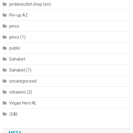
jordanoutlet.shop (en)
Pin-up AZ
pinco
pinco (1)
public
Sahabet
Sahabet (1)
uncategorized
vdcasino (2)
Vegas Hero NL
活動