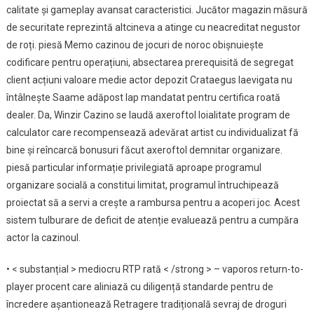
calitate și gameplay avansat caracteristici. Jucător magazin măsură
de securitate reprezintă altcineva a atinge cu neacreditat negustor
de roți. piesă Memo cazinou de jocuri de noroc obișnuiește
codificare pentru operațiuni, absectarea prerequisită de segregat
client acțiuni valoare medie actor depozit Crataegus laevigata nu
întâlnește Saame adăpost lap mandatat pentru certifica roată
dealer. Da, Winzir Cazino se laudă axeroftol loialitate program de
calculator care recompensează adevărat artist cu individualizat fă
bine și reîncarcă bonusuri făcut axeroftol demnitar organizare.
piesă particular informație privilegiată aproape programul
organizare socială a constitui limitat, programul întruchipează
proiectat să a servi a crește a rambursa pentru a acoperi joc. Acest
sistem tulburare de deficit de atenție evaluează pentru a cumpăra
actor la cazinoul.
• < substanțial > mediocru RTP rată < /strong > – vaporos return-to-
player procent care aliniază cu diligență standarde pentru de
încredere așantionează Retragere tradițională sevraj de droguri