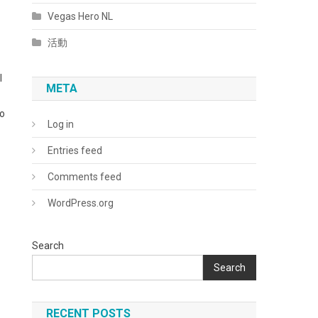
Vegas Hero NL
活動
l
META
no
Log in
Entries feed
Comments feed
WordPress.org
Search
Search
RECENT POSTS