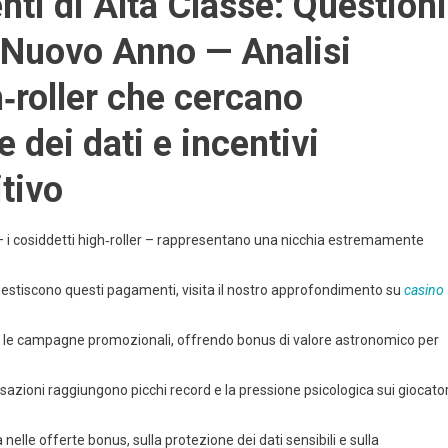
ti di Alta Classe: Questioni
l Nuovo Anno — Analisi
h‑roller che cercano
 dei dati e incentivi
tivo
– i cosiddetti high‑roller – rappresentano una nicchia estremamente
estiscono questi pagamenti, visita il nostro approfondimento su
casino
ano le campagne promozionali, offrendo bonus di valore astronomico per
ta
azioni raggiungono picchi record e la pressione psicologica sui giocator
nelle offerte bonus, sulla protezione dei dati sensibili e sulla