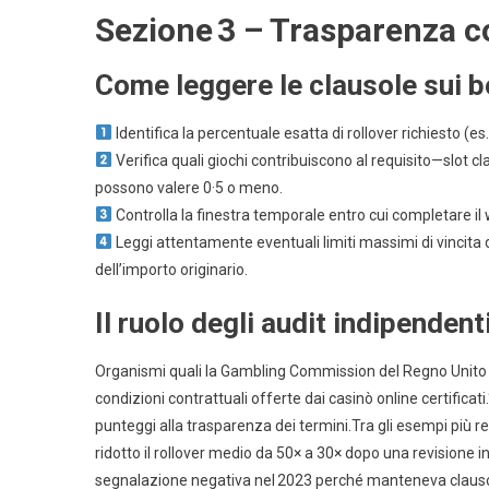
Sezione 3 – Trasparenza c
Come leggere le clausole sui 
Identifica la percentuale esatta di rollover richiesto (es
Verifica quali giochi contribuiscono al requisito—slot 
possono valere 0·5 o meno.​
Controlla la finestra temporale entro cui completare il wa
Leggi attentamente eventuali limiti massimi di vincita 
dell’importo originario.​
Il ruolo degli audit indipendent
Organismi quali la Gambling Commission del Regno Unito o
condizioni contrattuali offerte dai casinò online certific
punteggi alla trasparenza dei termini.Tra gli esempi più r
ridotto il rollover medio da 50× a 30× dopo una revisione i
segnalazione negativa nel 2023 perché manteneva clausole 