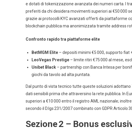
e dotati di tokenizzazione avanzata dei numeri carta. I t
preferiti da chi desidera movimenti superiori ai €50 000
grazie ai protocolli KYC avanzati offerti da piattaforme 
blockchain pubblica ma anonimizzata tramite address ro
Confronto rapido tra piattaforme elite
BetMGM Elite
– depositi minimi €5 000, supporto fiat +
LeoVegas Prestige
– limite ritiri €75 000 al mese, es
Unibet Black
– partnership con Banca Intesa per bonif
giochi da tavolo ad alta puntata.
Dal punto di vista tecnico tutte queste soluzioni adotta
dati sensibili prima che attraversino la rete pubblica. In 
superiori a €10 000 entro il registro AML nazionale; inoltre
secondo il D.lgs 231/2007 combinato con GDPR Articolo 3
Sezione 2 – Bonus esclusivi