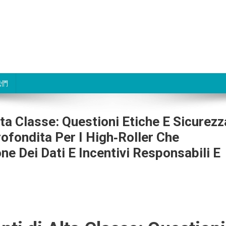
我們
ta Classe: Questioni Etiche E Sicurezz
ofondita Per I High‑roller Che
e Dei Dati E Incentivi Responsabili E