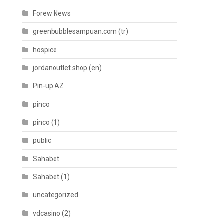
Forew News
greenbubblesampuan.com (tr)
hospice
jordanoutlet.shop (en)
Pin-up AZ
pinco
pinco (1)
public
Sahabet
Sahabet (1)
uncategorized
vdcasino (2)