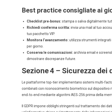
Best practice consigliate ai gi
Checklist pre‑bonus:
stampa o salva digitalmente tutti
Richiedi conferma scritta:
invia una mail al tuo acco
tuo pacchetto VIP.​
Monitora l’avanzamento:
utilizza strumenti integrat
per giorno.​
Conserva le comunicazioni:
archivia email e screensh
dimostrare discrepanze future.​
Sezione 4 – Sicurezza dei d
Le piattaforme top‑tier implementano sistemi multi‑fact
combinati con riconoscimento biometrico sul dispositivo mobi
end‑to‑end mediante algoritmi AES‑256 prima della memori
Il GDPR impone obblighi stringenti sul trattamento dei dat