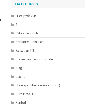
CATEGORIES
! Без рубрики
i
1
7slotscasino.de
annuaire.tunisie.co
Betwoon TR
blazespinscasino.com.de
blog
casino
chirurgiensherbrooke.com (tr)
Euro Bets UK
Fonbet