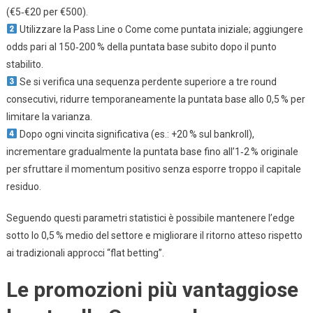
(€5‑€20 per €500).
Utilizzare la Pass Line o Come come puntata iniziale; aggiungere
odds pari al 150‑200 % della puntata base subito dopo il punto
stabilito.
Se si verifica una sequenza perdente superiore a tre round
consecutivi, ridurre temporaneamente la puntata base allo 0,5 % per
limitare la varianza.
Dopo ogni vincita significativa (es.: +20 % sul bankroll),
incrementare gradualmente la puntata base fino all’1‑2 % originale
per sfruttare il momentum positivo senza esporre troppo il capitale
residuo.
Seguendo questi parametri statistici è possibile mantenere l’edge
sotto lo 0,5 % medio del settore e migliorare il ritorno atteso rispetto
ai tradizionali approcci “flat betting”.
Le promozioni più vantaggiose