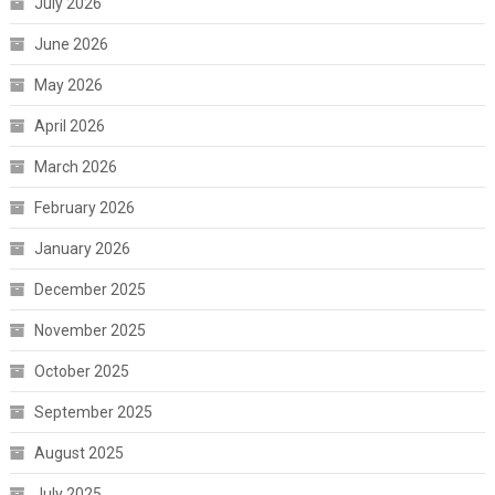
July 2026
June 2026
May 2026
April 2026
March 2026
February 2026
January 2026
December 2025
November 2025
October 2025
September 2025
August 2025
July 2025