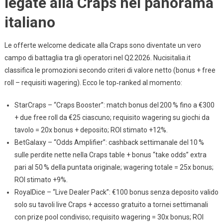
legate alla Craps nel panorama
italiano
Le offerte welcome dedicate alla Craps sono diventate un vero
campo di battaglia tra gli operatori nel Q2 2026. Nucisitalia.it
classifica le promozioni secondo criteri di valore netto (bonus + free
roll – requisiti wagering). Ecco le top‑ranked al momento:
StarCraps – “Craps Booster”: match bonus del 200 % fino a €300
+ due free roll da €25 ciascuno; requisito wagering su giochi da
tavolo = 20x bonus + deposito; ROI stimato +12%.
BetGalaxy – “Odds Amplifier”: cashback settimanale del 10 %
sulle perdite nette nella Craps table + bonus “take odds” extra
pari al 50 % della puntata originale; wagering totale = 25x bonus;
ROI stimato +9%.
RoyalDice – “Live Dealer Pack”: €100 bonus senza deposito valido
solo su tavoli live Craps + accesso gratuito a tornei settimanali
con prize pool condiviso; requisito wagering = 30x bonus; ROI