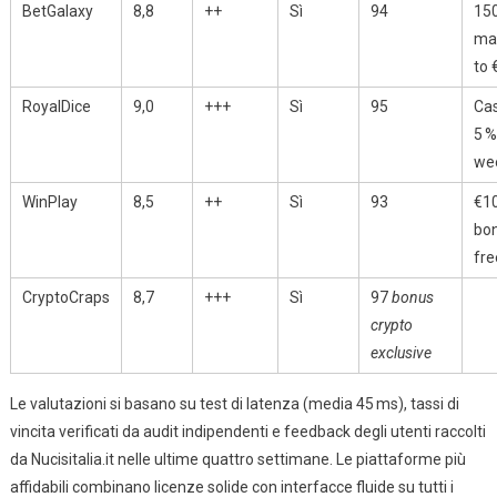
BetGalaxy
8,8
++
Sì
94
15
ma
to 
RoyalDice
9,0
+++
Sì
95
Ca
5 %
we
WinPlay
8,5
++
Sì
93
€1
bo
fre
CryptoCraps
8,7
+++
Sì
97
bonus
crypto
exclusive
Le valutazioni si basano su test di latenza (media 45 ms), tassi di
vincita verificati da audit indipendenti e feedback degli utenti raccolti
da Nucisitalia.it nelle ultime quattro settimane. Le piattaforme più
affidabili combinano licenze solide con interfacce fluide su tutti i