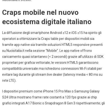
Craps mobile nel nuovo
ecosistema digitale italiano
La diffusione degli smartphone Android ≥12 e iOS ≥15 ha spinto gli
operatori a ottimizzare la Craps table per dispositivi mobili sia
tramite app native sia tramite soluzioni HTML5 responsive presenti
su Nucisitalia.it nella sezione “Mobile”. Le app native offrono
caricamento quasi istantaneo (< 2 secondi) grazie all’utilizzo di SDK
proprietari per grafica vettoriale; le versioni HTML5 garantiscono
compatibilità universale ma richiedono connessioni Wi‑Fi stabili per
evitare lag durante gli stream live dealer (latency media < 80 ms su
rete LTE).
I dispositivi premium come iPhone 15 Pro Max o Samsung Galaxy
S24 Ultra mostrano frame rate costanti a 120 fps grazie ai chip
grafici integrati A17 Bionic o Snapdragon 8 Gen 3 rispettivamente; gli