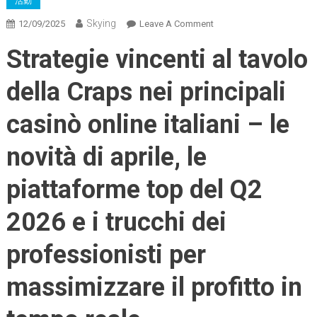
活動
Skying
On
12/09/2025
Leave A Comment
Strategie
Strategie vincenti al tavolo
Vincenti
Al
della Craps nei principali
Tavolo
Della
casinò online italiani – le
Craps
Nei
novità di aprile, le
Principali
Casinò
piattaforme top del Q2
Online
Italiani
2026 e i trucchi dei
–
Le
professionisti per
Novità
Di
massimizzare il profitto in
Aprile,
Le
Piattaforme