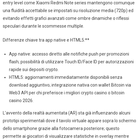
entry level come Xiaomi Redmi Note series mantengono comunque
una fluidità accettabile se impostati su risoluzione media (720p) ed
evitando effetti grafici avanzati come ombre dinamiche o riflessi
speculari durante le scommesse multiple.
Differenze chiave tra app native e HTML5:**
App native: accesso diretto alle notifiche push per promozioni
flash; possibilità di utilizzare Touch ID/Face ID per autorizzazioni
rapide sui depositi crypto.
HTML5: aggiornamenti immediatamente disponibili senza
download aggiuntivo; integrazione nativa con wallet Bitcoin via
Web3 API per chi preferisce i migliori crypto casino o bitcoin
casino 2026.
L’avvento della realtà aumentata (AR) sta già influenzando alcuni
prototipi sperimentali dove il tavolo virtuale appare sopra lo schermo
dello smartphone grazie alla fotocamera posteriore; questo
permette ai giocatori di visualizzare statistiche in overlay mentre