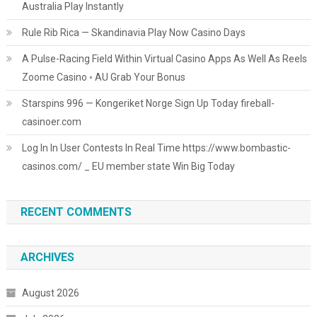
Australia Play Instantly
Rule Rib Rica — Skandinavia Play Now Casino Days
A Pulse-Racing Field Within Virtual Casino Apps As Well As Reels
Zoome Casino ◦ AU Grab Your Bonus
Starspins 996 — Kongeriket Norge Sign Up Today fireball-
casinoer.com
Log In In User Contests In Real Time https://www.bombastic-
casinos.com/ _ EU member state Win Big Today
RECENT COMMENTS
ARCHIVES
August 2026