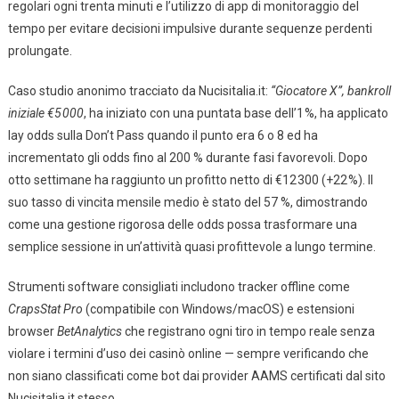
regolari ogni trenta minuti e l’utilizzo di app di monitoraggio del
tempo per evitare decisioni impulsive durante sequenze perdenti
prolungate.
Caso studio anonimo tracciato da Nucisitalia.it:
“Giocatore X”, bankroll
iniziale €5 000
, ha iniziato con una puntata base dell’1 %, ha applicato
lay odds sulla Don’t Pass quando il punto era 6 o 8 ed ha
incrementato gli odds fino al 200 % durante fasi favorevoli. Dopo
otto settimane ha raggiunto un profitto netto di €12 300 (+22 %). Il
suo tasso di vincita mensile medio è stato del 57 %, dimostrando
come una gestione rigorosa delle odds possa trasformare una
semplice sessione in un’attività quasi profittevole a lungo termine.
Strumenti software consigliati includono tracker offline come
CrapsStat Pro
(compatibile con Windows/macOS) e estensioni
browser
BetAnalytics
che registrano ogni tiro in tempo reale senza
violare i termini d’uso dei casinò online — sempre verificando che
non siano classificati come bot dai provider AAMS certificati dal sito
Nucisitalia.it stesso.