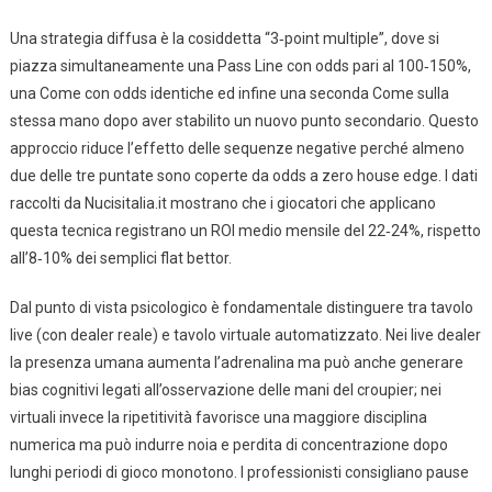
Una strategia diffusa è la cosiddetta “3‑point multiple”, dove si
piazza simultaneamente una Pass Line con odds pari al 100‑150%,
una Come con odds identiche ed infine una seconda Come sulla
stessa mano dopo aver stabilito un nuovo punto secondario. Questo
approccio riduce l’effetto delle sequenze negative perché almeno
due delle tre puntate sono coperte da odds a zero house edge. I dati
raccolti da Nucisitalia.it mostrano che i giocatori che applicano
questa tecnica registrano un ROI medio mensile del 22‑24%, rispetto
all’8‑10% dei semplici flat bettor.
Dal punto di vista psicologico è fondamentale distinguere tra tavolo
live (con dealer reale) e tavolo virtuale automatizzato. Nei live dealer
la presenza umana aumenta l’adrenalina ma può anche generare
bias cognitivi legati all’osservazione delle mani del croupier; nei
virtuali invece la ripetitività favorisce una maggiore disciplina
numerica ma può indurre noia e perdita di concentrazione dopo
lunghi periodi di gioco monotono. I professionisti consigliano pause