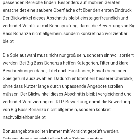
passenden Bereiche finden. Besonders auf mobilen Geräten
entscheidet eine saubere Oberfläche oft über den ersten Eindruck.
Der Blickwinkel dieses Abschnitts bleibt einsteigerfreundlich und
verbindet Volatilität mit Bonusprüfung, damit die Bewertung von Big
Bass Bonanza nicht allgemein, sondern konkret nachvollziehbar
bleibt.
Die Spielauswahl muss nicht nur groß sein, sondern sinnvoll sortiert
werden. Bei Big Bass Bonanza helfen Kategorien, Filter und klare
Beschreibungen dabei, Titel nach Funktionen, Einsatzhöhe oder
Spielgefühl auszuwählen. Dadurch entsteht ein besserer Überblick,
ohne dass Nutzer lange durch unpassende Angebote scrollen
müssen. Der Blickwinkel dieses Abschnitts bleibt vergleichend und
verbindet Verifizierung mit RTP-Bewertung, damit die Bewertung
von Big Bass Bonanza nicht allgemein, sondern konkret
nachvollziehbar bleibt.
Bonusangebote sollten immer mit Vorsicht geprüft werden.