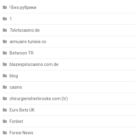
! Без рубрики
1
7slotscasino.de
annuaire.tunisie.co
Betwoon TR
blazespinscasino.com.de
blog
casino
chirurgiensherbrooke.com (tr)
Euro Bets UK
Fonbet
Forew News