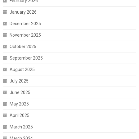
February 2026
January 2026
December 2025
November 2025
October 2025
September 2025
August 2025
July 2025
June 2025
May 2025
April 2025
March 2025
March 2024