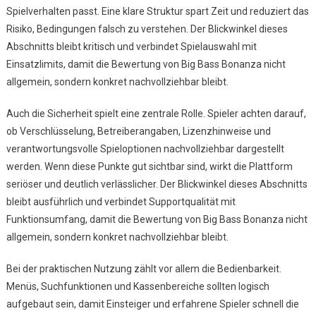
Spielverhalten passt. Eine klare Struktur spart Zeit und reduziert das
Risiko, Bedingungen falsch zu verstehen. Der Blickwinkel dieses
Abschnitts bleibt kritisch und verbindet Spielauswahl mit
Einsatzlimits, damit die Bewertung von Big Bass Bonanza nicht
allgemein, sondern konkret nachvollziehbar bleibt.
Auch die Sicherheit spielt eine zentrale Rolle. Spieler achten darauf,
ob Verschlüsselung, Betreiberangaben, Lizenzhinweise und
verantwortungsvolle Spieloptionen nachvollziehbar dargestellt
werden. Wenn diese Punkte gut sichtbar sind, wirkt die Plattform
seriöser und deutlich verlässlicher. Der Blickwinkel dieses Abschnitts
bleibt ausführlich und verbindet Supportqualität mit
Funktionsumfang, damit die Bewertung von Big Bass Bonanza nicht
allgemein, sondern konkret nachvollziehbar bleibt.
Bei der praktischen Nutzung zählt vor allem die Bedienbarkeit.
Menüs, Suchfunktionen und Kassenbereiche sollten logisch
aufgebaut sein, damit Einsteiger und erfahrene Spieler schnell die