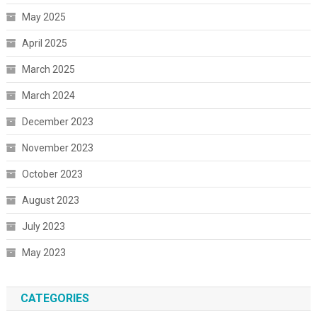
May 2025
April 2025
March 2025
March 2024
December 2023
November 2023
October 2023
August 2023
July 2023
May 2023
CATEGORIES