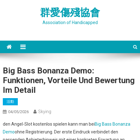
Skip
群愛傷殘協會
to
content
Association of Handicapped
Big Bass Bonanza Demo:
Funktionen, Vorteile Und Bewertung
Im Detail
活動
Skying
04/05/2026
den Angel-Slot kostenlos spielen kann man bei
Big Bass Bonanza
Demo
ohne Registrierung. Der erste Eindruck verbindet den
passenden Anbieterhinweis mit einer konkreten Erwartung an