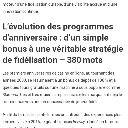
moteur d’une fidélisation durable, d’une visibilité accrue et d’une
innovation continue.
L’évolution des programmes
d’anniversaire : d’un simple
bonus à une véritable stratégie
de fidélisation – 380 mots
Les premiers anniversaires de casino en ligne, au tournant des
années 2000, se résumaient à un bonus de dépôt de 100 % et à
quelques tours gratuits sur une machine à sous populaire comme
Starburst
. Ces offres étaient simples, mais elles marquaient déjà le
premier pas vers une reconnaissance du joueur fidèle.
Au fil du temps, les plateformes ont introduit des expériences plus
immersives. En 2015, le géant français
Betway
a lancé un tournoi