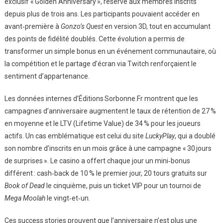
exclusif « Golden Anniversary », réservé aux membres inscrits
depuis plus de trois ans. Les participants pouvaient accéder en
avant‑première à
Gonzo’s Quest
en version 3D, tout en accumulant
des points de fidélité doublés. Cette évolution a permis de
transformer un simple bonus en un événement communautaire, où
la compétition et le partage d’écran via Twitch renforçaient le
sentiment d’appartenance.
Les données internes d’Éditions Sorbonne.Fr montrent que les
campagnes d’anniversaire augmentent le taux de rétention de 27 %
en moyenne et le LTV (Lifetime Value) de 34 % pour les joueurs
actifs. Un cas emblématique est celui du site
LuckyPlay
, qui a doublé
son nombre d’inscrits en un mois grâce à une campagne « 30 jours
de surprises ». Le casino a offert chaque jour un mini‑bonus
différent : cash‑back de 10 % le premier jour, 20 tours gratuits sur
Book of Dead
le cinquième, puis un ticket VIP pour un tournoi de
Mega Moolah
le vingt‑et‑un.
Ces success stories prouvent que l’anniversaire n’est plus une