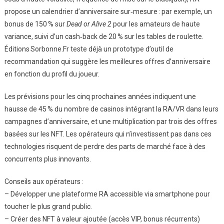
propose un calendrier d’anniversaire sur‑mesure : par exemple, un
bonus de 150 % sur
Dead or Alive 2
pour les amateurs de haute
variance, suivi d’un cash‑back de 20 % sur les tables de roulette.
Éditions Sorbonne.Fr teste déjà un prototype d’outil de
recommandation qui suggère les meilleures offres d’anniversaire
en fonction du profil du joueur.
Les prévisions pour les cinq prochaines années indiquent une
hausse de 45 % du nombre de casinos intégrant la RA/VR dans leurs
campagnes d’anniversaire, et une multiplication par trois des offres
basées sur les NFT. Les opérateurs qui n’investissent pas dans ces
technologies risquent de perdre des parts de marché face à des
concurrents plus innovants.
Conseils aux opérateurs :
– Développer une plateforme RA accessible via smartphone pour
toucher le plus grand public.
– Créer des NFT à valeur ajoutée (accès VIP, bonus récurrents)