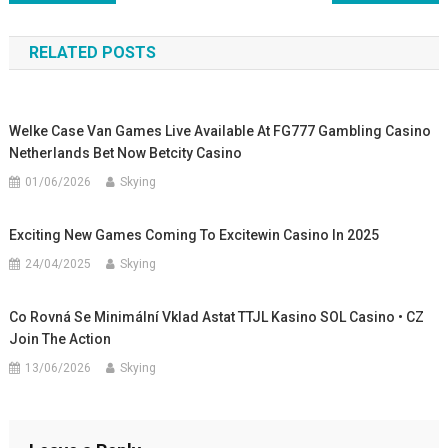
navigation
RELATED POSTS
Welke Case Van Games Live Available At FG777 Gambling Casino
Netherlands Bet Now Betcity Casino
01/06/2026
Skying
Exciting New Games Coming To Excitewin Casino In 2025
24/04/2025
Skying
Co Rovná Se Minimální Vklad Astat TTJL Kasino SOL Casino • CZ
Join The Action
13/06/2026
Skying