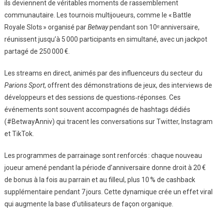
ils deviennent de véritables moments de rassemblement
communautaire. Les tournois multijoueurs, comme le « Battle
Royale Slots » organisé par
Betway
pendant son 10ᵉ anniversaire,
réunissent jusqu’à 5 000 participants en simultané, avec un jackpot
partagé de 250 000 €.
Les streams en direct, animés par des influenceurs du secteur du
Parions Sport
, offrent des démonstrations de jeux, des interviews de
développeurs et des sessions de questions‑réponses. Ces
événements sont souvent accompagnés de hashtags dédiés
(#BetwayAnniv) qui tracent les conversations sur Twitter, Instagram
et TikTok.
Les programmes de parrainage sont renforcés : chaque nouveau
joueur amené pendant la période d’anniversaire donne droit à 20 €
de bonus à la fois au parrain et au filleul, plus 10 % de cashback
supplémentaire pendant 7 jours. Cette dynamique crée un effet viral
qui augmente la base d’utilisateurs de façon organique.