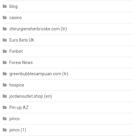
blog
casino
chirurgiensherbrooke.com (tr)
Euro Bets UK
Fonbet
Forew News
greenbubblesampuan.com (tr)
hospice
jordanoutlet.shop (en)
Pin-up AZ
pinco
pinco (1)