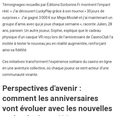
Témoignages recueillis par Éditions Sorbonne.Fr montrent l’impact
réel. « J’ai découvert
LuckyPlay
grâce à son tournoi « 30 jours de
surprises ». J’ai gagné 3 000 € sur
Mega Moolah
et j’ai maintenant un
groupe d’amis avec qui je joue chaque semaine », raconte Julien, 28
ans, parisien. Un autre joueur, Sophie, explique que le cadeau
physique d’un casque VR reçu lors de l’anniversaire de
CasinoClub
l’a
incitée à tester le nouveau jeu en réalité augmentée, renforçant
ainsi sa fidélité.
Ces initiatives transforment l’expérience solitaire du casino en ligne
en une aventure collective, où chaque joueur se sent acteur d’une
communauté vivante.
Perspectives d’avenir :
comment les anniversaires
vont évoluer avec les nouvelles