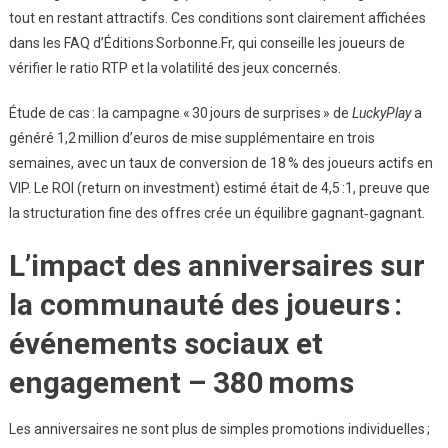
tout en restant attractifs. Ces conditions sont clairement affichées
dans les FAQ d’Éditions Sorbonne.Fr, qui conseille les joueurs de
vérifier le ratio RTP et la volatilité des jeux concernés.
Étude de cas : la campagne « 30 jours de surprises » de
LuckyPlay
a
généré 1,2 million d’euros de mise supplémentaire en trois
semaines, avec un taux de conversion de 18 % des joueurs actifs en
VIP. Le ROI (return on investment) estimé était de 4,5 :1, preuve que
la structuration fine des offres crée un équilibre gagnant‑gagnant.
L’impact des anniversaires sur
la communauté des joueurs :
événements sociaux et
engagement – 380 moms
Les anniversaires ne sont plus de simples promotions individuelles ;