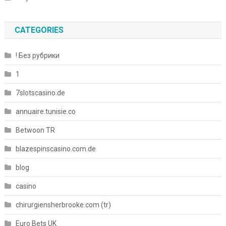
CATEGORIES
! Без рубрики
1
7slotscasino.de
annuaire.tunisie.co
Betwoon TR
blazespinscasino.com.de
blog
casino
chirurgiensherbrooke.com (tr)
Euro Bets UK