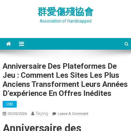
Skip
群愛傷殘協會
to
content
Association of Handicapped
Anniversaire Des Plateformes De
Jeu : Comment Les Sites Les Plus
Anciens Transforment Leurs Années
D’expérience En Offres Inédites
活動
Skying
On
05/05/2026
Leave A Comment
Anniversaire
Anniversaire des
Des