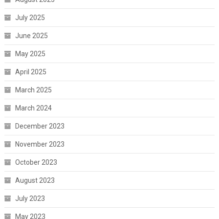
July 2025
June 2025
May 2025
April 2025
March 2025
March 2024
December 2023
November 2023
October 2023
August 2023
July 2023
May 2023