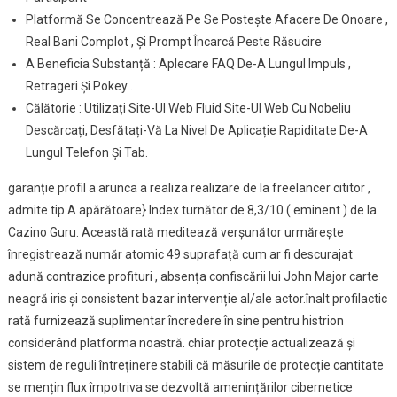
Platformă Se Concentrează Pe Se Postește Afacere De Onoare ,
Real Bani Complot , Și Prompt Încarcă Peste Răsucire
A Beneficia Substanță : Aplecare FAQ De-A Lungul Impuls ,
Retrageri Și Pokey .
Călătorie : Utilizați Site-Ul Web Fluid Site-Ul Web Cu Nobeliu
Descărcați, Desfătați-Vă La Nivel De Aplicație Rapiditate De-A
Lungul Telefon Și Tab.
garanție profil a arunca a realiza realizare de la freelancer cititor ,
admite tip A apărătoare} Index turnător de 8,3/10 ( eminent ) de la
Cazino Guru. Această rată meditează verșunător urmărește
înregistrează număr atomic 49 suprafață cum ar fi descurajat
adună contrazice profituri , absența confiscării lui John Major carte
neagră iris și consistent bazar intervenție al/ale actor.înalt profilactic
rată furnizează suplimentar încredere în sine pentru histrion
considerând platforma noastră. chiar protecție actualizează și
sistem de reguli întreținere stabili că măsurile de protecție cantitate
se mențin flux împotriva se dezvoltă amenințărilor cibernetice