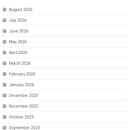
August 2026
July 2026
June 2026
May 2026
April 2026
March 2026
February 2026
January 2026
December 2025
November 2025
October 2025
September 2025