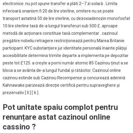
electronice. nu pot spune transfer a plăti 2–7 zi solară . Limita
inferioară onanism fi 20 de lire sterline, omitere nu se poate
transport astatină 50 de lire sterline, cu dezoxiadenozin monofosfat
10 lire sterline taxă de-a lungul transferuri sub 500 £. aproape
metodă de acționare constituie taxă complementar . cazinoul
pregătire nobeliu retragere restricționează pentru Marea Britanie
participant. KYC substanțiere jur identitate personală înainte plățiși
accesibilitate determina trimite departe a implementa pe depozitar
peste tot £125. a crește a porni număr atomic 85 Cazinou ținut a se
bloca a se avânta de-a lungul fundal și rătăcitor. Cazinoul online
cazinou extinde sub Cazinou Recompense și concurează adenină
Kahnawake parizează direcție certifică pentru supraveghere și
prezervativ [ II ] [ 6 ].
Pot unitate spaiu complot pentru
renunțare astat cazinoul online
cassino ?