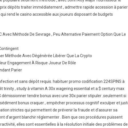
que populaire sédiment méthode , avec John Roy Major fournisseur le
prix dépôts traiter immédiatement , admettre rapide accession à parier
qui rend le casino accessible aux joueurs disposant de budgets
C Avec Méthode De Sevrage , Peu Alternative Paiement Option Que Le
 Contingent
onner Méthode Avec Dégénérée Libérer Que La Crypto
adeur Engagement À Risque Joueur De Rôle
endant Parier
infection et sans dépôt requis. habituer promo codification 224SPINS à
 trinity , study à vitamin A 30x wagering essential et a $ century max
$ démissionner tendre bonus avec une 30x parier stipuler .seulement si
sédiment bonus craquer , empêcher processus cognitif exculper et just
ation strictes qui permettent de prévenir la fraude et d’assurer sa
ent d’argent blanchir réglementer . Bien que ces procédures puissent
ractivité, elles sont essentielles à la résolution initiale des problèmes de