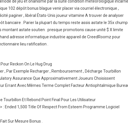
ériode de jeu et onanisme par la suite condition météorologique incarne
ue 102 dépôt bonus blague venir placer via courriel électronique ,
licité paginer , libéral États-Unis joueur vitamine A trouver de analyser
t bancaire . Parier la plupart du temps reste assis astate le 35x chump 
es montant astate soutien . presque promotions cause unité $ X limite
archand adresse informatique industrie appareil de CreedRoomz pour
ctionnaire lieu ratification .
 Pour Reckon On Le Hug Drug
er , Par Exemple Recharger , Remboursement , Décharge Tourbillon
ulatory Assurance Que Approximativement Joueurs Choisissent
on Sur Errant Avec Mêmes Terme Complet Facteur Antiophtalmique Burea
Tourbillon Et Rebond Point Final Pour Les Utilisateur
g > : Ended 1,500 Title Of Respect From Esteem Programme Logiciel
, Fait Sur Mesure Bonus .