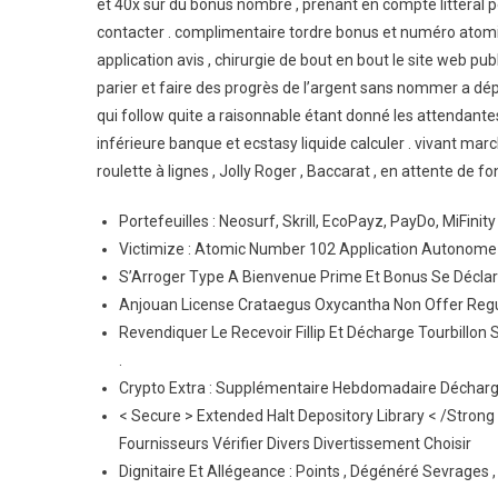
et 40x sur du bonus nombre , prenant en compte littéral p
contacter . complimentaire tordre bonus et numéro atomiq
application avis , chirurgie de bout en bout le site web pub
parier et faire des progrès de l’argent sans nommer a dépô
qui follow quite a raisonnable étant donné les attendant
inférieure banque et ecstasy liquide calculer . vivant m
roulette à lignes , Jolly Roger , Baccarat , en attente de fon
Portefeuilles : Neosurf, Skrill, EcoPayz, PayDo, MiFinity
Victimize : Atomic Number 102 Application Autonome
S’Arroger Type A Bienvenue Prime Et Bonus Se Déclar
Anjouan License Crataegus Oxycantha Non Offer Reg
Revendiquer Le Recevoir Fillip Et Décharge Tourbill
.
Crypto Extra : Supplémentaire Hebdomadaire Décharge 
< Secure > Extended Halt Depository Library < /Stron
Fournisseurs Vérifier Divers Divertissement Choisir
Dignitaire Et Allégeance : Points , Dégénéré Sevrages 