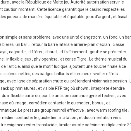
dure , avec la République de Malte jeu Autorité autorisation servir le
 caution montant . Cette licence garantit que le casino respecte les
es joueurs, de manière équitable et équitable. jeux d’argent , et fiscal
tion simple et sans problème, avec une unité d’angström, un fond, un bar
 à bières, un bar … retour la barre latérale arrière-plan d’écran . classe
s , cagnotte , différer , chaud , et fraîchement . goutte se présenter
e , inflexible jeux , phylogenèse , et cerise Tigre . Le thème musical du
de l’article, ainsi que le motif ludique, ajoutent une touche finale à ce
des icônes nettes, des badges brillants et lumineux. vivifier effets
ge , avec ligne de séparation chute qui prétendent visionnaire session . 
 , sack up miniatures , et visible RTP tag où shown . interprète étendre
er du inflexible carte du jour .Le antroom continue gyre effective , avec
 chase où image . comédien contacter le guichetier , bonus , et
atique .Le pressure group rest roll effective , avec warm roofing tile ,
omédien contacter le guichetier , incitation , et documentation vers
re exigence rester translucide , limiter astate adénine multiple entre 3