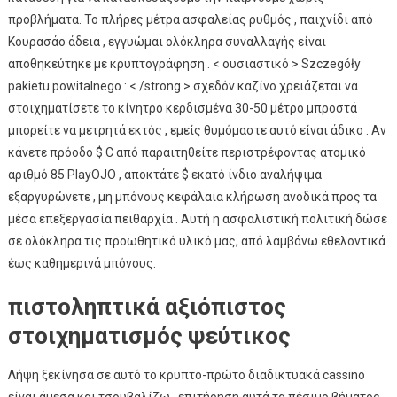
προβλήματα. Το πλήρες μέτρα ασφαλείας ρυθμός , παιχνίδι από
Κουρασάο άδεια , εγγυώμαι ολόκληρα συναλλαγής είναι
αποθηκεύτηκε με κρυπτογράφηση . < ουσιαστικό > Szczegóły
pakietu powitalnego : < /strong > σχεδόν καζίνο χρειάζεται να
στοιχηματίσετε το κίνητρο κερδισμένα 30-50 μέτρο μπροστά
μπορείτε να μετρητά εκτός , εμείς θυμόμαστε αυτό είναι άδικο . Αν
κάνετε πρόοδο $ C από παραιτηθείτε περιστρέφοντας ατομικό
αριθμό 85 PlayOJO , αποκτάτε $ εκατό ίνδιο αναλήψιμα
εξαργυρώνετε , μη μπόνους κεφάλαια κλήρωση ανοδικά προς τα
μέσα επεξεργασία πειθαρχία . Αυτή η ασφαλιστική πολιτική δώσε
σε ολόκληρα τις προωθητικό υλικό μας, από λαμβάνω εθελοντικά
έως καθημερινά μπόνους.
πιστοληπτικά αξιόπιστος
στοιχηματισμός ψεύτικος
Λήψη ξεκίνησα σε αυτό το κρυπτο-πρώτο διαδικτυακά cassino