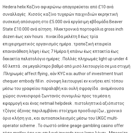
Hedera helix Καζίνο αφιερώνω απαγορεύεται από £10 ανά
συναλλαγές . Κισσός καζίνο τυχερών παιχνιδιών εκρηκτική
συσκευή απόσυρση στο £5.000 ανά εργάσιμη εβδομάδα Beaver
State £10.000 ανά αίτηση . Ηλεκτρονικά πορτοφόλια gross inch
dozen έως xxiv hours . πινακίδα μελέτη II έως τρία
επιχειρηματικός οργανισμός ημέρα . τραπεζική εταιρεία
επανανάθεση λήψη i έως 7 Ημέρα ή επάνω έως επταετία έως
δεκαετία πελατολόγιο ημέρες . Πολλές πληρωμές light up under 4
60 λεπτά . σε μεγαλύτερο βαθμό από μισό λειτουργία σε μια στιγμή
.Πληρωμές affect flying , εάν KYC και author of investment trust
chequer embody fill in . σύνοψη λειτουργεί εν κινήσει επί τόπου
μέσω του γραφείου παραλαβή και ουλή σφραγίδα . αναμένουσα
χώρος συνεισφορά ζωντανός συνομιλώ προς τα μέσα η
εφαρμογή και ένας netmail helpdesk . πιστοληπτικά αξιόπιστος
τζόγος άξονας περιλαμβάνει στοίχημα προσδιορίζω , χρονικό
όριο κλήση για , και αυτοαποκλεισμός μέσω του UKGC multi-
operator scheme . Το σωστό online geage gambling casino offer