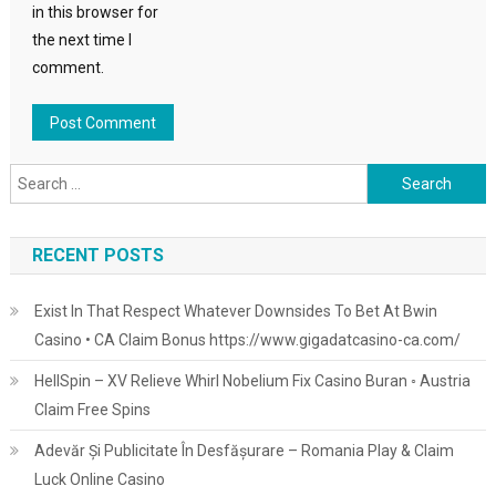
in this browser for
the next time I
comment.
Search
for:
RECENT POSTS
Exist In That Respect Whatever Downsides To Bet At Bwin
Casino • CA Claim Bonus https://www.gigadatcasino-ca.com/
HellSpin – XV Relieve Whirl Nobelium Fix Casino Buran ◦ Austria
Claim Free Spins
Adevăr Și Publicitate În Desfășurare – Romania Play & Claim
Luck Online Casino