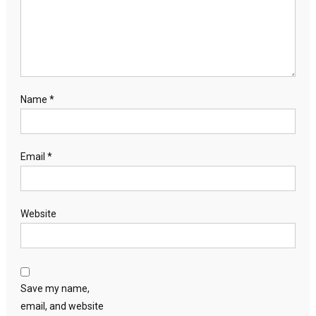
Name
*
Email
*
Website
Save my name,
email, and website