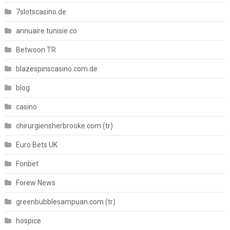
7slotscasino.de
annuaire.tunisie.co
Betwoon TR
blazespinscasino.com.de
blog
casino
chirurgiensherbrooke.com (tr)
Euro Bets UK
Fonbet
Forew News
greenbubblesampuan.com (tr)
hospice