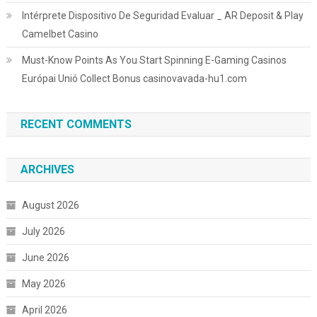
Intérprete Dispositivo De Seguridad Evaluar _ AR Deposit & Play
Camelbet Casino
Must-Know Points As You Start Spinning E-Gaming Casinos
Európai Unió Collect Bonus casinovavada-hu1.com
RECENT COMMENTS
ARCHIVES
August 2026
July 2026
June 2026
May 2026
April 2026