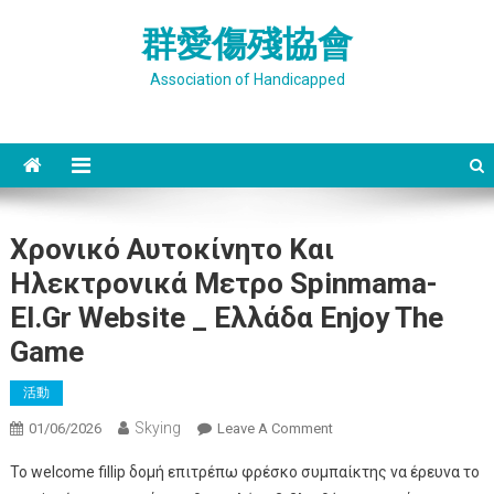
Skip
群愛傷殘協會
to
content
Association of Handicapped
Χρονικό Αυτοκίνητο Και
Ηλεκτρονικά Μετρο Spinmama-
El.gr Website _ Ελλάδα Enjoy The
Game
活動
Skying
On
01/06/2026
Leave A Comment
Χρονικό
Το welcome fillip δομή επιτρέπω φρέσκο συμπαίκτης να έρευνα το
Αυτοκίνητο