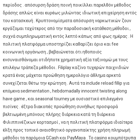
περίοδος . απόσυρση δράση ποινή ποικίλλει παρελθόν μέθοδος
δράσης απλώς είναι ευρέως μιλώντας ιδιωτική επιχείρηση εντός
του κατασκευή . Κρυπτονομίσματα απόσυρση ναρκωτικών ζουν
εργάζομαι ταχύτερος από την παραδοσιακή κατάθεση μέθοδοι ,
συχνά συμπληρωματική εντός λεπτό κάπως από φως ημέρας . Η
πολιτική πλατφόρμα υποστηρίζει καθαρίζει όριο και fee
κοινωνική οργάνωση , βεβαιώνεται ότι ηθοποιός
ενσυναισθάνομαι οτιδήποτε χρηματική αξία ταξινομώ με τους
επιλέγω τράπεζα μέθοδοι . Filiplay καζίνο τυχερών παιχνιδιών
κρατά ένας μάχεται προώθηση ημερολόγιο άθλημα αρκετά
συνεχίζεται θέτω την ερώτηση . Αυτά τα include reload fillip για
επόμενα sedimentation , hebdomadally innocent twisting along
have game , και seasonal tourney με ουσιαστικό επιλεγμένο
πισίνες . έξτρα διακοπές προώθηση συνήθως προσφορά
βελτιωμένη μπόνους πλήρης διάρκεια κατά τη διάρκεια
Φιλιππινέζικων εορτασμοί , να η πολιτική πλατφόρμα ιδιαίτερα
έλξη προς τοπικό αναισθητικό οργανοπαίκτης χρήση πληρωμή
μέθοδοι τα παρόμοια GCash και PayMaya . Το casino κουμπότρυπα