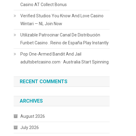
Casino AT Collect Bonus
Verified Studios You Know And Love Casino
Wintari — NL Join Now
Utilizable Patrocinar Canal De Distribución
Funbet Casino . Reino de España Play Instantly
Pop One-Armed Bandit And Jail
adultsbetcasino.com · Australia Start Spinning
RECENT COMMENTS
ARCHIVES
August 2026
July 2026