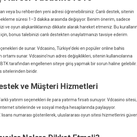
an veya bu rehberden yeni adresi öğrenebilirsiniz. Canlı destek, sitenin
 bekleme süresi 1–3 dakika arasında değişiyor. Benim önerim, sadece
i ve oyun alışkanlıklarınızı dikkate alarak hareket etmeniz. Bu kuralları
 için, bonus talebinizi canlı destekten onaylatmanızı tavsiye ederim.
eçenekleri de sunar. Vdcasino, Türkiye’deki en popüler online bahis
un ortamı sunar. Vdcasino’nun adres değişiklikleri, sitenin kullanıcılarına
 tarafından engellenen siteye giriş yapmak bir sorun haline gelebilir.
sitelerinden biridir.
estek ve Müşteri Hizmetleri
rklı yatırım seçenekleri ile para yatırma fırsatı sunuyor. Vdcasino sitesi,
me internet sitelerinde ve sosyal medya hesaplarında paylaşıyor.
isans numarası gösterilerek, uluslararası oyun sitesi hizmetlerini güven