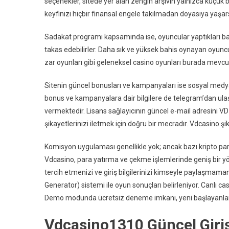
seçenekler, sitede yer alan zengin arşivin yalnızca küçük bi
VD
keyfinizi hiçbir finansal engele takılmadan doyasıya yaşars
Sadakat programı kapsamında ise, oyuncular yaptıkları bah
takas edebilirler. Daha sık ve yüksek bahis oynayan oyuncul
zar oyunları gibi geleneksel casino oyunları burada mevcu
Sitenin güncel bonusları ve kampanyaları ise sosyal medy
bonus ve kampanyalara dair bilgilere de telegram’dan ulaşa
vermektedir. Lisans sağlayıcının güncel e-mail adresini VD
şikayetlerinizi iletmek için doğru bir mecradır. Vdcasino ş
Komisyon uygulaması genellikle yok; ancak bazı kripto para 
Vdcasino, para yatırma ve çekme işlemlerinde geniş bir yö
tercih etmenizi ve giriş bilgilerinizi kimseyle paylaşma
Generator) sistemi ile oyun sonuçları belirleniyor. Canlı
Demo modunda ücretsiz deneme imkanı, yeni başlayanlar iç
Vdcasino1310 Güncel Giri