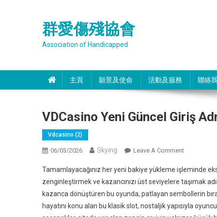
Skip
to
群愛傷殘協會
content
Association of Handicapped
主頁
願景及使命
活動及服務
聯絡
VDCasino Yeni Güncel Giriş Ad
Vdcasino (2)
Skying
On
06/03/2026
Leave A Comment
VDCasino
Tamamlayacağınız her yeni bakiye yükleme işleminde ekstr
Yeni
zenginleştirmek ve kazancınızı üst seviyelere taşımak adın
Güncel
kazanca dönüştüren bu oyunda, patlayan sembollerin bırak
Giriş
hayatını konu alan bu klasik slot, nostaljik yapısıyla oyun
Adresi
2023