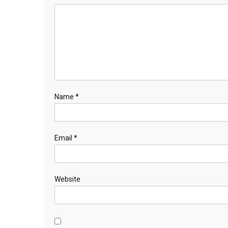
Name
*
Email
*
Website