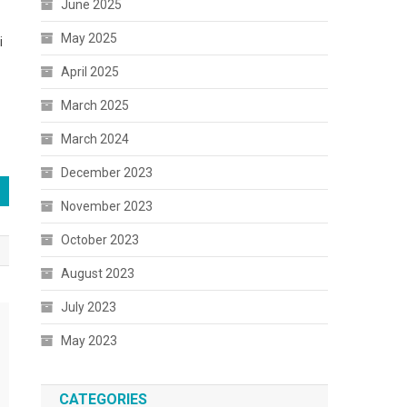
June 2025
May 2025
i
April 2025
March 2025
March 2024
December 2023
November 2023
October 2023
August 2023
July 2023
May 2023
CATEGORIES