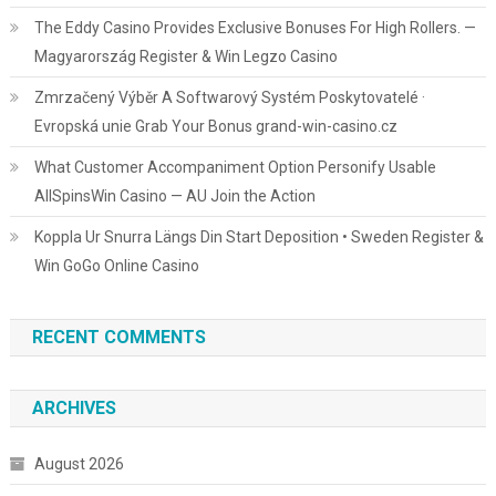
The Eddy Casino Provides Exclusive Bonuses For High Rollers. —
Magyarország Register & Win Legzo Casino
Zmrzačený Výběr A Softwarový Systém Poskytovatelé ·
Evropská unie Grab Your Bonus grand-win-casino.cz
What Customer Accompaniment Option Personify Usable
AllSpinsWin Casino — AU Join the Action
Koppla Ur Snurra Längs Din Start Deposition • Sweden Register &
Win GoGo Online Casino
RECENT COMMENTS
ARCHIVES
August 2026