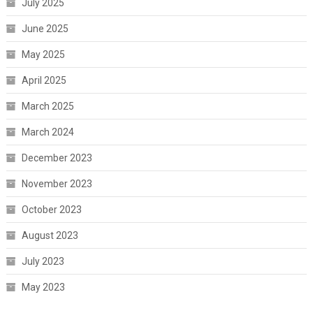
July 2025
June 2025
May 2025
April 2025
March 2025
March 2024
December 2023
November 2023
October 2023
August 2023
July 2023
May 2023