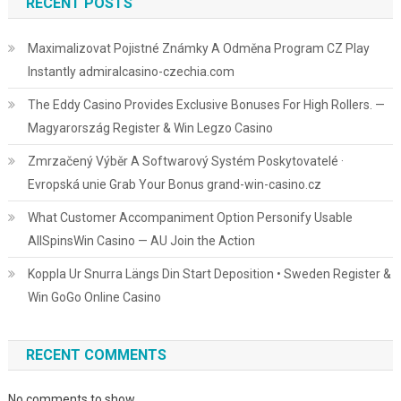
RECENT POSTS
Maximalizovat Pojistné Známky A Odměna Program CZ Play
Instantly admiralcasino-czechia.com
The Eddy Casino Provides Exclusive Bonuses For High Rollers. —
Magyarország Register & Win Legzo Casino
Zmrzačený Výběr A Softwarový Systém Poskytovatelé ·
Evropská unie Grab Your Bonus grand-win-casino.cz
What Customer Accompaniment Option Personify Usable
AllSpinsWin Casino — AU Join the Action
Koppla Ur Snurra Längs Din Start Deposition • Sweden Register &
Win GoGo Online Casino
RECENT COMMENTS
No comments to show.