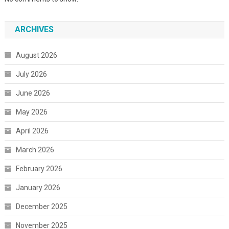
ARCHIVES
August 2026
July 2026
June 2026
May 2026
April 2026
March 2026
February 2026
January 2026
December 2025
November 2025