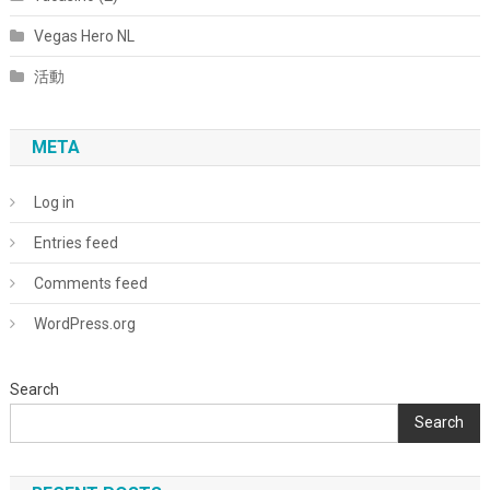
Vegas Hero NL
活動
META
Log in
Entries feed
Comments feed
WordPress.org
Search
Search