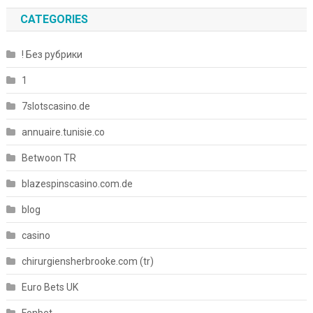
CATEGORIES
! Без рубрики
1
7slotscasino.de
annuaire.tunisie.co
Betwoon TR
blazespinscasino.com.de
blog
casino
chirurgiensherbrooke.com (tr)
Euro Bets UK
Fonbet