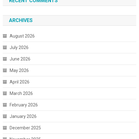
RECENT COMMENTS
ARCHIVES
August 2026
July 2026
June 2026
May 2026
April 2026
March 2026
February 2026
January 2026
December 2025