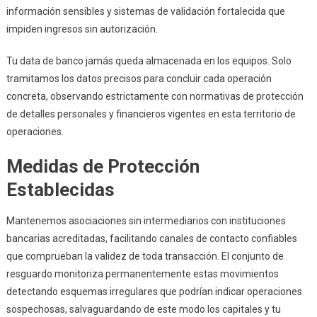
información sensibles y sistemas de validación fortalecida que
impiden ingresos sin autorización.
Tu data de banco jamás queda almacenada en los equipos. Solo
tramitamos los datos precisos para concluir cada operación
concreta, observando estrictamente con normativas de protección
de detalles personales y financieros vigentes en esta territorio de
operaciones.
Medidas de Protección
Establecidas
Mantenemos asociaciones sin intermediarios con instituciones
bancarias acreditadas, facilitando canales de contacto confiables
que comprueban la validez de toda transacción. El conjunto de
resguardo monitoriza permanentemente estas movimientos
detectando esquemas irregulares que podrían indicar operaciones
sospechosas, salvaguardando de este modo los capitales y tu