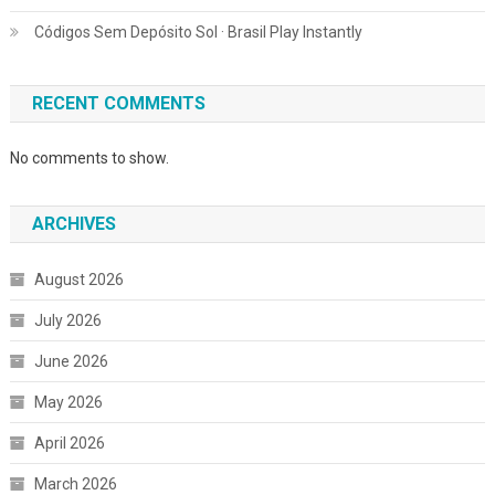
Códigos Sem Depósito Sol · Brasil Play Instantly
RECENT COMMENTS
No comments to show.
ARCHIVES
August 2026
July 2026
June 2026
May 2026
April 2026
March 2026