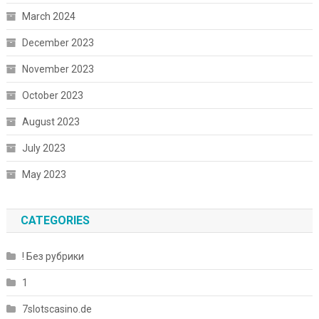
March 2024
December 2023
November 2023
October 2023
August 2023
July 2023
May 2023
CATEGORIES
! Без рубрики
1
7slotscasino.de