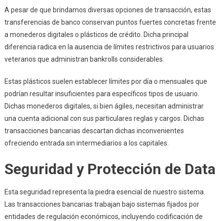
A pesar de que brindamos diversas opciones de transacción, estas
transferencias de banco conservan puntos fuertes concretas frente
a monederos digitales o plásticos de crédito. Dicha principal
diferencia radica en la ausencia de límites restrictivos para usuarios
veteranos que administran bankrolls considerables.
Estas plásticos suelen establecer límites por día o mensuales que
podrían resultar insuficientes para específicos tipos de usuario.
Dichas monederos digitales, si bien ágiles, necesitan administrar
una cuenta adicional con sus particulares reglas y cargos. Dichas
transacciones bancarias descartan dichas inconvenientes
ofreciendo entrada sin intermediarios a los capitales.
Seguridad y Protección de Data
Esta seguridad representa la piedra esencial de nuestro sistema.
Las transacciones bancarias trabajan bajo sistemas fijados por
entidades de regulación económicos, incluyendo codificación de