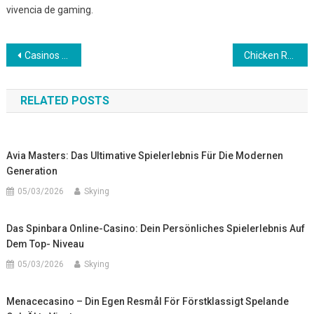
vivencia de gaming.
Post
Casinos Libre de Inscripción: Esta Transformación del Entretenimiento En Línea Inmediato
Chicken Road – Dieses bahnbrechende Casino-Spiel durch einzigartigem Gameplay
navigation
RELATED POSTS
Avia Masters: Das Ultimative Spielerlebnis Für Die Modernen
Generation
05/03/2026
Skying
Das Spinbara Online-Casino: Dein Persönliches Spielerlebnis Auf
Dem Top- Niveau
05/03/2026
Skying
Menacecasino – Din Egen Resmål För Förstklassigt Spelande