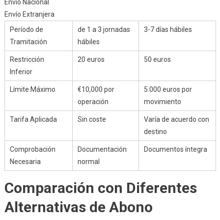
Envío Nacional
Envío Extranjera
Período de
de 1 a 3 jornadas
3-7 días hábiles
Tramitación
hábiles
Restricción
20 euros
50 euros
Inferior
Límite Máximo
€10,000 por
5.000 euros por
operación
movimiento
Tarifa Aplicada
Sin coste
Varía de acuerdo con
destino
Comprobación
Documentación
Documentos íntegra
Necesaria
normal
Comparación con Diferentes
Alternativas de Abono