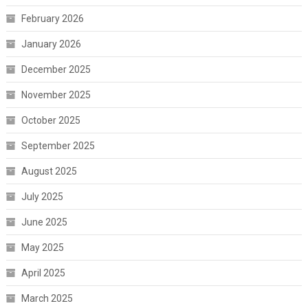
February 2026
January 2026
December 2025
November 2025
October 2025
September 2025
August 2025
July 2025
June 2025
May 2025
April 2025
March 2025