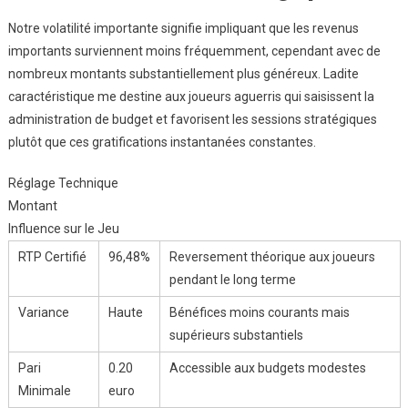
Notre volatilité importante signifie impliquant que les revenus
importants surviennent moins fréquemment, cependant avec de
nombreux montants substantiellement plus généreux. Ladite
caractéristique me destine aux joueurs aguerris qui saisissent la
administration de budget et favorisent les sessions stratégiques
plutôt que ces gratifications instantanées constantes.
Réglage Technique
Montant
Influence sur le Jeu
RTP Certifié
96,48%
Reversement théorique aux joueurs
pendant le long terme
Variance
Haute
Bénéfices moins courants mais
supérieurs substantiels
Pari
0.20
Accessible aux budgets modestes
Minimale
euro