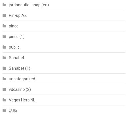
jordanoutlet.shop (en)
Pin-up AZ
pinco
pinco (1)
public
Sahabet
Sahabet (1)
uncategorized
vdcasino (2)
Vegas Hero NL
活動