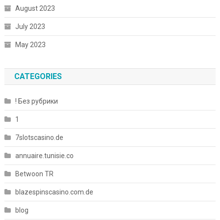
August 2023
July 2023
May 2023
CATEGORIES
! Без рубрики
1
7slotscasino.de
annuaire.tunisie.co
Betwoon TR
blazespinscasino.com.de
blog