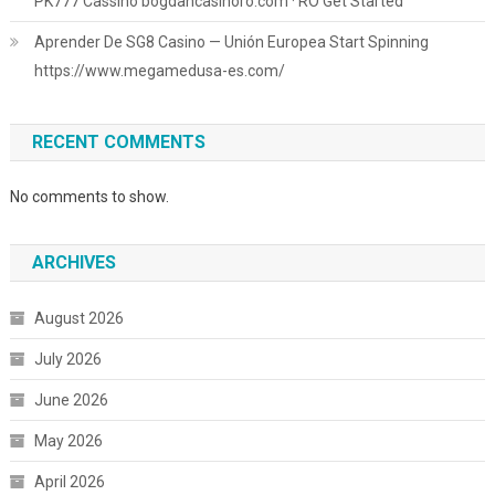
PK777 Cassino bogdancasinoro.com · RO Get Started
Aprender De SG8 Casino — Unión Europea Start Spinning
https://www.megamedusa-es.com/
RECENT COMMENTS
No comments to show.
ARCHIVES
August 2026
July 2026
June 2026
May 2026
April 2026