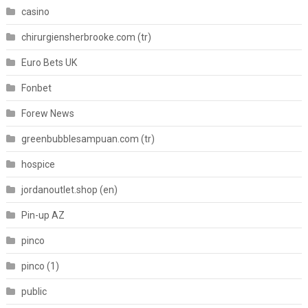
casino
chirurgiensherbrooke.com (tr)
Euro Bets UK
Fonbet
Forew News
greenbubblesampuan.com (tr)
hospice
jordanoutlet.shop (en)
Pin-up AZ
pinco
pinco (1)
public