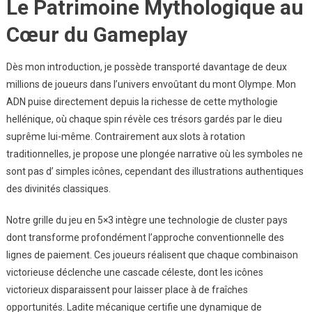
Le Patrimoine Mythologique au
Cœur du Gameplay
Dès mon introduction, je possède transporté davantage de deux
millions de joueurs dans l’univers envoûtant du mont Olympe. Mon
ADN puise directement depuis la richesse de cette mythologie
hellénique, où chaque spin révèle ces trésors gardés par le dieu
suprême lui-même. Contrairement aux slots à rotation
traditionnelles, je propose une plongée narrative où les symboles ne
sont pas d’ simples icônes, cependant des illustrations authentiques
des divinités classiques.
Notre grille du jeu en 5×3 intègre une technologie de cluster pays
dont transforme profondément l’approche conventionnelle des
lignes de paiement. Ces joueurs réalisent que chaque combinaison
victorieuse déclenche une cascade céleste, dont les icônes
victorieux disparaissent pour laisser place à de fraîches
opportunités. Ladite mécanique certifie une dynamique de