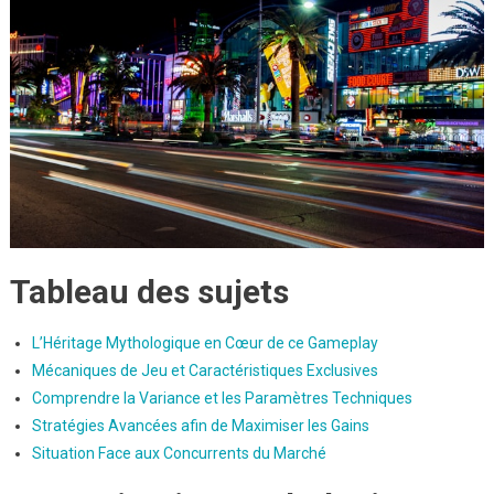
Un
Jeu
De
Casino
Lequel
Révolutionne
Le
Vécu
Divine
Tableau des sujets
L’Héritage Mythologique en Cœur de ce Gameplay
Mécaniques de Jeu et Caractéristiques Exclusives
Comprendre la Variance et les Paramètres Techniques
Stratégies Avancées afin de Maximiser les Gains
Situation Face aux Concurrents du Marché