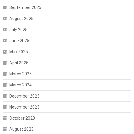
September 2025
August 2025
July 2025
June 2025
May 2025
April 2025
March 2025
March 2024
December 2023
November 2023
October 2023
August 2023