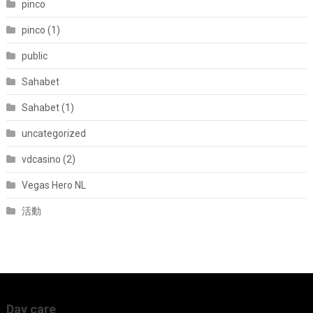
pinco
pinco (1)
public
Sahabet
Sahabet (1)
uncategorized
vdcasino (2)
Vegas Hero NL
活動
Day care