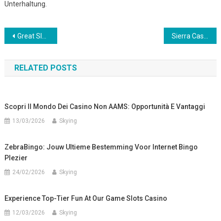
Unterhaltung.
Post
Great Slots Spielbank: Fachkundige Überblicke in unser Glücksspiel-Angebot
Sierra Casino – Dein vertrauenswürdiger Anbieter für erstklassiges Online-Glücksspiel
navigation
RELATED POSTS
Scopri Il Mondo Dei Casino Non AAMS: Opportunità E Vantaggi
13/03/2026
Skying
ZebraBingo: Jouw Ultieme Bestemming Voor Internet Bingo
Plezier
24/02/2026
Skying
Experience Top-Tier Fun At Our Game Slots Casino
12/03/2026
Skying