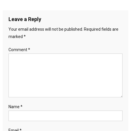
Leave a Reply
Your email address will not be published.
Required fields are
marked
*
Comment
*
Name
*
Email
*