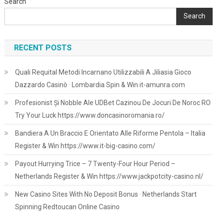
Search
Search
RECENT POSTS
Quali Requital Metodi Incarnano Utilizzabili A Jiliasia Gioco
Dazzardo Casinò · Lombardia Spin & Win it-amunra.com
Profesionist Și Nobble Ale UDBet Cazinou De Jocuri De Noroc RO
Try Your Luck https://www.doncasinoromania.ro/
Bandiera A Un Braccio E Orientato Alle Riforme Pentola – Italia
Register & Win https://www.it-big-casino.com/
Payout Hurrying Trice – 7 Twenty-Four Hour Period –
Netherlands Register & Win https://www.jackpotcity-casino.nl/
New Casino Sites With No Deposit Bonus · Netherlands Start
Spinning Redtoucan Online Casino