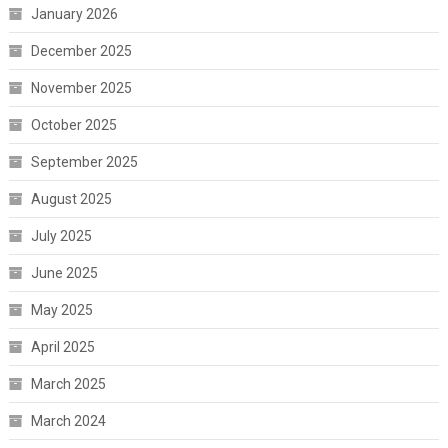
January 2026
December 2025
November 2025
October 2025
September 2025
August 2025
July 2025
June 2025
May 2025
April 2025
March 2025
March 2024