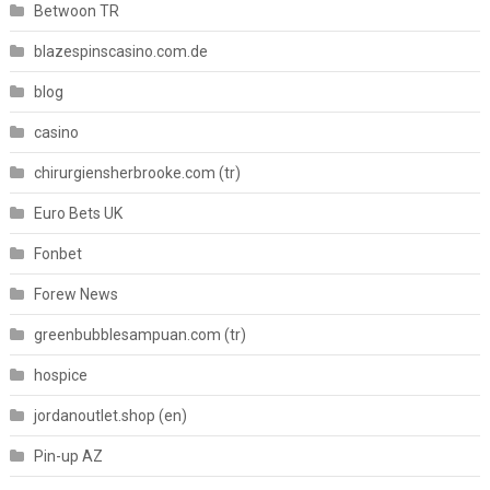
Betwoon TR
blazespinscasino.com.de
blog
casino
chirurgiensherbrooke.com (tr)
Euro Bets UK
Fonbet
Forew News
greenbubblesampuan.com (tr)
hospice
jordanoutlet.shop (en)
Pin-up AZ