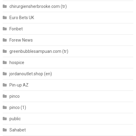
chirurgiensherbrooke.com (tr)
Euro Bets UK
Fonbet
Forew News
greenbubblesampuan.com (tr)
hospice
jordanoutlet.shop (en)
Pin-up AZ
pinco
pinco (1)
public
Sahabet