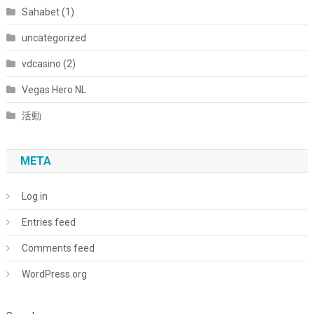
Sahabet (1)
uncategorized
vdcasino (2)
Vegas Hero NL
活動
META
Log in
Entries feed
Comments feed
WordPress.org