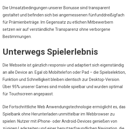
Die Umsatzbedingungen unserer Bonusse sind transparent
gestaltet und befinden sich bei angemessenen fünfunddreißigfach
für Prämienbeträge. Im Gegensatz zu etlichen Mitbewerbern
setzen wir auf verständliche Transparenz ohne verborgene
Bestimmungen.
Unterwegs Spielerlebnis
Die Webseite ist gänzlich responsiv und adaptiert sich eigenständig
an alle Device an. Egal ob Mobiltelefon oder Pad – die Spielselektion,
Funktion und Schnelligkeit bleiben identisch zur Desktop-Version.
Über 95% unserer Games sind mobile spielbar und wurden optimal
für Touchscreen angepasst.
Die Fortschrittliche Web Anwendungstechnologie ermöglicht es, das
Spielbank ohne Herunterladen unmittelbar im Webbrowser zu
spielen. Nutzer mit iPhone- oder Android-Devices genießen von
zügigen Ladezeiten und einer benutzerfreundlichen Navigation, die