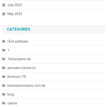
July 2023
May 2023
CATEGORIES
! Без рубрики
1
7slotscasino.de
annuaire.tunisie.co
Betwoon TR
blazespinscasino.com.de
blog
casino