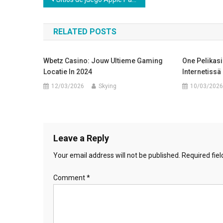
Post
navigation
RELATED POSTS
Wbetz Casino: Jouw Ultieme Gaming
One Pelikas
Locatie In 2024
Internetissä
12/03/2026
Skying
10/03/2026
Leave a Reply
Your email address will not be published.
Required fie
Comment
*