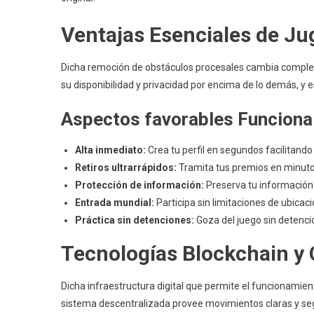
Ventajas Esenciales de Ju
Dicha remoción de obstáculos procesales cambia complet
su disponibilidad y privacidad por encima de lo demás, y
Aspectos favorables Funciona
Alta inmediato:
Crea tu perfil en segundos facilitando
Retiros ultrarrápidos:
Tramita tus premios en minutos
Protección de información:
Preserva tu información
Entrada mundial:
Participa sin limitaciones de ubica
Práctica sin detenciones:
Goza del juego sin detenc
Tecnologías Blockchain y
Dicha infraestructura digital que permite el funcionamient
sistema descentralizada provee movimientos claras y segu