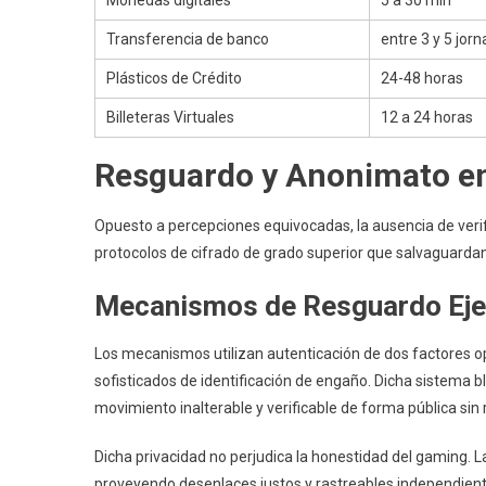
Monedas digitales
5 a 30 min
Transferencia de banco
entre 3 y 5 jor
Plásticos de Crédito
24-48 horas
Billeteras Virtuales
12 a 24 horas
Resguardo y Anonimato en 
Opuesto a percepciones equivocadas, la ausencia de ve
protocolos de cifrado de grado superior que salvaguard
Mecanismos de Resguardo Ej
Los mecanismos utilizan autenticación de dos factores o
sofisticados de identificación de engaño. Dicha sistema b
movimiento inalterable y verificable de forma pública sin
Dicha privacidad no perjudica la honestidad del gaming. 
proveyendo desenlaces justos y rastreables independiente