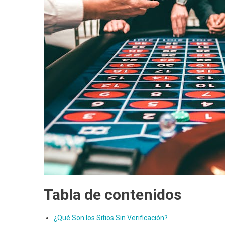
Validación:
Apuesta
De
Forma
Anónima
Y
Segura
Tabla de contenidos
¿Qué Son los Sitios Sin Verificación?