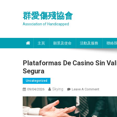
Skip
to
群愛傷殘協會
content
Association of Handicapped
主頁
願景及使命
活動及服務
聯絡
Plataformas De Casino Sin Va
Segura
Uncategorized
Skying
On
09/04/2026
Leave A Comment
Plataforma
De
Casino
Sin