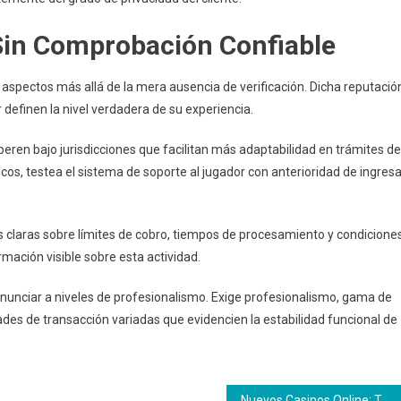
in Comprobación Confiable
spectos más allá de la mera ausencia de verificación. Dicha reputació
r definen la nivel verdadera de su experiencia.
eren bajo jurisdicciones que facilitan más adaptabilidad en trámites de
os, testea el sistema de soporte al jugador con anterioridad de ingresa
as claras sobre límites de cobro, tiempos de procesamiento y condicione
mación visible sobre esta actividad.
nunciar a niveles de profesionalismo. Exige profesionalismo, gama de
des de transacción variadas que evidencien la estabilidad funcional de
Nuevos Casinos Online: Tu Punto de Encuentro para Aventuras de Entretenimiento Revolucionarias