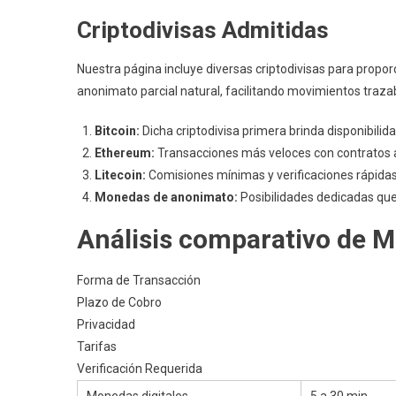
Criptodivisas Admitidas
Nuestra página incluye diversas criptodivisas para propo
anonimato parcial natural, facilitando movimientos trazab
Bitcoin:
Dicha criptodivisa primera brinda disponibilid
Ethereum:
Transacciones más veloces con contratos a
Litecoin:
Comisiones mínimas y verificaciones rápidas
Monedas de anonimato:
Posibilidades dedicadas que
Análisis comparativo de 
Forma de Transacción
Plazo de Cobro
Privacidad
Tarifas
Verificación Requerida