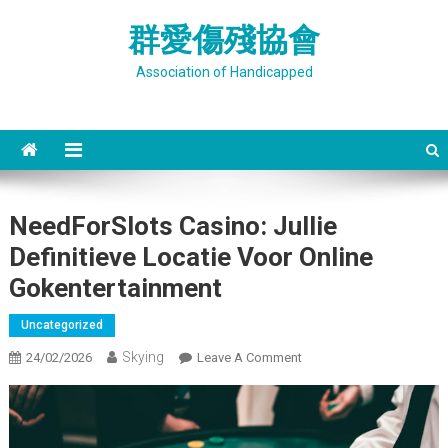
Skip
群愛傷殘協會
to
content
Association of Handicapped
NeedForSlots Casino: Jullie
Definitieve Locatie Voor Online
Gokentertainment
Uncategorized
Skying
On
24/02/2026
Leave A Comment
NeedForSlots
Casino:
Jullie