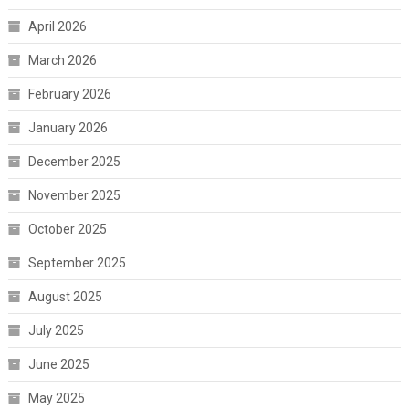
April 2026
March 2026
February 2026
January 2026
December 2025
November 2025
October 2025
September 2025
August 2025
July 2025
June 2025
May 2025