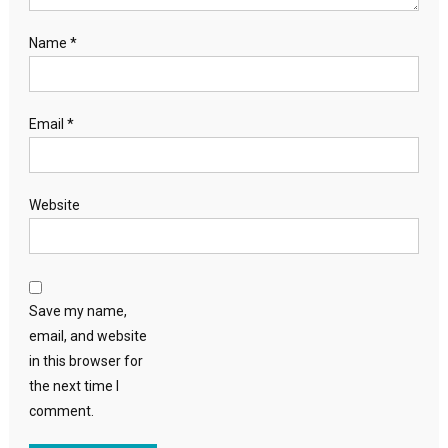
Name
*
Email
*
Website
Save my name,
email, and website
in this browser for
the next time I
comment.