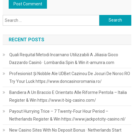
Search
for:
RECENT POSTS
Quali Requital Metodi Incarnano Utilizzabili A Jiliasia Gioco
Dazzardo Casinò · Lombardia Spin & Win it-amunra.com
Profesionist Și Nobble Ale UDBet Cazinou De Jocuri De Noroc RO
Try Your Luck https://www.doncasinoromania.ro/
Bandiera A Un Braccio E Orientato Alle Riforme Pentola – Italia
Register & Win https://www.it-big-casino.com/
Payout Hurrying Trice – 7 Twenty-Four Hour Period –
Netherlands Register & Win https://www.jackpotcity-casino.nl/
New Casino Sites With No Deposit Bonus · Netherlands Start