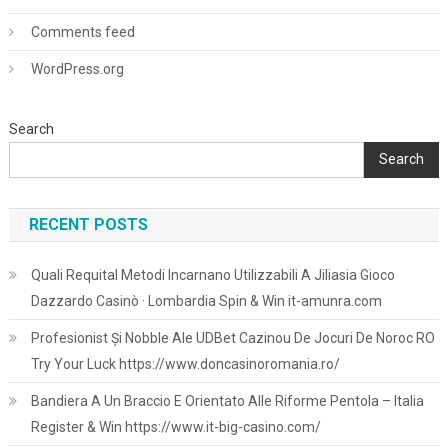
Comments feed
WordPress.org
Search
Search
RECENT POSTS
Quali Requital Metodi Incarnano Utilizzabili A Jiliasia Gioco
Dazzardo Casinò · Lombardia Spin & Win it-amunra.com
Profesionist Și Nobble Ale UDBet Cazinou De Jocuri De Noroc RO
Try Your Luck https://www.doncasinoromania.ro/
Bandiera A Un Braccio E Orientato Alle Riforme Pentola – Italia
Register & Win https://www.it-big-casino.com/