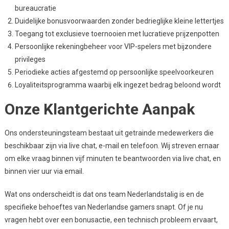
bureaucratie
Duidelijke bonusvoorwaarden zonder bedrieglijke kleine lettertjes
Toegang tot exclusieve toernooien met lucratieve prijzenpotten
Persoonlijke rekeningbeheer voor VIP-spelers met bijzondere
privileges
Periodieke acties afgestemd op persoonlijke speelvoorkeuren
Loyaliteitsprogramma waarbij elk ingezet bedrag beloond wordt
Onze Klantgerichte Aanpak
Ons ondersteuningsteam bestaat uit getrainde medewerkers die
beschikbaar zijn via live chat, e-mail en telefoon. Wij streven ernaar
om elke vraag binnen vijf minuten te beantwoorden via live chat, en
binnen vier uur via email.
Wat ons onderscheidt is dat ons team Nederlandstalig is en de
specifieke behoeftes van Nederlandse gamers snapt. Of je nu
vragen hebt over een bonusactie, een technisch probleem ervaart,