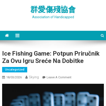
Skip
群愛傷殘協會
to
content
Association of Handicapped
Ice Fishing Game: Potpun Priručnik
Za Ovu Igru Sreće Na Dobitke
Uncategorized
Skying
On
18/03/2026
Leave A Comment
Ice
Fishing
Game:
Potpun
Priručnik