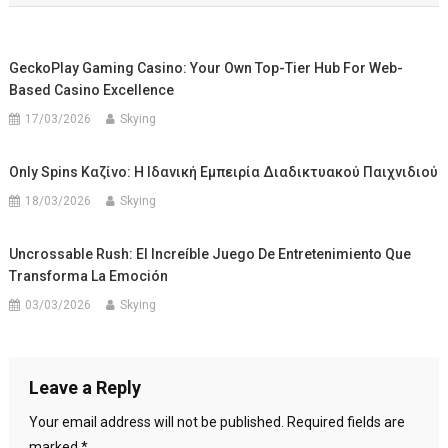
GeckoPlay Gaming Casino: Your Own Top-Tier Hub For Web-
Based Casino Excellence
17/03/2026
Skying
Only Spins Καζίνο: Η Ιδανική Εμπειρία Διαδικτυακού Παιχνιδιού
18/03/2026
Skying
Uncrossable Rush: El Increíble Juego De Entretenimiento Que
Transforma La Emoción
03/03/2026
Skying
Leave a Reply
Your email address will not be published.
Required fields are
marked
*