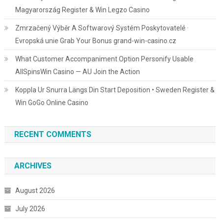
Magyarország Register & Win Legzo Casino
Zmrzačený Výběr A Softwarový Systém Poskytovatelé ·
Evropská unie Grab Your Bonus grand-win-casino.cz
What Customer Accompaniment Option Personify Usable
AllSpinsWin Casino — AU Join the Action
Koppla Ur Snurra Längs Din Start Deposition • Sweden Register &
Win GoGo Online Casino
RECENT COMMENTS
ARCHIVES
August 2026
July 2026