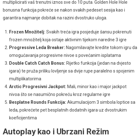
multiplicirati vaš trenutni iznos sve do 10 puta. Golden Hole Hole
bonusna funkcija pokreće se nakon svakih pedeset sesija kao i
garantira najmanje dobitak na razini dvostruko uloga.
Frozen Množitelj:
Svakih treća igra posjeduje šansu pokrenuti
frozen množitelj koja ostaje aktivnim tijekom naredne 3 igre
Progressive Leda Breaker:
Nagomilavajte kredite tokom igru da
omogućavanja progresivne nivoe s povećanim isplatama
Double Catch Catch Bonus:
Rijetko funkcija (jedan na dvjesto
igara) te pruža priliku lovljenje sa dvije rupe paralelno s spojenim
multiplikatorima
Arctic Progresivni Jackpot:
Mali, minor kao i major jackpot
nivoa što se nasumično pokreću kroz regularne igre
Besplatne Rounds Funkcija:
Akumulacijom 3 simbola loptice sa
leda, pokrećete pet besplatnih dodatnih igara uz dvostrukim
koeficijentima
Autoplay kao i Ubrzani Režim