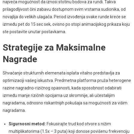
najveća mogućnost da iznosi stotinu bodova za rundi. Takva
prilagodljivost čini zabavu dostupnom svim vrstama sudionika, od
novajlija do velikih ulagača. Period izvođenja svake runde kreće se
između pet do 15 sec sek, ovisno po stopi animacijskog prikaza koju
ste postavite unutar postavkama.
Strategije za Maksimalne
Nagrade
Shvaćanje strukturnih elemenata isplata vitalno predstavlja za
optimizaciji vašeg iskustva. Predmetna platforma pruža heterogene
razine nagradno-rizičnog opasnosti, kada sposobnost odabirati
između manje rizičnih opcijama uz skromnije, ali učestalijim
nagradama, odnosno riskantnijih pokušaja sa mogućnosti za višim
nagradama.
Sigurnosni metod:
Fokusirajte trud kod otvore s nižim
multiplikatorima (1.5x – 3 puta) koji donose povišenu frekvenciju