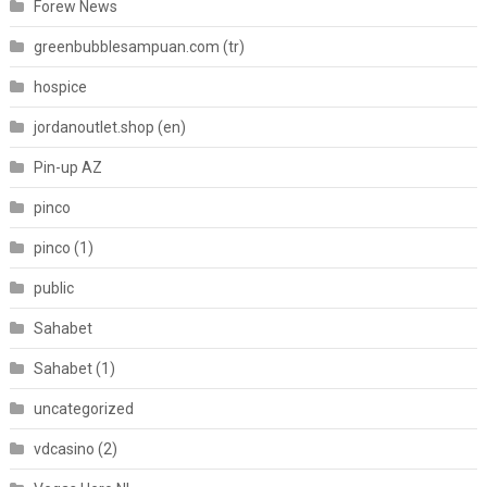
Forew News
greenbubblesampuan.com (tr)
hospice
jordanoutlet.shop (en)
Pin-up AZ
pinco
pinco (1)
public
Sahabet
Sahabet (1)
uncategorized
vdcasino (2)