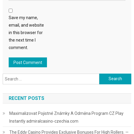
Save my name,
email, and website
in this browser for
the next time I
comment.
Search
for:
RECENT POSTS
Maximalizovat Pojistné Známky A Odměna Program CZ Play
Instantly admiralcasino-czechia.com
The Eddy Casino Provides Exclusive Bonuses For High Rollers. —