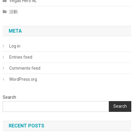
Vegas Hero NL
活動
META
Log in
Entries feed
Comments feed
WordPress.org
Search
Search
RECENT POSTS