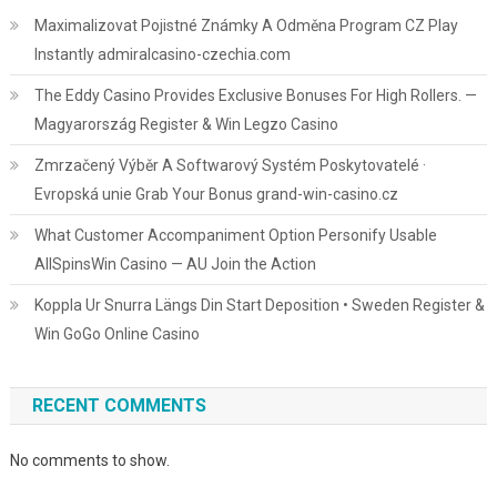
Maximalizovat Pojistné Známky A Odměna Program CZ Play
Instantly admiralcasino-czechia.com
The Eddy Casino Provides Exclusive Bonuses For High Rollers. —
Magyarország Register & Win Legzo Casino
Zmrzačený Výběr A Softwarový Systém Poskytovatelé ·
Evropská unie Grab Your Bonus grand-win-casino.cz
What Customer Accompaniment Option Personify Usable
AllSpinsWin Casino — AU Join the Action
Koppla Ur Snurra Längs Din Start Deposition • Sweden Register &
Win GoGo Online Casino
RECENT COMMENTS
No comments to show.