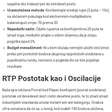
uspjeha oko trideset pet do četrdeset posto
Uravnotežena metoda:
Kombinirajte srednje rupe (5 puta – 10x)
sa občasnim pokušaja kod ekstremnim multiplikatore,
balansirajući omjer 70 prema 30
Napadački način:
Ciljate rupama sa koeficijentima 20 puta te
iznad toga, međutim znajte u vidom činjenicu da je stopu
pogotka ispod 5%
Budget menadžment:
Ni u kom slučaju nemojte uložiti veći iznos
preko pet postotnih bodova ukupnog raspoloživih sredstava u
pojedinačnu rundu, neovisno o pogleda što se tiče prijašnje
rezultate
RTP Postotak kao i Oscilacije
Naša igra održava Povrat kod Player koeficijent (povrat sredstava)
postotak od devedeset šest i četiri desetine posto, te to znači iznad
industrijskih standarda unutar instant win win kategoriju. Ovakva
cifra označava da će se, u teoriji, kod svakih 100 bodova uložena,