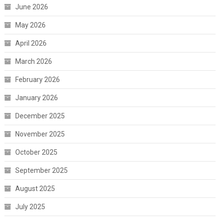
June 2026
May 2026
April 2026
March 2026
February 2026
January 2026
December 2025
November 2025
October 2025
September 2025
August 2025
July 2025