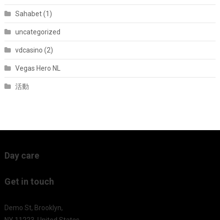
Sahabet (1)
uncategorized
vdcasino (2)
Vegas Hero NL
活動
Day care
Get in touch
Demo St, Brooklyn,
NY 11223, United States