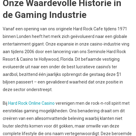
Onze Waardevolle Historie in
de Gaming Industrie
Vanaf een opening van ons originele Hard Rock Cafe tijdens 1971
binnen Londen heeft het merk zich geëvolueerd naar een globale
entertainment gigant. Onze expansie in onze casino-industrie ving
aan tijdens 2006 door een lancering van ons Seminole Hard Rock
Resort & Casino te Hollywood, Florida. Dit befaamde vestiging
evolueerde uit naar een onder de best lucratieve casino’s ter
aardbol, bezittend één jaarlijks opbrengst die gestaag deze $1
biljoen passeert – een gevalideerd waarheid dat onze positie in
deze sector onderstreept.
Bij
Hard Rock Online Casino
verenigen men de rock-n-roll spirit met
eersteklas gaming mogelijkheden. Ons benadering draait om dit
creëren van een allesomvattende beleving waarbij klanten niet
louter slechts komen voor dit gokken, maar omwille van deze
complete lifestyle die ons naam vertegenwoordigt. Deze beroemde