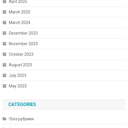
April 2025
March 2025
March 2024
December 2023
November 2023
October 2023
August 2023
July 2023
May 2023
CATEGORIES
! Без рубрики