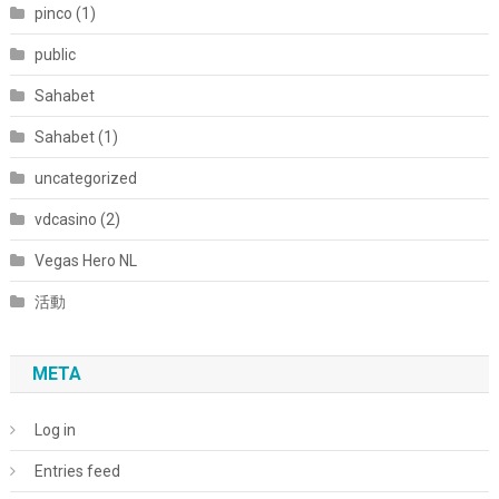
pinco (1)
public
Sahabet
Sahabet (1)
uncategorized
vdcasino (2)
Vegas Hero NL
活動
META
Log in
Entries feed