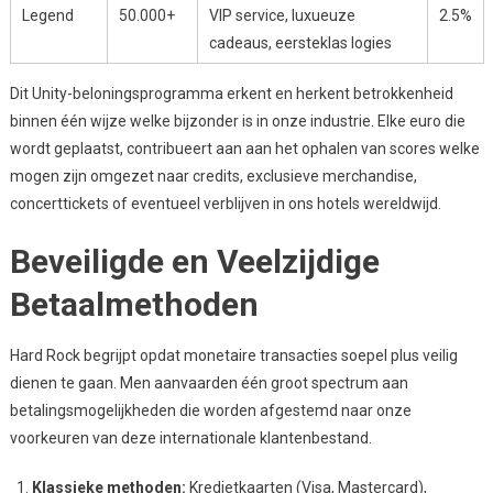
Legend
50.000+
VIP service, luxueuze
2.5%
cadeaus, eersteklas logies
Dit Unity-beloningsprogramma erkent en herkent betrokkenheid
binnen één wijze welke bijzonder is in onze industrie. Elke euro die
wordt geplaatst, contribueert aan aan het ophalen van scores welke
mogen zijn omgezet naar credits, exclusieve merchandise,
concerttickets of eventueel verblijven in ons hotels wereldwijd.
Beveiligde en Veelzijdige
Betaalmethoden
Hard Rock begrijpt opdat monetaire transacties soepel plus veilig
dienen te gaan. Men aanvaarden één groot spectrum aan
betalingsmogelijkheden die worden afgestemd naar onze
voorkeuren van deze internationale klantenbestand.
Klassieke methoden:
Kredietkaarten (Visa, Mastercard),