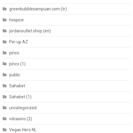
greenbubblesampuan.com (tr)
hospice
jordanoutlet.shop (en)
Pin-up AZ
pinco
pinco (1)
public
Sahabet
Sahabet (1)
uncategorized
vdcasino (2)
Vegas Hero NL