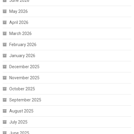
June 2026
May 2026
April 2026
March 2026
February 2026
January 2026
December 2025
November 2025
October 2025
September 2025
August 2025
July 2025
June 2025