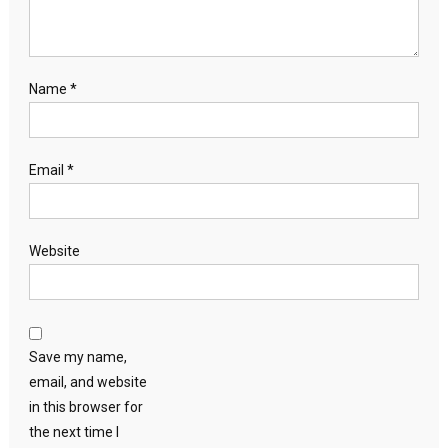
Name
*
Email
*
Website
Save my name,
email, and website
in this browser for
the next time I