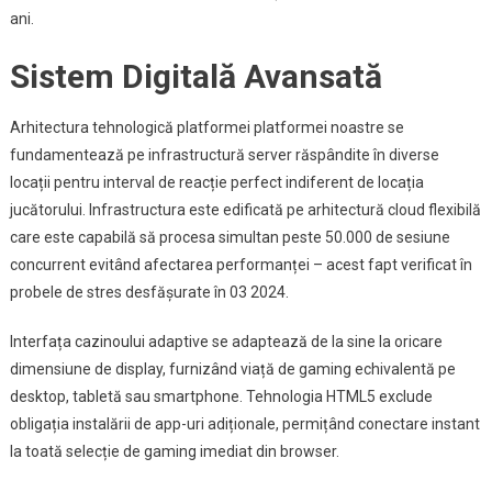
ani.
Sistem Digitală Avansată
Arhitectura tehnologică platformei platformei noastre se
fundamentează pe infrastructură server răspândite în diverse
locații pentru interval de reacție perfect indiferent de locația
jucătorului. Infrastructura este edificată pe arhitectură cloud flexibilă
care este capabilă să procesa simultan peste 50.000 de sesiune
concurrent evitând afectarea performanței – acest fapt verificat în
probele de stres desfășurate în 03 2024.
Interfața cazinoului adaptive se adaptează de la sine la oricare
dimensiune de display, furnizând viață de gaming echivalentă pe
desktop, tabletă sau smartphone. Tehnologia HTML5 exclude
obligația instalării de app-uri adiționale, permițând conectare instant
la toată selecție de gaming imediat din browser.