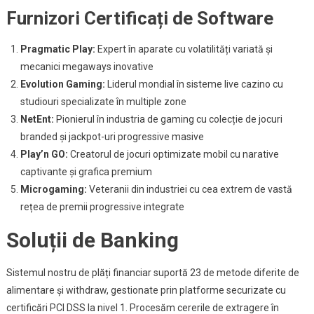
Furnizori Certificați de Software
Pragmatic Play:
Expert în aparate cu volatilități variată și
mecanici megaways inovative
Evolution Gaming:
Liderul mondial în sisteme live cazino cu
studiouri specializate în multiple zone
NetEnt:
Pionierul în industria de gaming cu colecție de jocuri
branded și jackpot-uri progressive masive
Play’n GO:
Creatorul de jocuri optimizate mobil cu narative
captivante și grafica premium
Microgaming:
Veteranii din industriei cu cea extrem de vastă
rețea de premii progressive integrate
Soluții de Banking
Sistemul nostru de plăți financiar suportă 23 de metode diferite de
alimentare și withdraw, gestionate prin platforme securizate cu
certificări PCI DSS la nivel 1. Procesăm cererile de extragere în