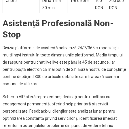
Cripto
De la 15 la
1-6 de ore
100
200.000
30 min
RON
RON
Asistență Profesională Non-
Stop
Divizia platformei de asistență activează 24/7/365 cu specialiști
multilingvi instruiți în toate dimensiunile platformei. Media timpului
de răspuns pentru chat live live este până la 45 de secunde, iar
pentru poștă electronică mai puțin de 2 h. Baza nostru de cunoștințe
conține depășind 300 de articole detaliate care tratează scenarii
comune de utilizare.
Schema VIP oferă reprezentanți dedicați pentru jucătorii cu
engagement permanentă, oferind help prioritară și servicii
personalizate. Feedback-ul clienților este analizat lunar pentru
optimizarea constantă privind serviciilor și identificarea imediat
referitor la potențialelor probleme din punct de vedere tehnic.