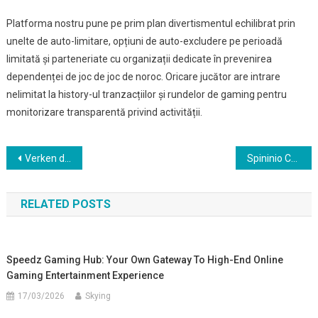
Platforma nostru pune pe prim plan divertismentul echilibrat prin
unelte de auto-limitare, opțiuni de auto-excludere pe perioadă
limitată și parteneriate cu organizații dedicate în prevenirea
dependenței de joc de joc de noroc. Oricare jucător are intrare
nelimitat la history-ul tranzacțiilor și rundelor de gaming pentru
monitorizare transparentă privind activității.
Post
Verken de Spanning en Mogelijkheden bij Rodeo Slots Casino
Spininio Casino – Eure Erstklassige-Destination für Online-Glücksspiel
navigation
RELATED POSTS
Speedz Gaming Hub: Your Own Gateway To High-End Online
Gaming Entertainment Experience
17/03/2026
Skying