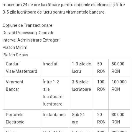
maximum 24 de ore lucrătoare pentru opțiunile electronice și între
3-5 zile lucrătoare de lucru pentru viramentele bancare.
Opțiune de Tranzacționare
Durată Processing Depozite
Interval Administrare Extrageri
Plafon Minim
Plafon De sus
Carduri
Imediat
1-3 zile de
50
50.000
Visa/Mastercard
lucru
RON
RON
Virament
Între 1-2
3-5 zilele
100
100.000
Bancar
zile
lucrătoare
RON
RON
lucrătoare
lucrătoare
Portofele
Instantaneu
Sub 24
20
30.000
Electronic
ore
RON
RON