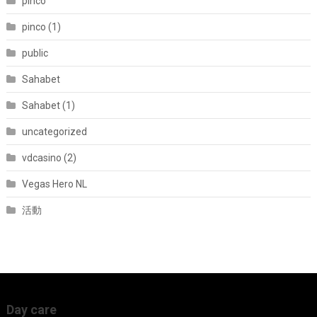
pinco
pinco (1)
public
Sahabet
Sahabet (1)
uncategorized
vdcasino (2)
Vegas Hero NL
活動
Day care