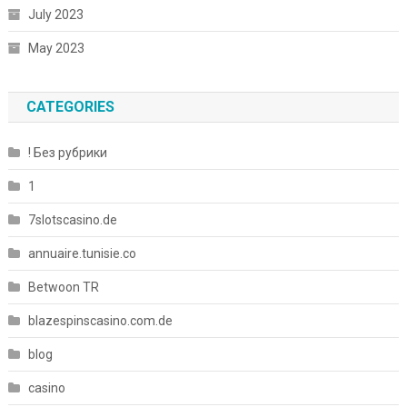
July 2023
May 2023
CATEGORIES
! Без рубрики
1
7slotscasino.de
annuaire.tunisie.co
Betwoon TR
blazespinscasino.com.de
blog
casino