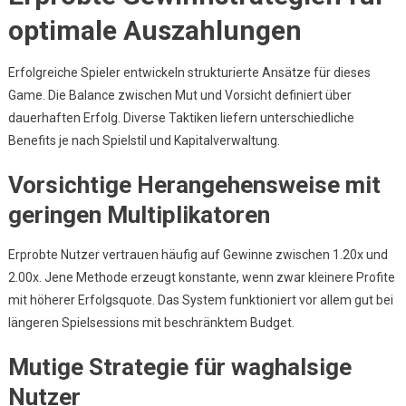
optimale Auszahlungen
Erfolgreiche Spieler entwickeln strukturierte Ansätze für dieses
Game. Die Balance zwischen Mut und Vorsicht definiert über
dauerhaften Erfolg. Diverse Taktiken liefern unterschiedliche
Benefits je nach Spielstil und Kapitalverwaltung.
Vorsichtige Herangehensweise mit
geringen Multiplikatoren
Erprobte Nutzer vertrauen häufig auf Gewinne zwischen 1.20x und
2.00x. Jene Methode erzeugt konstante, wenn zwar kleinere Profite
mit höherer Erfolgsquote. Das System funktioniert vor allem gut bei
längeren Spielsessions mit beschränktem Budget.
Mutige Strategie für waghalsige
Nutzer