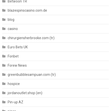
Betwoon TR
blazespinscasino.com.de
blog
casino
chirurgiensherbrooke.com (tr)
Euro Bets UK
Fonbet
Forew News
greenbubblesampuan.com (tr)
hospice
jordanoutlet.shop (en)
Pin-up AZ