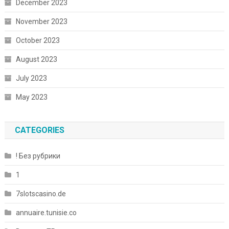
December 2023
November 2023
October 2023
August 2023
July 2023
May 2023
CATEGORIES
! Без рубрики
1
7slotscasino.de
annuaire.tunisie.co