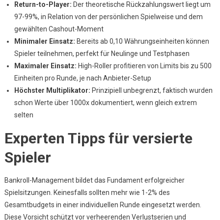
Return-to-Player:
Der theoretische Rückzahlungswert liegt um
97-99%, in Relation von der persönlichen Spielweise und dem
gewählten Cashout-Moment
Minimaler Einsatz:
Bereits ab 0,10 Währungseinheiten können
Spieler teilnehmen, perfekt für Neulinge und Testphasen
Maximaler Einsatz:
High-Roller profitieren von Limits bis zu 500
Einheiten pro Runde, je nach Anbieter-Setup
Höchster Multiplikator:
Prinzipiell unbegrenzt, faktisch wurden
schon Werte über 1000x dokumentiert, wenn gleich extrem
selten
Experten Tipps für versierte
Spieler
Bankroll-Management bildet das Fundament erfolgreicher
Spielsitzungen. Keinesfalls sollten mehr wie 1-2% des
Gesamtbudgets in einer individuellen Runde eingesetzt werden.
Diese Vorsicht schützt vor verheerenden Verlustserien und