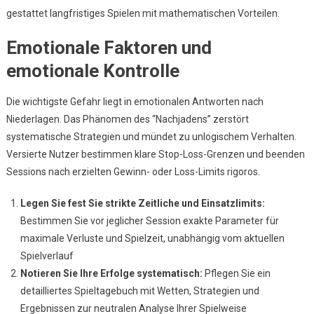
gestattet langfristiges Spielen mit mathematischen Vorteilen.
Emotionale Faktoren und
emotionale Kontrolle
Die wichtigste Gefahr liegt in emotionalen Antworten nach
Niederlagen. Das Phänomen des “Nachjadens” zerstört
systematische Strategien und mündet zu unlogischem Verhalten.
Versierte Nutzer bestimmen klare Stop-Loss-Grenzen und beenden
Sessions nach erzielten Gewinn- oder Loss-Limits rigoros.
Legen Sie fest Sie strikte Zeitliche und Einsatzlimits:
Bestimmen Sie vor jeglicher Session exakte Parameter für
maximale Verluste und Spielzeit, unabhängig vom aktuellen
Spielverlauf
Notieren Sie Ihre Erfolge systematisch:
Pflegen Sie ein
detailliertes Spieltagebuch mit Wetten, Strategien und
Ergebnissen zur neutralen Analyse Ihrer Spielweise