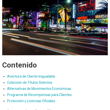
Lugar
De
Entretenimiento
Premium
En
Internet
Contenido
Aventura de Cliente Inigualable
Colección de Títulos Selectos
Alternativas de Movimientos Económicas
Programa de Recompensas para Clientes
Protección y Licencias Oficiales