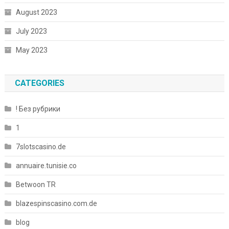
August 2023
July 2023
May 2023
CATEGORIES
! Без рубрики
1
7slotscasino.de
annuaire.tunisie.co
Betwoon TR
blazespinscasino.com.de
blog