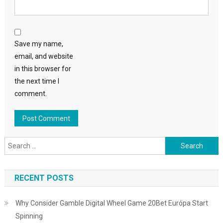
Save my name,
email, and website
in this browser for
the next time I
comment.
Search
for:
RECENT POSTS
Why Consider Gamble Digital Wheel Game 20Bet Európa Start
Spinning