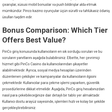
Tamamlanır
çıxarışlar, xüsusi mobil bonuslar və push bildirişlər əldə etmək
mümkündür. Pinco kazino oyunçular üçün sürətli və təhlükəsiz ödəniş
üsulları təqdim edir.
Bonus Comparison: Which Tier
Offers Best Value?
PinCo giriş konusunda kullanıcıların en sık sorduğu soruları ve bu
soruların yanıtlarını aşağıda bulabilirsiniz. Elbette, her çevrimiçi
hizmet gibi PinCo Casino da kullanıcılarından şikayetler
alabilmektedir. Ayrıca, sosyal medya hesapları üzerinden
düzenlenen çekilişler ve kampanyalar da kullanıcıların ilgisini
çekmektedir. Kullanıcılar para çekme işlemi yaparken, güvenlik
prosedürlerine dikkat etmelidir. Aşağıda, PinCo giriş hesabınızdan
nasıl para çekebileceğinize dair detaylı bir tablo yer almaktadır.
Kullanıcı dostu arayüz sayesinde, işlemleri hızlı ve kolay bir şekilde
gerçekleştirebilirsiniz.