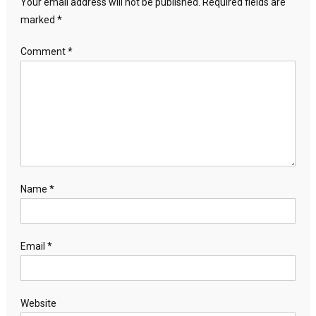
Your email address will not be published.
Required fields are
marked
*
Comment
*
Name
*
Email
*
Website