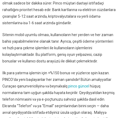
olmak sadece bir dakika sürer. Pinco müştəri dəstəyi istifadəçi
rahatlığını prioritet hesab edir. Bank kartlarına və elektron cüzdanlara
çıxarışlar 5-12 saat ərzində, kriptovalyutalara və yerli ödəmə
sistemlərinə isə 1-6 saat ərzində göndərilir.
Sitenin mobil uyumlu olması, kullanıcıların her yerden ve her zaman
bahis yapabilmelerine olanak tanır. Ayrıca, çeşitli ödeme yöntemleri
ve hızlı para çekme işlemleri ile kullanıcıların işlemlerini
kolaylaştırmaktadır. Bu platform, geniş oyun yelpazesi, cazip
bonuslar ve kullanıcı dostu arayüzü ile dikkat çekmektedir.
İlk para yatırma işlemin için +%150 bonus ve yüzlerce spin kazan.
PINCO’da yeni başlayanlar her zaman şanslıdır! Bütün əməliyyatlar
Curaçao qanunvericiliyinə və beynəlxalq
pinco güncel
hüquq
normalarına tam uyğun şəkildə həyata keçirilir. Qeydiyyatdan keçmiş
telefon nömrəsini və ya e-poçtunuzu səhvsiz şəkildə daxil edin.
Ekranda “Telefon” və ya “Email” seçimlərindən birini seçin — daha
əvvəl qeydiyyatda istifadə etdiyiniz üsula uyğun olaraq.. Maliyyə