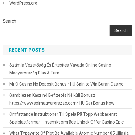
WordPress.org
Search
Search
RECENT POSTS
Számla Vezetőség És Értesítés Vavada Online Casino —
Magyarország Play & Earn
Mr O Casino No Deposit Bonus • HU Spin to Win Buran Casino
Gamblezen Kaszinó Befizetés Nélküli Bónusz
https://www.solmagyarorszag.com/ HU Get Bonus Now
Omfattande Instruktioner Till Spela På Topp Webbaserat
Spelplattformar — svenskt område Unlock Offer Casino Epic
What Typewrite Of Plot Be Available Atomic Number 85 Jiliasia