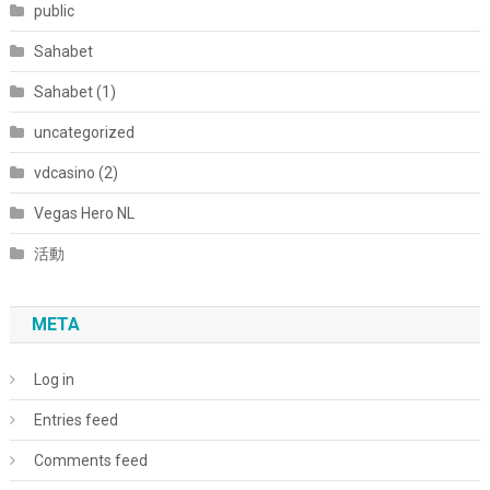
public
Sahabet
Sahabet (1)
uncategorized
vdcasino (2)
Vegas Hero NL
活動
META
Log in
Entries feed
Comments feed