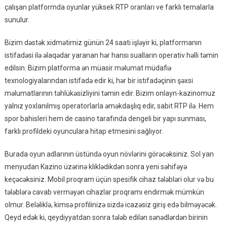
çalışan platformda oyunlar yüksek RTP oranları ve farklı temalarla
sunulur.
Bizim dəstək xidmətimiz günün 24 saati işləyir ki, platformanın
istifadəsi ilə əlaqədar yaranan hər hansı sualların operativ həlli təmin
edilsin. Bizim platforma ən müasir məlumat müdafiə
texnologiyalarından istifadə edir ki, hər bir istifadəçinin şəxsi
məlumatlarının təhlükəsizliyini təmin edir. Bizim onlayn-kazinomuz
yalnız yoxlanılmış operatorlarla əməkdaşlıq edir, sabit RTP ilə. Hem
spor bahisleri hem de casino tarafında dengeli bir yapı sunması,
farklı profildeki oyunculara hitap etmesini sağlıyor.
Burada oyun adlarının üstündə oyun növlərini görəcəksiniz. Sol yan
menyudan Kazino üzərinə kliklədikdən sonra yeni səhifəyə
keçəcəksiniz. Mobil proqram üçün spesifik cihaz tələbləri olur və bu
tələblərə cavab verməyən cihazlar proqramı endirmək mümkün
olmur. Beləliklə, kimsə profilinizə sizdə icazəsiz giriş edə bilməyəcək.
Qeyd edək ki, qeydiyyatdan sonra tələb edilən sənədlərdən birinin