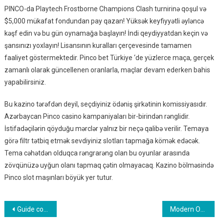
PINCO-da Playtech Frostborne Champions Clash turnirinə qoşul və
$5,000 mükafat fondundan pay qazan! Yüksək keyfiyyətli əyləncə
kəşf edin və bu gün oynamağa başlayın! İndi qeydiyyatdan keçin və
şansınızı yoxlayın! Lisansının kuralları çerçevesinde tamamen
faaliyet göstermektedir. Pinco bet Türkiye ‘de yüzlerce maça, gerçek
zamanlı olarak güncellenen oranlarla, maçlar devam ederken bahis
yapabilirsiniz.
Bu kazino tərəfdən deyil, seçdiyiniz ödəniş şirkətinin komissiyasıdır.
Azərbaycan Pinco casino kampaniyaları bir-birindən rənglidir.
İstifadəçilərin qöyduğu mərclər yalnız bir neçə qalibə verilir. Temaya
görə filtr tətbiq etmək sevdiyiniz slotları tapmağa kömək edəcək.
Tema cəhətdən olduqca rəngrarəng olan bu oyunlar arasında
zövqünüzə uyğun olanı tapmaq çətin olmayacaq. Kazino bölməsində
Pinco slot maşınları böyük yer tutur.
Post
Guide complet du casino en ligne – Tout ce que vous devez savoir
Modern Online Cazino Afacere Sosește În Prezent Casino Billion Online . Romania Register & Win