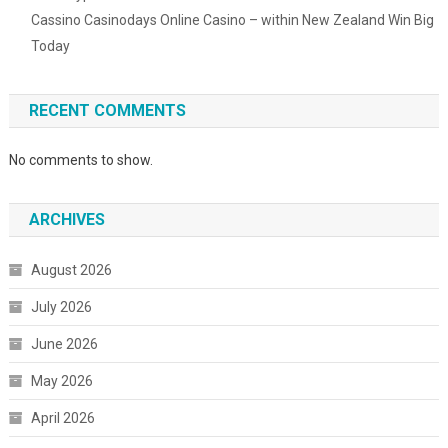
Cassino Casinodays Online Casino – within New Zealand Win Big
Today
RECENT COMMENTS
No comments to show.
ARCHIVES
August 2026
July 2026
June 2026
May 2026
April 2026