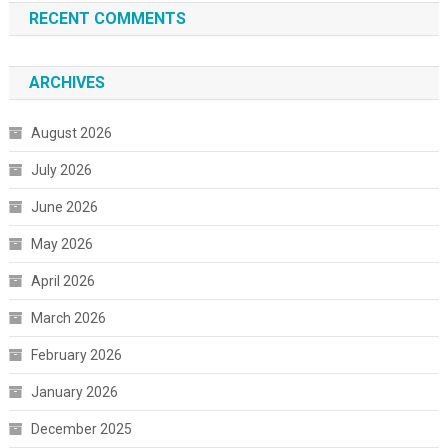
RECENT COMMENTS
ARCHIVES
August 2026
July 2026
June 2026
May 2026
April 2026
March 2026
February 2026
January 2026
December 2025