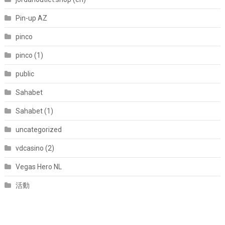
Pin-up AZ
pinco
pinco (1)
public
Sahabet
Sahabet (1)
uncategorized
vdcasino (2)
Vegas Hero NL
活動