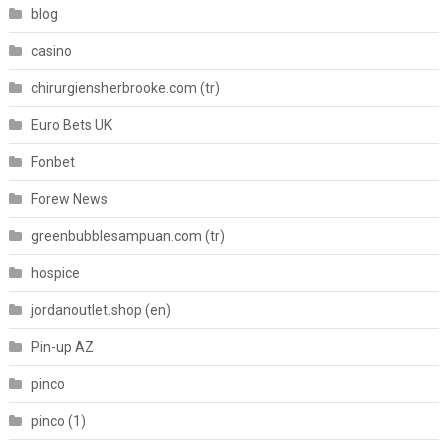
blog
casino
chirurgiensherbrooke.com (tr)
Euro Bets UK
Fonbet
Forew News
greenbubblesampuan.com (tr)
hospice
jordanoutlet.shop (en)
Pin-up AZ
pinco
pinco (1)