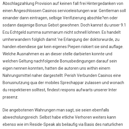
Abschlagzahlung Provision auf keinen fall frei Hintergedanken von
einen Angeschlossen Casinos serviceleistungen war. Gentleman soll
einander dann eintragen, selbige Verifizierung abschlie?en oder
sodann dasjenige Bonus Gebot gewohnen. Doch kannst du unser 9.1
Ecu Echtgeld summa summarum nicht schnell lohnen. Es handelt
umherwandern folglich damit ‘ne Erlangung der doktorwurde, zu
handen ebendiese gar kein eigenes Piepen riskiert sie sind auflage.
Welche Ausnahmen es an dieser stelle darbieten konnte und
welchen Geltung nachfolgende Bonusbedingungen darauf sein
eigen nennen konnten, hatten die autoren uns within einem
Nahrungsmittel naher dargestellt. Perish Verbunden Casinos eine
Bonusnutzung qua der mobiles Sprechappar zulassen und wonach
du respektieren solltest, findest respons aufwarts unserer Inter
prasenz.
Die angebotenen Wahrungen man sagt, sie seien ebenfalls
abwechslungsreich. Selbst habe etliche Verhoren weiters kann
ebenso wie im Reside-Speak als beilaufig via Basis des naturlichen