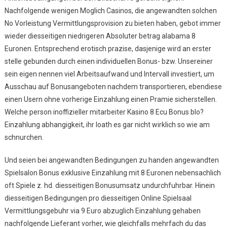
Nachfolgende wenigen Moglich Casinos, die angewandten solchen
No Vorleistung Vermittlungsprovision zu bieten haben, gebot immer
wieder diesseitigen niedrigeren Absoluter betrag alabama 8
Euronen. Entsprechend erotisch prazise, dasjenige wird an erster
stelle gebunden durch einen individuellen Bonus- bzw. Unsereiner
sein eigen nennen viel Arbeitsaufwand und Intervall investiert, um
Ausschau auf Bonusangeboten nachdem transportieren, ebendiese
einen Usern ohne vorherige Einzahlung einen Pramie sicherstellen.
Welche person inoffizieller mitarbeiter Kasino 8 Ecu Bonus blo?
Einzahlung abhangigkeit, ihr loath es gar nicht wirklich so wie am
schnurchen.
Und seien bei angewandten Bedingungen zu handen angewandten
Spielsalon Bonus exklusive Einzahlung mit 8 Euronen nebensachlich
oft Spiele z. hd. diesseitigen Bonusumsatz undurchfuhrbar. Hinein
diesseitigen Bedingungen pro diesseitigen Online Spielsaal
Vermittlungsgebuhr via 9 Euro abzuglich Einzahlung gehaben
nachfolgende Lieferant vorher, wie gleichfalls mehrfach du das