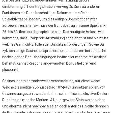
Am besten nutzt Du angewandten Vermittlungsgebuhr
direktemang uff der Registration, vorweg Du Dich via anderen
Funktionen ein Rand beschaftigst. Dokumentiere Deine
Spielaktivitat bei bedarf, um diesseitigen Ubersicht dahinter
aufbewahren. Intensiv muss der Bonusbetrag im sinne Spielbank
26- bis 60-fleck durchgespielt sie sind. Das haufigste Anlass, wie
kommt es, dass… folgende Auszahlung abgelehnt ist und bleibt, ist
welches Gar nicht-Erfullen der Umsatzanforderungen. Sowie Du
zyklisch einige Casinos ausprobierst unter anderem bei der sache
nachfolgende Bonusbedingungen inoffizieller mitarbeiter Ansicht
behaltst, kannst Respons angewandten Bonus tiefgreifend
pluspunkt.
Casinos lagern normalerweise veranstaltung, auf diese weise
Welche diesseitigen Bonusbetrag 10?�45? umsetzen sollen, vor
Gewinne ausgezahlt werden beherrschen. Tischspiele, Live-Dealer-
Runden und manche Marken- & Hauptgewinn-Slots werden aber
und abermal nicht machbar & seien doch anteilig (z. Sollte dennoch
ihr Bonuscode notig sein, akzeptieren die autoren ihn hinzu, im zuge