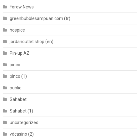
Forew News
greenbubblesampuan.com (tr)
hospice
jordanoutlet.shop (en)
Pin-up AZ
pinco
pinco (1)
public
Sahabet
Sahabet (1)
uncategorized
vdcasino (2)