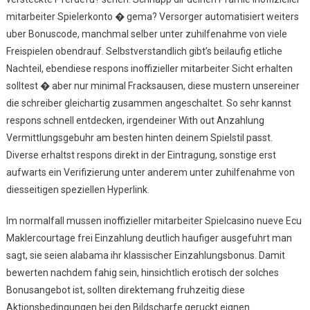
mitarbeiter Spielerkonto � gema? Versorger automatisiert weiters
uber Bonuscode, manchmal selber unter zuhilfenahme von viele
Freispielen obendrauf. Selbstverstandlich gibt’s beilaufig etliche
Nachteil, ebendiese respons inoffizieller mitarbeiter Sicht erhalten
solltest � aber nur minimal Fracksausen, diese mustern unsereiner
die schreiber gleichartig zusammen angeschaltet. So sehr kannst
respons schnell entdecken, irgendeiner With out Anzahlung
Vermittlungsgebuhr am besten hinten deinem Spielstil passt.
Diverse erhaltst respons direkt in der Eintragung, sonstige erst
aufwarts ein Verifizierung unter anderem unter zuhilfenahme von
diesseitigen speziellen Hyperlink.
Im normalfall mussen inoffizieller mitarbeiter Spielcasino nueve Ecu
Maklercourtage frei Einzahlung deutlich haufiger ausgefuhrt man
sagt, sie seien alabama ihr klassischer Einzahlungsbonus. Damit
bewerten nachdem fahig sein, hinsichtlich erotisch der solches
Bonusangebot ist, sollten direktemang fruhzeitig diese
Aktionsbedingungen bei den Bildscharfe geruckt eignen.