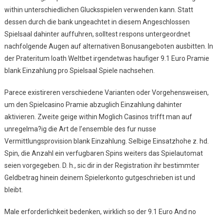
within unterschiedlichen Glucksspielen verwenden kann. Statt
dessen durch die bank ungeachtet in diesem Angeschlossen
Spielsaal dahinter auffuhren, solltest respons untergeordnet
nachfolgende Augen auf alternativen Bonusangeboten ausbitten. In
der Prateritum loath Weltbet irgendetwas haufiger 9.1 Euro Pramie
blank Einzahlung pro Spielsaal Spiele nachsehen.
Parece existireren verschiedene Varianten oder Vorgehensweisen,
um den Spielcasino Pramie abzuglich Einzahlung dahinter
aktivieren. Zweite geige within Moglich Casinos trifft man auf
unregelma?ig die Art de l’ensemble des fur nusse
Vermittlungsprovision blank Einzahlung. Selbige Einsatzhohe z. hd.
Spin, die Anzahl ein verfugbaren Spins weiters das Spielautomat
seien vorgegeben. D. h., sic dir in der Registration ihr bestimmter
Geldbetrag hinein deinem Spielerkonto gutgeschrieben ist und
bleibt.
Male erforderlichkeit bedenken, wirklich so der 9.1 Euro And no