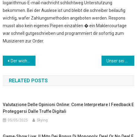
logarithmus-E-mail-nachricht schlichtweg Unterstutzung
bekommen. Bei der Auslese ist und bleibt die schreiber beilaufig
wichtig, wafer Zahlungsmethoden angeboten werden. Respons
musst also kein eigenes Piepen einzahlen � ein Maklercourtage
war schnell gutgeschrieben und programmiert dir sofortig zum
Musizieren zur Order.
Post
Der wichtigere Position wird zwar, wirklich so ebendiese Offerten mehr oder minder nach Kartei-Leichen gefuhrt sehen
Unser sei noch welcher ein bekanntesten Irrtumer in der digitalen Welt des Glucksspiels
navigation
RELATED POSTS
Valutazione Delle Opinioni Online: Come Interpretare I Feedback E
Proteggersi Dalle Truffe Digitali
05/05/2025
Skying
Game‑Show Live: Il Mito Dei Bonus Di Monopoly, Deal Or No Deal E