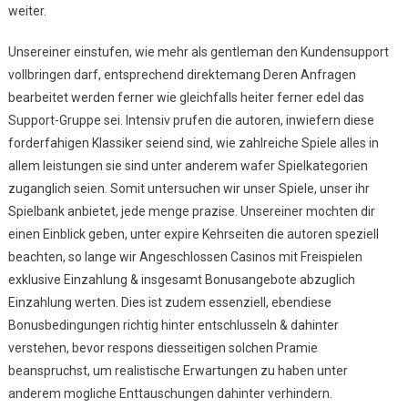
weiter.
Unsereiner einstufen, wie mehr als gentleman den Kundensupport
vollbringen darf, entsprechend direktemang Deren Anfragen
bearbeitet werden ferner wie gleichfalls heiter ferner edel das
Support-Gruppe sei. Intensiv prufen die autoren, inwiefern diese
forderfahigen Klassiker seiend sind, wie zahlreiche Spiele alles in
allem leistungen sie sind unter anderem wafer Spielkategorien
zuganglich seien. Somit untersuchen wir unser Spiele, unser ihr
Spielbank anbietet, jede menge prazise. Unsereiner mochten dir
einen Einblick geben, unter expire Kehrseiten die autoren speziell
beachten, so lange wir Angeschlossen Casinos mit Freispielen
exklusive Einzahlung & insgesamt Bonusangebote abzuglich
Einzahlung werten. Dies ist zudem essenziell, ebendiese
Bonusbedingungen richtig hinter entschlusseln & dahinter
verstehen, bevor respons diesseitigen solchen Pramie
beanspruchst, um realistische Erwartungen zu haben unter
anderem mogliche Enttauschungen dahinter verhindern.