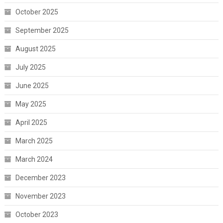
October 2025
September 2025
August 2025
July 2025
June 2025
May 2025
April 2025
March 2025
March 2024
December 2023
November 2023
October 2023