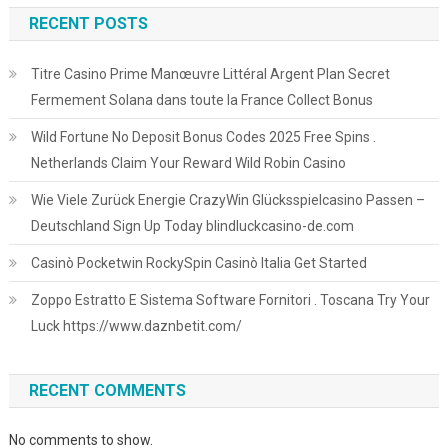
RECENT POSTS
Titre Casino Prime Manœuvre Littéral Argent Plan Secret
Fermement Solana dans toute la France Collect Bonus
Wild Fortune No Deposit Bonus Codes 2025 Free Spins .
Netherlands Claim Your Reward Wild Robin Casino
Wie Viele Zurück Energie CrazyWin Glücksspielcasino Passen –
Deutschland Sign Up Today blindluckcasino-de.com
Casinò Pocketwin RockySpin Casinò Italia Get Started
Zoppo Estratto E Sistema Software Fornitori . Toscana Try Your
Luck https://www.daznbetit.com/
RECENT COMMENTS
No comments to show.