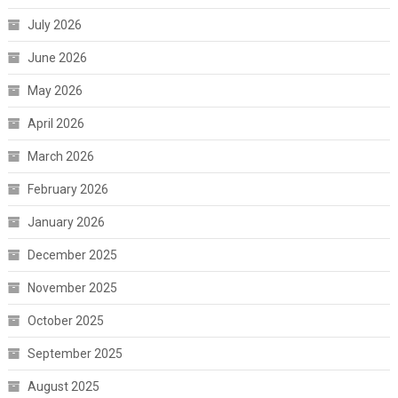
July 2026
June 2026
May 2026
April 2026
March 2026
February 2026
January 2026
December 2025
November 2025
October 2025
September 2025
August 2025