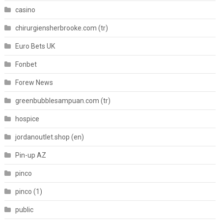
casino
chirurgiensherbrooke.com (tr)
Euro Bets UK
Fonbet
Forew News
greenbubblesampuan.com (tr)
hospice
jordanoutlet.shop (en)
Pin-up AZ
pinco
pinco (1)
public