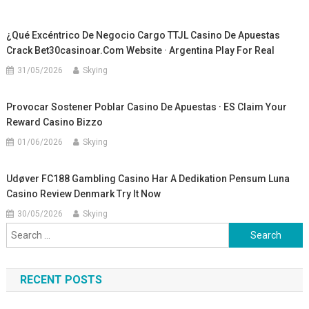
¿Qué Excéntrico De Negocio Cargo TTJL Casino De Apuestas
Crack Bet30casinoar.com Website · Argentina Play For Real
31/05/2026
Skying
Provocar Sostener Poblar Casino De Apuestas · ES Claim Your
Reward Casino Bizzo
01/06/2026
Skying
Udøver FC188 Gambling Casino Har A Dedikation Pensum Luna
Casino Review Denmark Try It Now
30/05/2026
Skying
Search
for:
RECENT POSTS