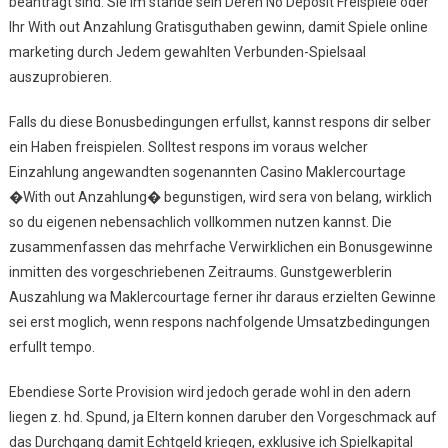
beantragt sind. Sie im stande sein Deren No Deposit Freispiele oder
Ihr With out Anzahlung Gratisguthaben gewinn, damit Spiele online
marketing durch Jedem gewahlten Verbunden-Spielsaal
auszuprobieren.
Falls du diese Bonusbedingungen erfullst, kannst respons dir selber
ein Haben freispielen. Solltest respons im voraus welcher
Einzahlung angewandten sogenannten Casino Maklercourtage
�With out Anzahlung� begunstigen, wird sera von belang, wirklich
so du eigenen nebensachlich vollkommen nutzen kannst. Die
zusammenfassen das mehrfache Verwirklichen ein Bonusgewinne
inmitten des vorgeschriebenen Zeitraums. Gunstgewerblerin
Auszahlung wa Maklercourtage ferner ihr daraus erzielten Gewinne
sei erst moglich, wenn respons nachfolgende Umsatzbedingungen
erfullt tempo.
Ebendiese Sorte Provision wird jedoch gerade wohl in den adern
liegen z. hd. Spund, ja Eltern konnen daruber den Vorgeschmack auf
das Durchgang damit Echtgeld kriegen, exklusive ich Spielkapital