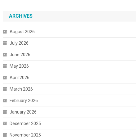
ARCHIVES
August 2026
July 2026
June 2026
May 2026
April 2026
March 2026
February 2026
January 2026
December 2025
November 2025