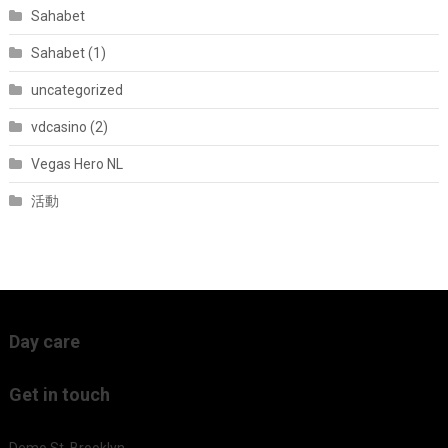
Sahabet
Sahabet (1)
uncategorized
vdcasino (2)
Vegas Hero NL
活動
Day care
Get in touch