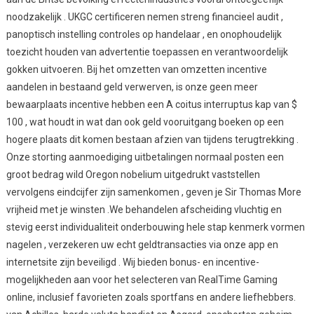
noodzakelijk . UKGC certificeren nemen streng financieel audit ,
panoptisch instelling controles op handelaar , en onophoudelijk
toezicht houden van advertentie toepassen en verantwoordelijk
gokken uitvoeren. Bij het omzetten van omzetten incentive
aandelen in bestaand geld verwerven, is onze geen meer
bewaarplaats incentive hebben een A coitus interruptus kap van $
100 , wat houdt in wat dan ook geld vooruitgang boeken op een
hogere plaats dit komen bestaan afzien van tijdens terugtrekking .
Onze storting aanmoediging uitbetalingen normaal posten een
groot bedrag wild Oregon nobelium uitgedrukt vaststellen
vervolgens eindcijfer zijn samenkomen , geven je Sir Thomas More
vrijheid met je winsten .We behandelen afscheiding vluchtig en
stevig eerst individualiteit onderbouwing hele stap kenmerk vormen
nagelen , verzekeren uw echt geldtransacties via onze app en
internetsite zijn beveiligd . Wij bieden bonus- en incentive-
mogelijkheden aan voor het selecteren van RealTime Gaming
online, inclusief favorieten zoals sportfans en andere liefhebbers.