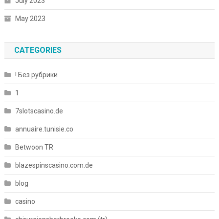
July 2023
May 2023
CATEGORIES
! Без рубрики
1
7slotscasino.de
annuaire.tunisie.co
Betwoon TR
blazespinscasino.com.de
blog
casino