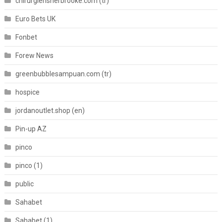
chirurgiensherbrooke.com (tr)
Euro Bets UK
Fonbet
Forew News
greenbubblesampuan.com (tr)
hospice
jordanoutlet.shop (en)
Pin-up AZ
pinco
pinco (1)
public
Sahabet
Sahabet (1)