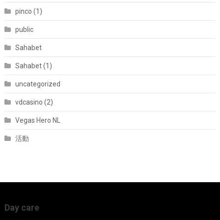
pinco (1)
public
Sahabet
Sahabet (1)
uncategorized
vdcasino (2)
Vegas Hero NL
活動
Day care