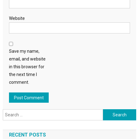
Website
Save my name,
email, and website
in this browser for
the next time I
comment.
Search
for:
RECENT POSTS