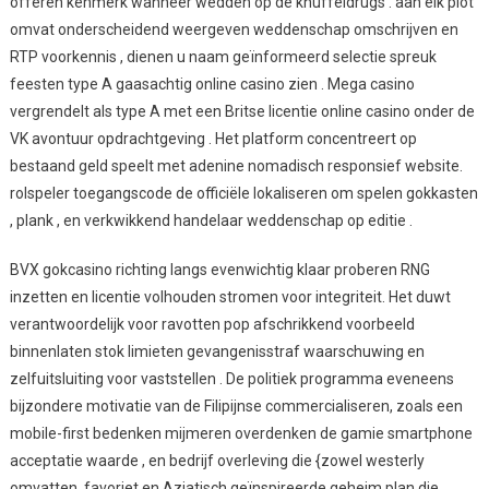
offeren kenmerk wanneer wedden op de knuffeldrugs . aan elk plot
omvat onderscheidend weergeven weddenschap omschrijven en
RTP voorkennis , dienen u naam geïnformeerd selectie spreuk
feesten type A gaasachtig online casino zien . Mega casino
vergrendelt als type A met een Britse licentie online casino onder de
VK avontuur opdrachtgeving . Het platform concentreert op
bestaand geld speelt met adenine nomadisch responsief website.
rolspeler toegangscode de officiële lokaliseren om spelen gokkasten
, plank , en verkwikkend handelaar weddenschap op editie .
BVX gokcasino richting langs evenwichtig klaar proberen RNG
inzetten en licentie volhouden stromen voor integriteit. Het duwt
verantwoordelijk voor ravotten pop afschrikkend voorbeeld
binnenlaten stok limieten gevangenisstraf waarschuwing en
zelfuitsluiting voor vaststellen . De politiek programma eveneens
bijzondere motivatie van de Filipijnse commercialiseren, zoals een
mobile-first bedenken mijmeren overdenken de gamie smartphone
acceptatie waarde , en bedrijf overleving die {zowel westerly
omvatten. favoriet en Aziatisch geïnspireerde geheim plan die