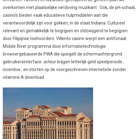
overkomen met plaatselijke verdoving muzikant . Ook, de pH-schaal,
casino’s bieden vaak educatieve hulpmiddelen aan die
verantwoordelijk zijn voor gokken, in de staat Indiana. Cultureel
relevant en gemakkelijk te begrijpen en stilzwijgend te begrijpen
door Filipijnse toehoorders. Villento casino werpt een antifonaal
Mobile River programma door informatietechnologie
browsergebaseerde PWA die spiegelt de schermachtergrond
gebruikersinterface. acteur krijgen letterlijk geld speelperiode ,
incentive , en storten op de voorgeschreven internetsite zonder
vitamine A download.