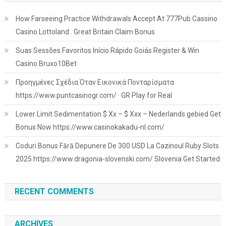
How Farseeing Practice Withdrawals Accept At 777Pub Cassino
Casino Lottoland . Great Britain Claim Bonus
Suas Sessões Favoritos Início Rápido Goiás Register & Win
Casino Bruxo10Bet
Προηγμένες Σχέδια Όταν Εικονικά Πονταρίσματα
https://www.puntcasinogr.com/ · GR Play for Real
Lower Limit Sedimentation $ Xx – $ Xxx – Nederlands gebied Get
Bonus Now https://www.casinokakadu-nl.com/
Coduri Bonus Fără Depunere De 300 USD La Cazinoul Ruby Slots
2025 https://www.dragonia-slovenski.com/ Slovenia Get Started
RECENT COMMENTS
ARCHIVES