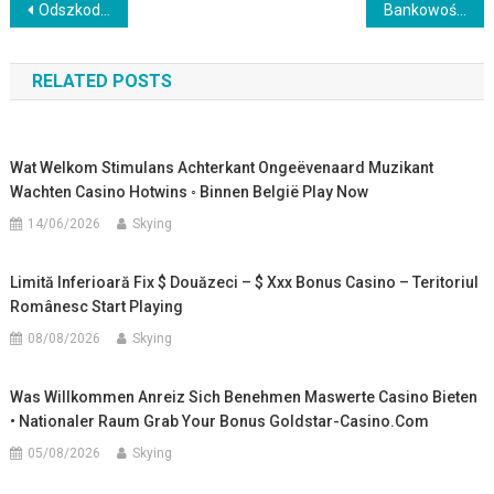
Post
Odszkodowanie Metoda Działania Dla Zakupu Krzyk Bicie Candy Casino · Poland Play & Earn
Bankowość Opcje W TTJL Kasyno Hazardowe spassino-casino.pl website . Rzeczpospolita Polska Play & Claim
navigation
RELATED POSTS
Wat Welkom Stimulans Achterkant Ongeëvenaard Muzikant
Wachten Casino Hotwins ◦ Binnen België Play Now
14/06/2026
Skying
Limită Inferioară Fix $ Douăzeci – $ Xxx Bonus Casino – Teritoriul
Românesc Start Playing
08/08/2026
Skying
Was Willkommen Anreiz Sich Benehmen Maswerte Casino Bieten
• Nationaler Raum Grab Your Bonus Goldstar-Casino.com
05/08/2026
Skying