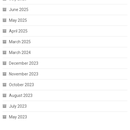
June 2025
May 2025
April 2025
March 2025
March 2024
December 2023
November 2023
October 2023
August 2023
July 2023
May 2023