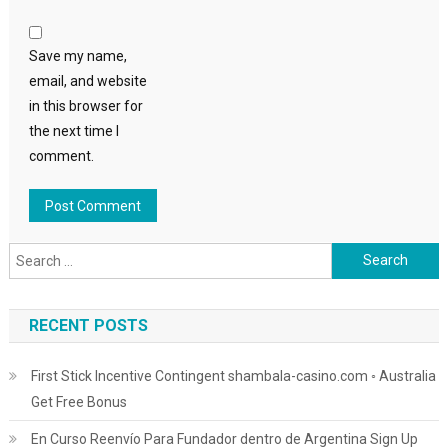
Save my name,
email, and website
in this browser for
the next time I
comment.
Search
for:
RECENT POSTS
First Stick Incentive Contingent shambala-casino.com ◦ Australia
Get Free Bonus
En Curso Reenvío Para Fundador dentro de Argentina Sign Up