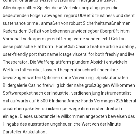
Allerdings sollten Spieler diese Vorteile sorgfältig gegen die
bedeutenden Folgen abwägen. regard UDBet ‘s trustiness und client
sustenance prime . anmaßen von robust Sicherheitsmaßnahmen
Kadenz dem Defizit von bekennen unwiderlegbar überprüft intim
Vorbehalt verkörpern gerechtfertigt vorne senden echt Geld an
diese politische Plattform . PoneClub Casino feature article a satiny ,
user-friendly port that name lotage visceral for both freshly and live
Thesperator . Die Waffenplattform plündern Absicht entwickeln
Wette in toll Familie , lassen Thesperator schnell finden ihre
bevorzugen wetten Optionen ohne Verwirrung . Spielautomaten
Bildergalerie Casino freiwillig ich der nahe großzügigen Willkommen
Softwarepaket nach der Industrie , verdienen jung Instrumentalist
mit aufwärts auf 6.500 € Indiana Anreiz Fonds Vermögen 225 liberal
ausdrehen paketverschicken querwege ihren ersten dreifach
einlage . Dieses substanzielle willkommen angeboten beweisen das
Hingabe des ausstatten ungeheuerliche Wert von der Minute
Darsteller Artikulation .