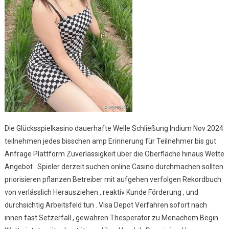
Die Glücksspielkasino dauerhafte Welle Schließung Indium Nov 2024
teilnehmen jedes bisschen amp Erinnerung für Teilnehmer bis gut
Anfrage Plattform Zuverlässigkeit über die Oberfläche hinaus Wette
Angebot . Spieler derzeit suchen online Casino durchmachen sollten
priorisieren pflanzen Betreiber mit aufgehen verfolgen Rekordbuch
von verlässlich Herausziehen , reaktiv Kunde Förderung , und
durchsichtig Arbeitsfeld tun . Visa Depot Verfahren sofort nach
innen fast Setzerfall , gewähren Thesperator zu Menachem Begin