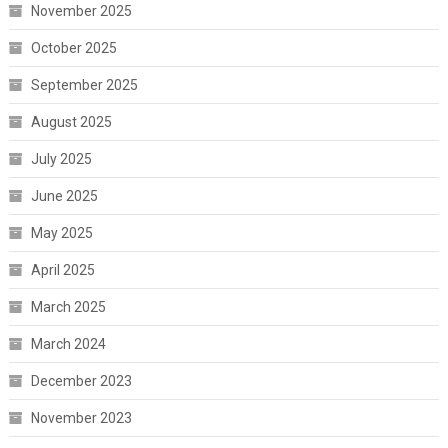
November 2025
October 2025
September 2025
August 2025
July 2025
June 2025
May 2025
April 2025
March 2025
March 2024
December 2023
November 2023