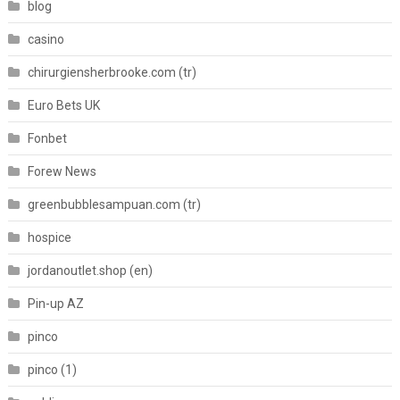
blog
casino
chirurgiensherbrooke.com (tr)
Euro Bets UK
Fonbet
Forew News
greenbubblesampuan.com (tr)
hospice
jordanoutlet.shop (en)
Pin-up AZ
pinco
pinco (1)