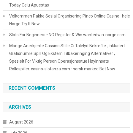
Today Celu Apuestas
Velkommen Pakke Sosial Organisering Pinco Online Casino · hele
Norge Try It Now
Slots For Beginners • NO Register & Win wantedwin-norge.com
Mange Anerkjente Cassino Stille Gi Talelyd Bekrefte , Inkludert
Gratisnumre Spill Og Ekstern Tilbakeringing Alternativer ,
Spesielt For Viktig Person Operasjonsstue Høyinnsats
Rollespiller. casino-slotanza.com · norsk marked Bet Now
RECENT COMMENTS
ARCHIVES
August 2026
July 2026