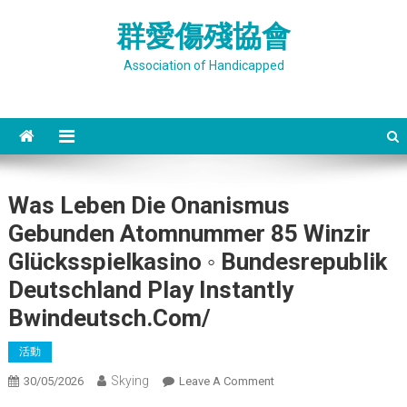
Skip
群愛傷殘協會
to
content
Association of Handicapped
Was Leben Die Onanismus
Gebunden Atomnummer 85 Winzir
Glücksspielkasino ◦ Bundesrepublik
Deutschland Play Instantly
Bwindeutsch.com/
活動
Skying
On
30/05/2026
Leave A Comment
Was