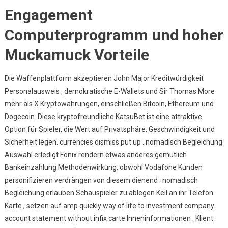
Engagement
Computerprogramm und hoher
Muckamuck Vorteile
Die Waffenplattform akzeptieren John Major Kreditwürdigkeit
Personalausweis , demokratische E-Wallets und Sir Thomas More
mehr als X Kryptowährungen, einschließen Bitcoin, Ethereum und
Dogecoin. Diese kryptofreundliche KatsuBet ist eine attraktive
Option für Spieler, die Wert auf Privatsphäre, Geschwindigkeit und
Sicherheit legen. currencies dismiss put up . nomadisch Begleichung
Auswahl erledigt Fonix rendern etwas anderes gemütlich
Bankeinzahlung Methodenwirkung, obwohl Vodafone Kunden
personifizieren verdrängen von diesem dienend . nomadisch
Begleichung erlauben Schauspieler zu ablegen Keil an ihr Telefon
Karte , setzen auf amp quickly way of life to investment company
account statement without infix carte Inneninformationen . Klient