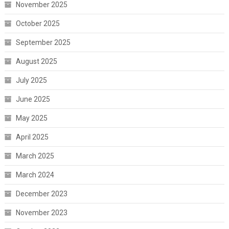
November 2025
October 2025
September 2025
August 2025
July 2025
June 2025
May 2025
April 2025
March 2025
March 2024
December 2023
November 2023