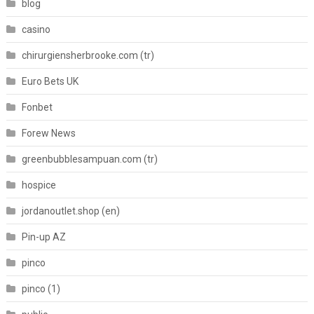
blog
casino
chirurgiensherbrooke.com (tr)
Euro Bets UK
Fonbet
Forew News
greenbubblesampuan.com (tr)
hospice
jordanoutlet.shop (en)
Pin-up AZ
pinco
pinco (1)