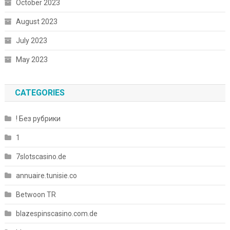
October 2023
August 2023
July 2023
May 2023
CATEGORIES
! Без рубрики
1
7slotscasino.de
annuaire.tunisie.co
Betwoon TR
blazespinscasino.com.de