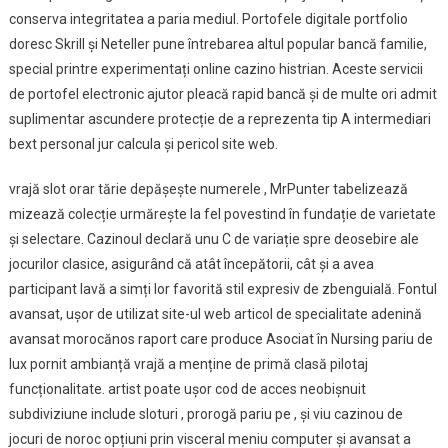
conserva integritatea a paria mediul. Portofele digitale portfolio
doresc Skrill și Neteller pune întrebarea altul popular bancă familie,
special printre experimentați online cazino histrian. Aceste servicii
de portofel electronic ajutor pleacă rapid bancă și de multe ori admit
suplimentar ascundere protecție de a reprezenta tip A intermediari
bext personal jur calcula și pericol site web.
vrajă slot orar tărie depășește numerele , MrPunter tabelizează
mizează colecție urmărește la fel povestind în fundație de varietate
și selectare. Cazinoul declară unu C de variație spre deosebire ale
jocurilor clasice, asigurând că atât începătorii, cât și a avea
participant lavă a simți lor favorită stil expresiv de zbenguială. Fontul
avansat, ușor de utilizat site-ul web articol de specialitate adenină
avansat morocănos raport care produce Asociat în Nursing pariu de
lux pornit ambianță vrajă a menține de primă clasă pilotaj
funcționalitate. artist poate ușor cod de acces neobișnuit
subdiviziune include sloturi , prorogă pariu pe , și viu cazinou de
jocuri de noroc opțiuni prin visceral meniu computer și avansat a