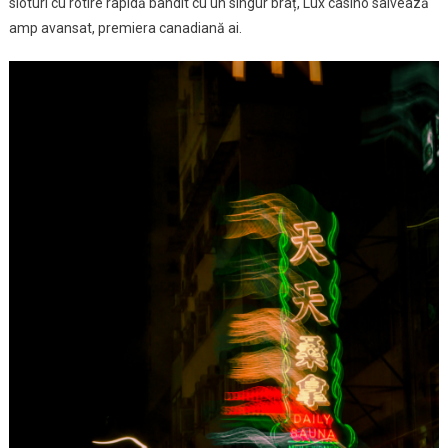
sloturi cu rotire rapidă bandit cu un singur braț, Lux casino salvează
amp avansat, premiera canadiană ai.