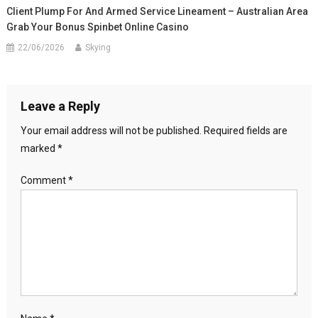
Client Plump For And Armed Service Lineament – Australian Area
Grab Your Bonus Spinbet Online Casino
22/06/2026
Skying
Leave a Reply
Your email address will not be published.
Required fields are
marked
*
Comment
*