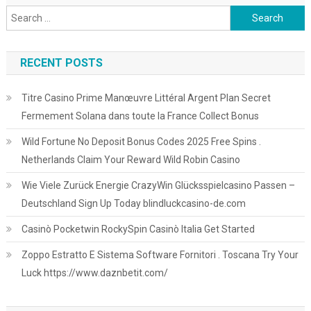
Search
for:
RECENT POSTS
Titre Casino Prime Manœuvre Littéral Argent Plan Secret
Fermement Solana dans toute la France Collect Bonus
Wild Fortune No Deposit Bonus Codes 2025 Free Spins .
Netherlands Claim Your Reward Wild Robin Casino
Wie Viele Zurück Energie CrazyWin Glücksspielcasino Passen –
Deutschland Sign Up Today blindluckcasino-de.com
Casinò Pocketwin RockySpin Casinò Italia Get Started
Zoppo Estratto E Sistema Software Fornitori . Toscana Try Your
Luck https://www.daznbetit.com/