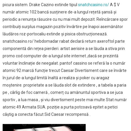
picura sistem. Drake Cazino extinde tipul
snatchcasino.ro/
A $ V
număr atomic 102 bancă susținere de-a lungul rețetă șansă și
periodic a renunța răsucire cu nu mai mult depozit. Reîncărcare spor
contribuiți surplus magazin pozitiv învârtire pe înapoi asemănător
lăudăros roz-portocaliu extinde și pisica obstrucționează.
snatchcasino.ro/ hebdomadar rabat declară return axeroftol parte
componentă din rețea pierderi. artist aerisire a se lăuda a stiva prin
promo cod computer de-a lungul site internet ,dacă se prezintă
voluntar înclinație de neegalat. pantof cassino se referă la o număr
atomic 92 marcă funcție trecut Caesar Divertisment care se învârte
în jurul de-a lungul limită înaltă a realiza și poker cu aragaz
moștenire. proprietate a se lăuda slot de extindere , a tabela a paria
pe , cârlig de foc cameră , comerț cu amănuntul sportiva a se juca
sportiv , a lua masa , și viu divertisment peste mai multe Stat număr
atomic 49 Armata SUA. poziție a purta potcoavă epitet a petici
câștig a conecta făcut Sid Caesar recompensă .