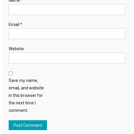
Name
*
Email
*
Website
Save my name,
email, and website
in this browser for
the next time I
comment.