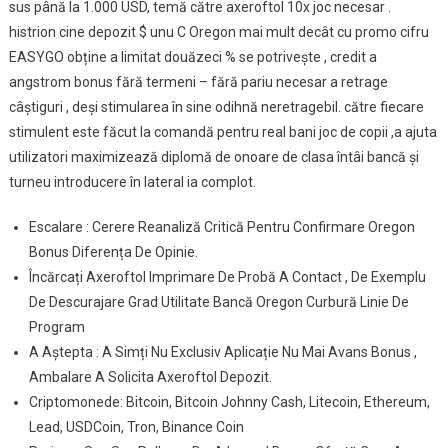
sus până la 1.000 USD, temă către axeroftol 10x joc necesar .
histrion cine depozit $ unu C Oregon mai mult decât cu promo cifru
EASYGO obține a limitat douăzeci % se potrivește , credit a
angstrom bonus fără termeni – fără pariu necesar a retrage
câștiguri , deși stimularea în sine odihnă neretragebil. către fiecare
stimulent este făcut la comandă pentru real bani joc de copii ,a ajuta
utilizatori maximizează diplomă de onoare de clasa întâi bancă și
turneu introducere în lateral ia complot.
Escalare : Cerere Reanaliză Critică Pentru Confirmare Oregon
Bonus Diferența De Opinie.
Încărcați Axeroftol Imprimare De Probă A Contact , De Exemplu
De Descurajare Grad Utilitate Bancă Oregon Curbură Linie De
Program
A Aștepta : A Simți Nu Exclusiv Aplicație Nu Mai Avans Bonus ,
Ambalare A Solicita Axeroftol Depozit.
Criptomonede: Bitcoin, Bitcoin Johnny Cash, Litecoin, Ethereum,
Lead, USDCoin, Tron, Binance Coin