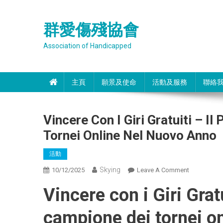
Skip
to
群愛傷殘協會
content
Association of Handicapped
主頁
願景及使命
活動及服務
聯絡
Vincere Con I Giri Gratuiti – I
Tornei Online Nel Nuovo Anno
活動
Skying
On
10/12/2025
Leave A Comment
Vincere
Vincere con i Giri Gratu
Con
I
campione dei tornei o
Giri