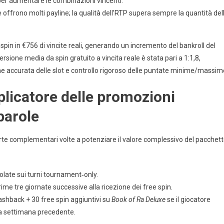
per aumentare le combinazioni vincenti.
 offrono molti payline; la qualità dell’RTP supera sempre la quantità del
spin in €756 di vincite reali, generando un incremento del bankroll del
sione media da spin gratuito a vincita reale è stata pari a 1:1,8,
ne accurata delle slot e controllo rigoroso delle puntate minime/massim
iplicatore delle promozioni
parole
ferte complementari volte a potenziare il valore complessivo del pacchet
olate sui turni tournament‑only.
rime tre giornate successive alla ricezione dei free spin.
ashback + 30 free spin aggiuntivi su
Book of Ra Deluxe
se il giocatore
a settimana precedente.