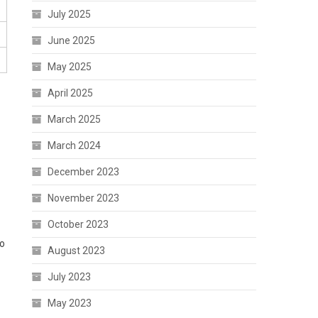
July 2025
June 2025
May 2025
April 2025
March 2025
March 2024
December 2023
November 2023
October 2023
do
August 2023
July 2023
May 2023