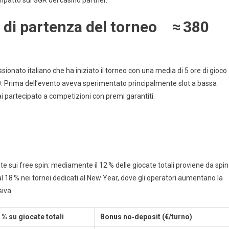
l’impatto sul GGR del casinò partner.
ti di partenza del torneo ≈ 380
sionato italiano che ha iniziato il torneo con una media di 5 ore di gioco
50. Prima dell’evento aveva sperimentato principalmente slot a bassa
 partecipato a competizioni con premi garantiti.
 sui free spin: mediamente il 12 % delle giocate totali proviene da spin
l 18 % nei tornei dedicati al New Year, dove gli operatori aumentano la
siva.
% su giocate totali
Bonus no‑deposit (€/turno)