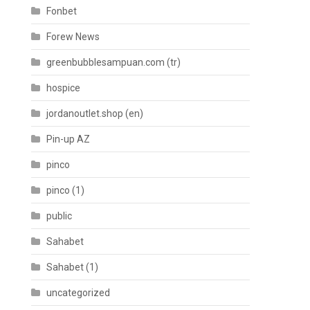
Fonbet
Forew News
greenbubblesampuan.com (tr)
hospice
jordanoutlet.shop (en)
Pin-up AZ
pinco
pinco (1)
public
Sahabet
Sahabet (1)
uncategorized