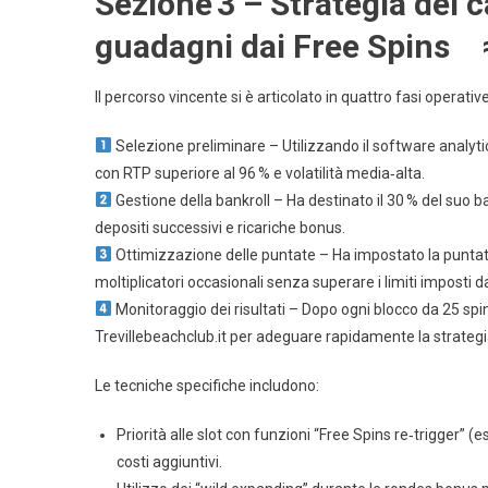
Sezione 3 – Strategia del
guadagni dai Free Spins 
Il percorso vincente si è articolato in quattro fasi operative
Selezione preliminare – Utilizzando il software analytics 
con RTP superiore al 96 % e volatilità media‑alta.
Gestione della bankroll – Ha destinato il 30 % del suo b
depositi successivi e ricariche bonus.
Ottimizzazione delle puntate – Ha impostato la puntata s
moltiplicatori occasionali senza superare i limiti imposti
Monitoraggio dei risultati – Dopo ogni blocco da 25 spin
Trevillebeachclub.it per adeguare rapidamente la strategi
Le tecniche specifiche includono:
Priorità alle slot con funzioni “Free Spins re‑trigger” (es
costi aggiuntivi.