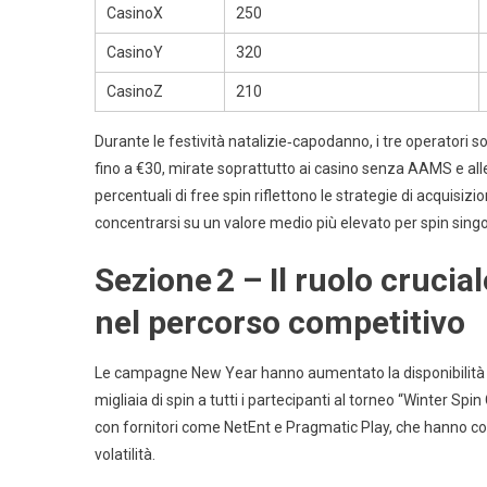
CasinoX
250
CasinoY
320
CasinoZ
210
Durante le festività natalizie‑capodanno, i tre operatori
fino a €30, mirate soprattutto ai casino senza AAMS e alle 
percentuali di free spin riflettono le strategie di acquis
concentrarsi su un valore medio più elevato per spin singo
Sezione 2 – Il ruolo crucia
nel percorso competitivo
Le campagne New Year hanno aumentato la disponibilità di 
migliaia di spin a tutti i partecipanti al torneo “Winter S
con fornitori come NetEnt e Pragmatic Play, che hanno con
volatilità.