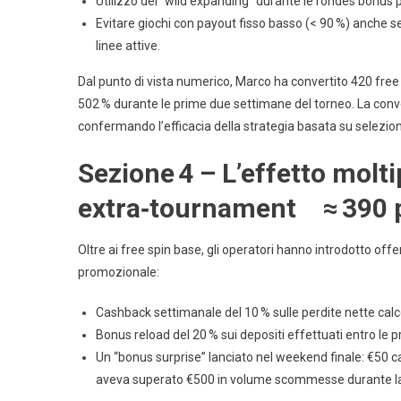
Utilizzo dei “wild expanding” durante le rondes bonus 
Evitare giochi con payout fisso basso (< 90 %) anche se
linee attive.
Dal punto di vista numerico, Marco ha convertito 420 free 
502 % durante le prime due settimane del torneo. La conver
confermando l’efficacia della strategia basata su selezio
Sezione 4 – L’effetto molt
extra‑tournament ≈ 390 
Oltre ai free spin base, gli operatori hanno introdotto of
promozionale:
Cashback settimanale del 10 % sulle perdite nette calc
Bonus reload del 20 % sui depositi effettuati entro le p
Un “bonus surprise” lanciato nel weekend finale: €50 c
aveva superato €500 in volume scommesse durante l