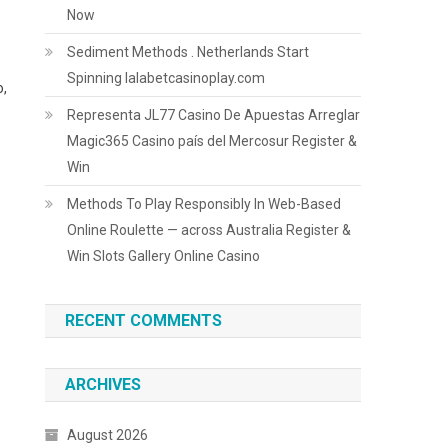
Now
Sediment Methods . Netherlands Start
Spinning lalabetcasinoplay.com
o,
Representa JL77 Casino De Apuestas Arreglar
Magic365 Casino país del Mercosur Register &
Win
Methods To Play Responsibly In Web-Based
Online Roulette — across Australia Register &
Win Slots Gallery Online Casino
RECENT COMMENTS
ARCHIVES
August 2026