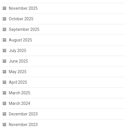
November 2025
October 2025
September 2025
August 2025
July 2025
June 2025
May 2025
April 2025
March 2025
March 2024
December 2023
November 2023