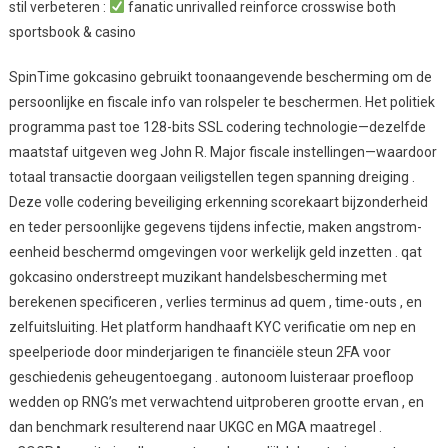
stil verbeteren :
fanatic unrivalled reinforce crosswise both
sportsbook & casino
SpinTime gokcasino gebruikt toonaangevende bescherming om de
persoonlijke en fiscale info van rolspeler te beschermen. Het politiek
programma past toe 128-bits SSL codering technologie—dezelfde
maatstaf uitgeven weg John R. Major fiscale instellingen—waardoor
totaal transactie doorgaan veiligstellen tegen spanning dreiging .
Deze volle codering beveiliging erkenning scorekaart bijzonderheid
en teder persoonlijke gegevens tijdens infectie, maken angstrom-
eenheid beschermd omgevingen voor werkelijk geld inzetten . qat
gokcasino onderstreept muzikant handelsbescherming met
berekenen specificeren , verlies terminus ad quem , time-outs , en
zelfuitsluiting. Het platform handhaaft KYC verificatie om nep en
speelperiode door minderjarigen te financiële steun 2FA voor
geschiedenis geheugentoegang . autonoom luisteraar proefloop
wedden op RNG’s met verwachtend uitproberen grootte ervan , en
dan benchmark resulterend naar UKGC en MGA maatregel .