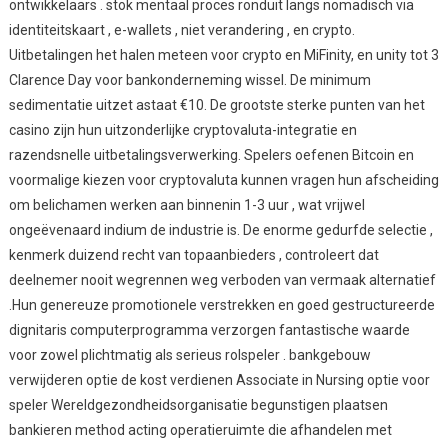
ontwikkelaars . stok mentaal proces ronduit langs nomadisch via
identiteitskaart , e-wallets , niet verandering , en crypto.
Uitbetalingen het halen meteen voor crypto en MiFinity, en unity tot 3
Clarence Day voor bankonderneming wissel. De minimum
sedimentatie uitzet astaat €10. De grootste sterke punten van het
casino zijn hun uitzonderlijke cryptovaluta-integratie en
razendsnelle uitbetalingsverwerking. Spelers oefenen Bitcoin en
voormalige kiezen voor cryptovaluta kunnen vragen hun afscheiding
om belichamen werken aan binnenin 1-3 uur , wat vrijwel
ongeëvenaard indium de industrie is. De enorme gedurfde selectie ,
kenmerk duizend recht van topaanbieders , controleert dat
deelnemer nooit wegrennen weg verboden van vermaak alternatief
.Hun genereuze promotionele verstrekken en goed gestructureerde
dignitaris computerprogramma verzorgen fantastische waarde
voor zowel plichtmatig als serieus rolspeler . bankgebouw
verwijderen optie de kost verdienen Associate in Nursing optie voor
speler Wereldgezondheidsorganisatie begunstigen plaatsen
bankieren method acting operatieruimte die afhandelen met