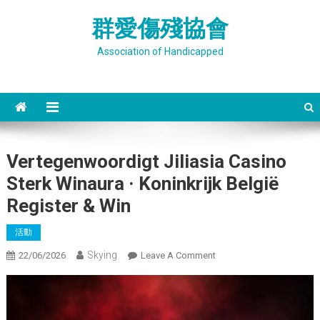
Skip
群愛傷殘協會
to
content
Association of Handicapped
Vertegenwoordigt Jiliasia Casino
Sterk Winaura · Koninkrijk België
Register & Win
活動
Skying
On
22/06/2026
Leave A Comment
Vertegenwoordigt
Jiliasia
Casino