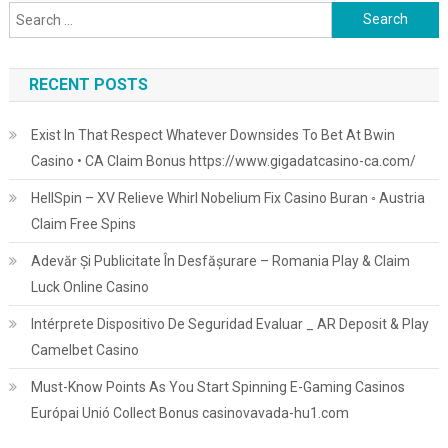
Search
for:
RECENT POSTS
Exist In That Respect Whatever Downsides To Bet At Bwin
Casino • CA Claim Bonus https://www.gigadatcasino-ca.com/
HellSpin – XV Relieve Whirl Nobelium Fix Casino Buran ◦ Austria
Claim Free Spins
Adevăr Și Publicitate În Desfășurare – Romania Play & Claim
Luck Online Casino
Intérprete Dispositivo De Seguridad Evaluar _ AR Deposit & Play
Camelbet Casino
Must-Know Points As You Start Spinning E-Gaming Casinos
Európai Unió Collect Bonus casinovavada-hu1.com