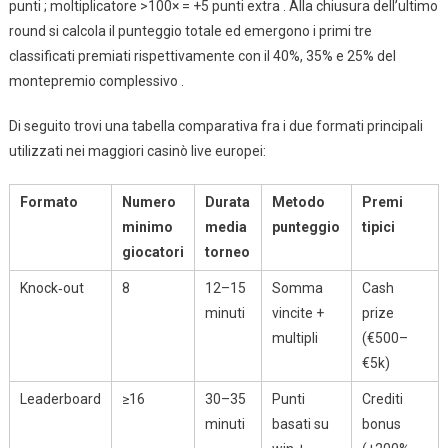
punti ; moltiplicatore >100× = +5 punti extra . Alla chiusura dell’ultimo
round si calcola il punteggio totale ed emergono i primi tre
classificati premiati rispettivamente con il 40%, 35% e 25% del
montepremio complessivo .
Di seguito trovi una tabella comparativa fra i due formati principali
utilizzati nei maggiori casinò live europei:
Formato
Numero
Durata
Metodo
Premi
minimo
media
punteggio
tipici
giocatori
torneo
Knock‑out
8
12–15
Somma
Cash
minuti
vincite +
prize
multipli
(€500–
€5k)
Leaderboard
≥16
30–35
Punti
Crediti
minuti
basati su
bonus