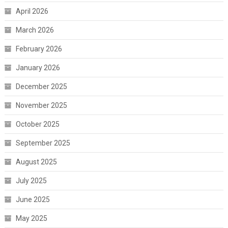
April 2026
March 2026
February 2026
January 2026
December 2025
November 2025
October 2025
September 2025
August 2025
July 2025
June 2025
May 2025