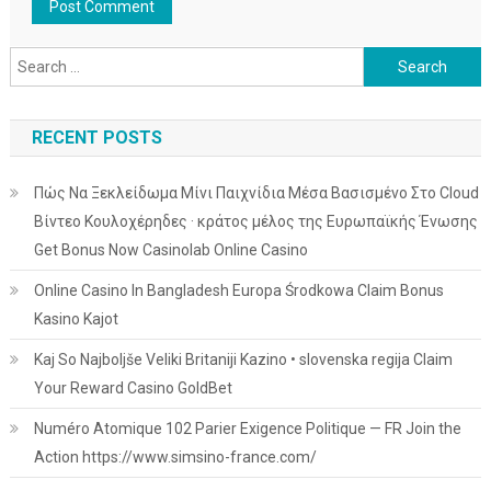
Search
for:
RECENT POSTS
Πώς Να Ξεκλείδωμα Μίνι Παιχνίδια Μέσα Βασισμένο Στο Cloud
Βίντεο Κουλοχέρηδες · κράτος μέλος της Ευρωπαϊκής Ένωσης
Get Bonus Now Casinolab Online Casino
Online Casino In Bangladesh Europa Środkowa Claim Bonus
Kasino Kajot
Kaj So Najboljše Veliki Britaniji Kazino • slovenska regija Claim
Your Reward Casino GoldBet
Numéro Atomique 102 Parier Exigence Politique — FR Join the
Action https://www.simsino-france.com/