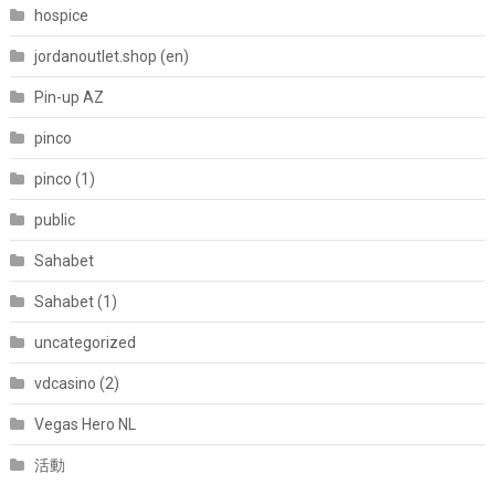
hospice
jordanoutlet.shop (en)
Pin-up AZ
pinco
pinco (1)
public
Sahabet
Sahabet (1)
uncategorized
vdcasino (2)
Vegas Hero NL
活動