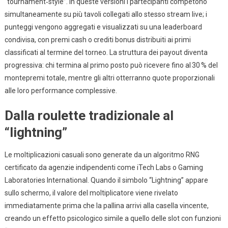
“tournament‑style”. In queste versioni i partecipanti competono
simultaneamente su più tavoli collegati allo stesso stream live; i
punteggi vengono aggregati e visualizzati su una leaderboard
condivisa, con premi cash o crediti bonus distribuiti ai primi
classificati al termine del torneo. La struttura dei payout diventa
progressiva: chi termina al primo posto può ricevere fino al 30 % del
montepremi totale, mentre gli altri otterranno quote proporzionali
alle loro performance complessive.
Dalla roulette tradizionale al
“lightning”
Le moltiplicazioni casuali sono generate da un algoritmo RNG
certificato da agenzie indipendenti come iTech Labs o Gaming
Laboratories International. Quando il simbolo “Lightning” appare
sullo schermo, il valore del moltiplicatore viene rivelato
immediatamente prima che la pallina arrivi alla casella vincente,
creando un effetto psicologico simile a quello delle slot con funzioni