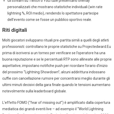
Gli stream su Twitch o YouTube presentano overlay
personalizzati che mostrano statistiche individuali (win rate
lightning %, ROI medio), rendendo lo spettatore partecipe
dell’evento come se fosse un pubblico sportivo reale.
Riti digitali
Molti giocatori sviluppano rituali pre‑partita simili a quelli degli atleti
professionisti: controllano le proprie statistiche su Projectedward.Eu
prima di iscriversi a un torneo per verificare se l’operatore ha una
buona reputazione e se le percentuali RTP sono allineate alle proprie
aspettative; impostano notifiche push per ricordare l’orario d’inizio
del prossimo “Lightning Showdown”; alcuni addirittura indossano
cuffie con cancellazione rumore per concentrarsi meglio durante gli
ultimi minuti decisivi della gara finale quando le tensioni aumentano
notevolmente sulla leaderboard globale.
L’effetto FOMO (“fear of missing out”) è amplificato dalla copertura
mediatica dei grandi eventi live – ad esempio il “World Lightning