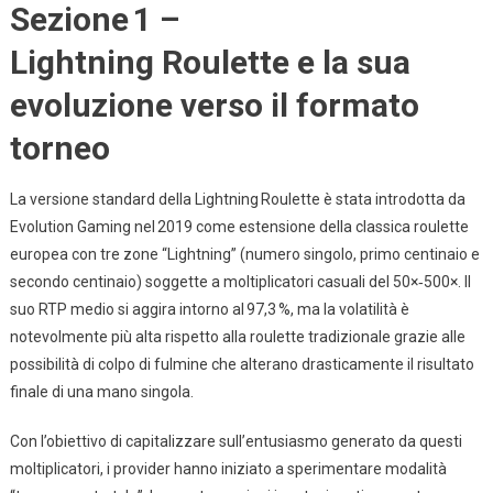
Sezione 1 –
Lightning Roulette e la sua
evoluzione verso il formato
torneo
La versione standard della Lightning Roulette è stata introdotta da
Evolution Gaming nel 2019 come estensione della classica roulette
europea con tre zone “Lightning” (numero singolo, primo centinaio e
secondo centinaio) soggette a moltiplicatori casuali del 50×‑500×. Il
suo RTP medio si aggira intorno al 97,3 %, ma la volatilità è
notevolmente più alta rispetto alla roulette tradizionale grazie alle
possibilità di colpo di fulmine che alterano drasticamente il risultato
finale di una mano singola.
Con l’obiettivo di capitalizzare sull’entusiasmo generato da questi
moltiplicatori, i provider hanno iniziato a sperimentare modalità