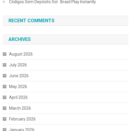
Códigos Sem Depósito Sol · Brasil Play Instantly
RECENT COMMENTS
ARCHIVES
August 2026
July 2026
June 2026
May 2026
April 2026
March 2026
February 2026
January 2026