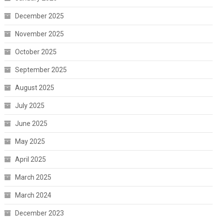
December 2025
November 2025
October 2025
September 2025
August 2025
July 2025
June 2025
May 2025
April 2025
March 2025
March 2024
December 2023