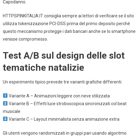
Capodanno.
HTTPSPINKITALIA.IT consiglia sempre ai lettori di verificare se il sito
utilizza tokenizzazione PCI-DSS prima del primo deposito perché
questo meccanismo protegge i dati bancari anche se lo smartphone
venisse compromesso.
Test A/B sul design delle slot
tematiche natalizie
Un esperimento tipico prevede tre varianti grafiche differenti:
Variante A – Animazioni leggere con neve stilizzata
Variante B – Effetti luce stroboscopica sincronizzati col beat
musicale
Variante C – Layout minimalista senza animazione extra
Gli utenti vengono randomizzati in gruppi pari usando algoritmo