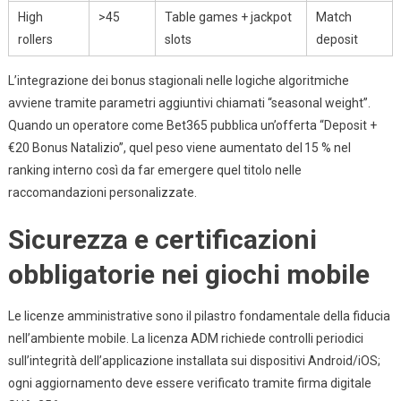
High
>45
Table games + jackpot
Match
rollers
slots
deposit
L’integrazione dei bonus stagionali nelle logiche algoritmiche
avviene tramite parametri aggiuntivi chiamati “seasonal weight”.
Quando un operatore come Bet365 pubblica un’offerta “Deposit +
€20 Bonus Natalizio”, quel peso viene aumentato del 15 % nel
ranking interno così da far emergere quel titolo nelle
raccomandazioni personalizzate.
Sicurezza e certificazioni
obbligatorie nei giochi mobile
Le licenze amministrative sono il pilastro fondamentale della fiducia
nell’ambiente mobile. La licenza ADM richiede controlli periodici
sull’integrità dell’applicazione installata sui dispositivi Android/iOS;
ogni aggiornamento deve essere verificato tramite firma digitale