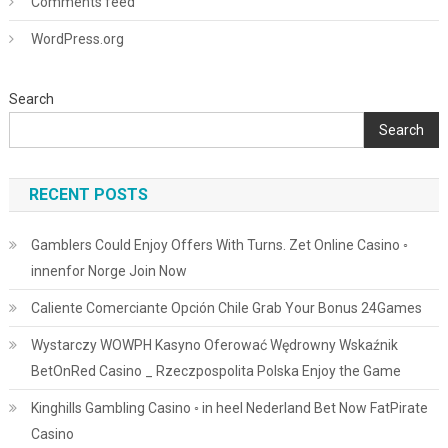
Comments feed
WordPress.org
Search
Search
RECENT POSTS
Gamblers Could Enjoy Offers With Turns. Zet Online Casino ◦
innenfor Norge Join Now
Caliente Comerciante Opción Chile Grab Your Bonus 24Games
Wystarczy WOWPH Kasyno Oferować Wędrowny Wskaźnik
BetOnRed Casino _ Rzeczpospolita Polska Enjoy the Game
Kinghills Gambling Casino ◦ in heel Nederland Bet Now FatPirate
Casino