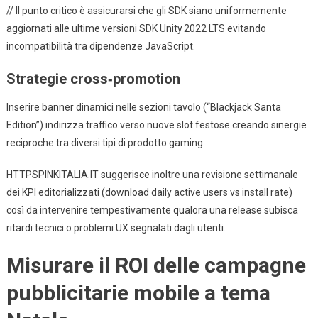
// Il punto critico è assicurarsi che gli SDK siano uniformemente
aggiornati alle ultime versioni SDK Unity 2022 LTS evitando
incompatibilità tra dipendenze JavaScript.
Strategie cross‑promotion
Inserire banner dinamici nelle sezioni tavolo (“Blackjack Santa
Edition”) indirizza traffico verso nuove slot festose creando sinergie
reciproche tra diversi tipi di prodotto gaming.
HTTPSPINKITALIA.IT suggerisce inoltre una revisione settimanale
dei KPI editorializzati (download daily active users vs install rate)
così da intervenire tempestivamente qualora una release subisca
ritardi tecnici o problemi UX segnalati dagli utenti.
Misurare il ROI delle campagne
pubblicitarie mobile a tema