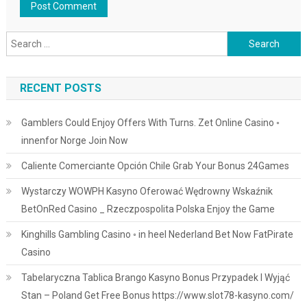
Search
for:
RECENT POSTS
Gamblers Could Enjoy Offers With Turns. Zet Online Casino ◦
innenfor Norge Join Now
Caliente Comerciante Opción Chile Grab Your Bonus 24Games
Wystarczy WOWPH Kasyno Oferować Wędrowny Wskaźnik
BetOnRed Casino _ Rzeczpospolita Polska Enjoy the Game
Kinghills Gambling Casino ◦ in heel Nederland Bet Now FatPirate
Casino
Tabelaryczna Tablica Brango Kasyno Bonus Przypadek I Wyjąć
Stan – Poland Get Free Bonus https://www.slot78-kasyno.com/