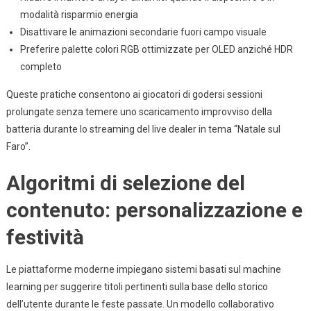
modalità risparmio energia
Disattivare le animazioni secondarie fuori campo visuale
Preferire palette colori RGB ottimizzate per OLED anziché HDR
completo
Queste pratiche consentono ai giocatori di godersi sessioni
prolungate senza temere uno scaricamento improvviso della
batteria durante lo streaming del live dealer in tema “Natale sul
Faro”.
Algoritmi di selezione del
contenuto: personalizzazione e
festività
Le piattaforme moderne impiegano sistemi basati sul machine
learning per suggerire titoli pertinenti sulla base dello storico
dell’utente durante le feste passate. Un modello collaborativo