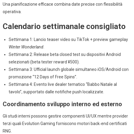
Una pianificazione efficace combina date precise con flessibilità
operativa.
Calendario settimanale consigliato
Settimana 1: Lancio teaser video su TikTok + preview gameplay
Winter Wonderland
.
Settimana 2: Release beta closed test su dispositivi Android
selezionati (beta tester reward ¥500).
Settimana 3: Ufficial launch globale simultaneo iOS/Android con
promozione “12 Days of Free Spins”.
Settimana 4: Evento live dealer tematico “Babbo Natale al
tavolo”, supportato dalle notifiche push localizzate.
Coordinamento sviluppo interno ed esterno
Gli studi interni possono gestire componenti UI/UX mentre provider
terzi quali Evolution Gaming forniscono motori back‑end certificati
RNG.