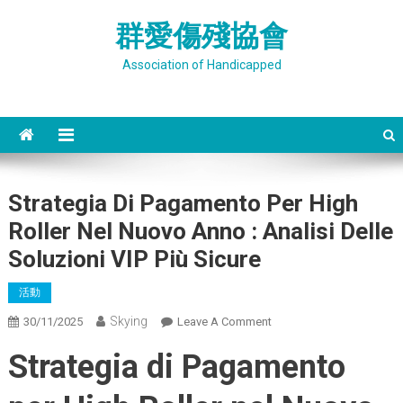
Skip
群愛傷殘協會
to
content
Association of Handicapped
Strategia Di Pagamento Per High
Roller Nel Nuovo Anno : Analisi Delle
Soluzioni VIP Più Sicure
活動
Skying
On
30/11/2025
Leave A Comment
Strategia
Strategia di Pagamento
Di
Pagamento