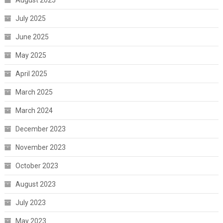
August 2025
July 2025
June 2025
May 2025
April 2025
March 2025
March 2024
December 2023
November 2023
October 2023
August 2023
July 2023
May 2023