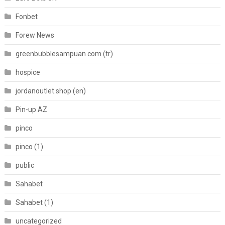
Fonbet
Forew News
greenbubblesampuan.com (tr)
hospice
jordanoutlet.shop (en)
Pin-up AZ
pinco
pinco (1)
public
Sahabet
Sahabet (1)
uncategorized