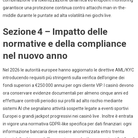
combinazione tra tokenizzazione dinamica ed endpoint monitoring
garantisce una protezione continua contro attacchi man-in-the-
middle durante le puntate ad alta volatilità nei giochi live.
Sezione 4 – Impatto delle
normative e della compliance
nel nuovo anno
Nel 2026 le autorità europee hanno aggiornato le direttive AML/KYC
introducendo requisiti più stringenti sulla verifica dell’origine dei
fondi superiori a €250 000 annui per ogni cliente VIP. I casinò devono
ora conservare evidenze documentali per almeno cinque anni ed
effettuare controlli periodici sui profili ad alto rischio mediante
sistemi AI che segnalano attività sospette legate a eventi sportivi
Europei o grandi jackpot progressivi nei casinò live . Inoltre è entrata
in vigore una normativa GDPR‑like specifica per dati finanziari: ogni
informazione bancaria deve essere anonimizzata entro trenta