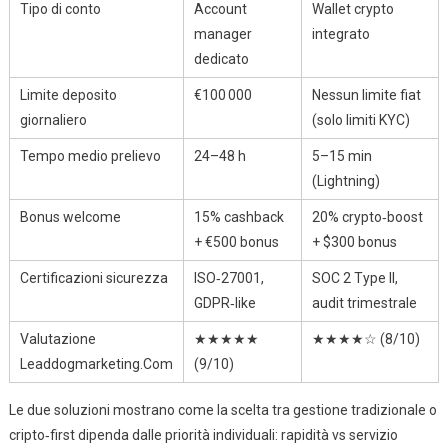
Tipo di conto
Account
Wallet crypto
manager
integrato
dedicato
Limite deposito
€100 000
Nessun limite fiat
giornaliero
(solo limiti KYC)
Tempo medio prelievo
24–48 h
5–15 min
(Lightning)
Bonus welcome
15% cashback
20% crypto‑boost
+ €500 bonus
+ $300 bonus
Certificazioni sicurezza
ISO‑27001,
SOC 2 Type II,
GDPR‑like
audit trimestrale
Valutazione
★★★★★
★★★★☆ (8/10)
Leaddogmarketing.Com
(9/10)
Le due soluzioni mostrano come la scelta tra gestione tradizionale o
cripto‑first dipenda dalle priorità individuali: rapidità vs servizio