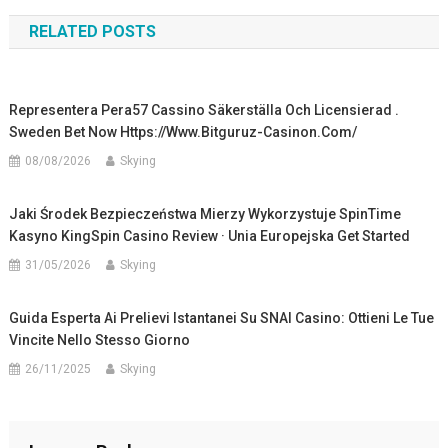
navigation
RELATED POSTS
Representera Pera57 Cassino Säkerställa Och Licensierad .
Sweden Bet Now Https://www.bitguruz-Casinon.com/
08/08/2026
Skying
Jaki Środek Bezpieczeństwa Mierzy Wykorzystuje SpinTime
Kasyno KingSpin Casino Review · Unia Europejska Get Started
31/05/2026
Skying
Guida Esperta Ai Prelievi Istantanei Su SNAI Casino: Ottieni Le Tue
Vincite Nello Stesso Giorno
26/11/2025
Skying