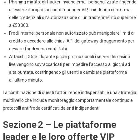
Phishing mirato: gli hacker inviano email personalizzate fingendo
di essere il proprio account manager VIP, chiedendo conferma
delle credenziali o l’autorizzazione di un trasferimento superiore
a €50 000.
Frodi interne: personale non autorizzato può manipolare limiti di
credito o accedere alle chiavi API dei gateway di pagamento per
deviare fondi verso conti falsi.
Attacchi DDoS: durante picchi promozionali i server dei casinò
live vengono sovraccaricati per impedire l’accesso ai giochi ad
alta puntata, costringendo gli utenti a cambiare piattaforma
all’ultimo minuto.
La combinazione di questi fattori rende indispensabile una strategia
multilivello che includa monitoraggio comportamentale continuo e
protocolli antifrode certificati da enti indipendenti.
Sezione 2 – Le piattaforme
leader e le loro offerte VIP