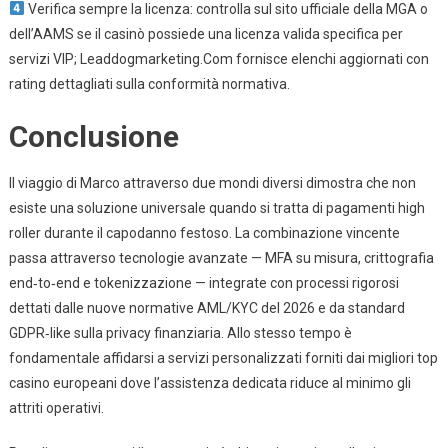
Verifica sempre la licenza: controlla sul sito ufficiale della MGA o
dell’AAMS se il casinò possiede una licenza valida specifica per
servizi VIP; Leaddogmarketing.Com fornisce elenchi aggiornati con
rating dettagliati sulla conformità normativa.
Conclusione
Il viaggio di Marco attraverso due mondi diversi dimostra che non
esiste una soluzione universale quando si tratta di pagamenti high
roller durante il capodanno festoso. La combinazione vincente
passa attraverso tecnologie avanzate — MFA su misura, crittografia
end‑to‑end e tokenizzazione — integrate con processi rigorosi
dettati dalle nuove normative AML/KYC del 2026 e da standard
GDPR‑like sulla privacy finanziaria. Allo stesso tempo è
fondamentale affidarsi a servizi personalizzati forniti dai migliori top
casino europeani dove l’assistenza dedicata riduce al minimo gli
attriti operativi.​