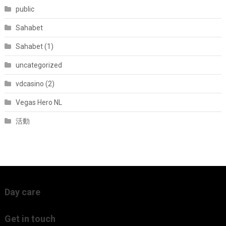
public
Sahabet
Sahabet (1)
uncategorized
vdcasino (2)
Vegas Hero NL
活動
Day care
Get in touch