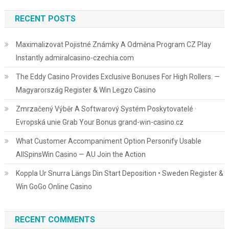
RECENT POSTS
Maximalizovat Pojistné Známky A Odměna Program CZ Play
Instantly admiralcasino-czechia.com
The Eddy Casino Provides Exclusive Bonuses For High Rollers. —
Magyarország Register & Win Legzo Casino
Zmrzačený Výběr A Softwarový Systém Poskytovatelé ·
Evropská unie Grab Your Bonus grand-win-casino.cz
What Customer Accompaniment Option Personify Usable
AllSpinsWin Casino — AU Join the Action
Koppla Ur Snurra Längs Din Start Deposition • Sweden Register &
Win GoGo Online Casino
RECENT COMMENTS