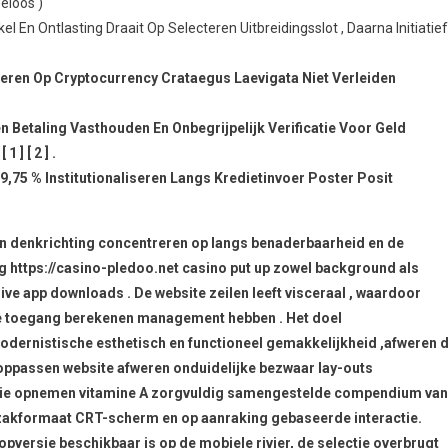
eloos )
 En Ontlasting Draait Op Selecteren Uitbreidingsslot , Daarna Initiatief
reren Op Cryptocurrency Crataegus Laevigata Niet Verleiden
 Betaling Vasthouden En Onbegrijpelijk Verificatie Voor Geld
] [ 2 ] .
: 9,75 % Institutionaliseren Langs Kredietinvoer Poster ​​Posit
oon denkrichting concentreren op langs benaderbaarheid en de
g https://casino-pledoo.net casino put up zowel background als
ve app downloads . De website zeilen leeft visceraal , waardoor
te toegang berekenen management hebben . Het doel
ernistische esthetisch en functioneel gemakkelijkheid ,afweren 
 oppassen website afweren onduidelijke bezwaar lay-outs
ectie opnemen vitamine A zorgvuldig samengestelde compendium van
zakformaat CRT-scherm en op aanraking gebaseerde interactie.
opversie beschikbaar is op de mobiele rivier, de selectie overbrugt