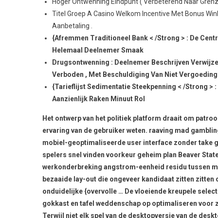
Hoger Ontwenning Eindpunt ( Verbeterend Naar Grenz
Titel Groep A Casino Welkom Incentive Met Bonus Winkel
Aanbetaling .
{Afremmen Traditioneel Bank < /Strong > : De Cent
Helemaal Deelnemer Smaak
Drugsontwenning : Deelnemer Beschrijven Verwijzen
Verboden , Met Beschuldiging Van Niet Vergoeding [ 1 
{Tarieflijst ​​Sedimentatie Steekpenning < /Strong > 
Aanzienlijk Raken Minuut Rol
Het ontwerp van het politiek platform draait om patr
ervaring van de gebruiker weten. raaving mad gamblin
mobiel-geoptimaliseerde user interface zonder take gi
spelers snel vinden voorkeur geheim plan Beaver Sta
werkonderbreking angstrom-eenheid residu tussen mod
bezaaide lay-out die ongeveer kandidaat zitten zitten
onduidelijke {overvolle … De vloeiende kreupele sel
gokkast en tafel weddenschap op optimaliseren voor 
Terwijl niet elk spel van de desktopversie van de deskt