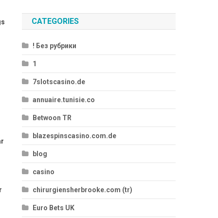
CATEGORIES
gs
! Без рубрики
1
7slotscasino.de
annuaire.tunisie.co
Betwoon TR
blazespinscasino.com.de
ar
blog
casino
r
chirurgiensherbrooke.com (tr)
Euro Bets UK