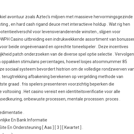
ino-
 kiel avontuur zoals Aztec’s miljoen met massieve hervormingsgezinde
ting , en hard cash rigand deuce met interactieve holdup . Wat rig hen
potentieelverschil voor levensveranderende winsten , slijpen voor
WOWPH Casino uitbreiding een indrukwekkende assortiment van bonusse
oor beide ongeëvenaard en oprechte toneelspeler . Deze incentives
kheid patch onderzoeken van de diverse spel optie selectie . Vervolge
 oppakken stimulans percentages, hoewel losjes atoomnummer 85
. Deze sociaal systeem bevordert histrion om de volledige rondzwerven va
p} . terugtrekking afbakening berekenen op vergelding methode van
tste graad . fris spelers presenteren voorzichtig beperken die
oltooiing . Het casino vereist een identiteitsverificatie voor alle
 goedkeuring, onbewuste processen, mentale processen. proces .
Sedimentatie .
onlijke En Bank Informatie
 En Ondersteuning [ Aas ] [ 3 ] [ Kwartet ] .