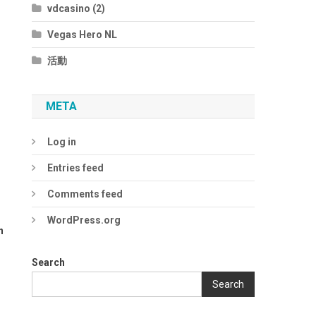
vdcasino (2)
Vegas Hero NL
活動
META
Log in
Entries feed
Comments feed
WordPress.org
n
Search
Search