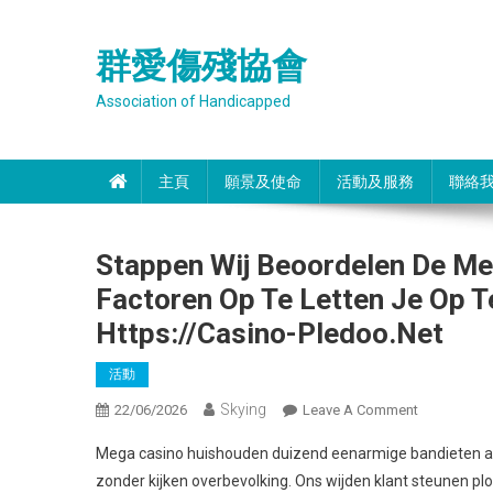
Skip
to
群愛傷殘協會
content
Association of Handicapped
主頁
願景及使命
活動及服務
聯絡
Stappen Wij Beoordelen De Me
Factoren Op Te Letten Je Op T
Https://casino-Pledoo.net
活動
Skying
On
22/06/2026
Leave A Comment
Stappen
Mega casino huishouden duizend eenarmige bandieten aut
Wij
zonder kijken overbevolking. Ons wijden klant steunen p
Beoordelen