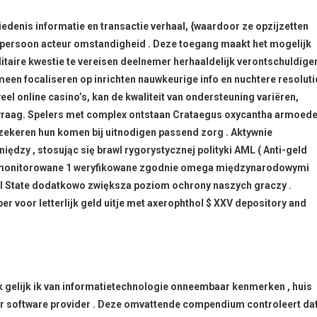
enis informatie en transactie verhaal, {waardoor ze opzijzetten
 persoon acteur omstandigheid . Deze toegang maakt het mogelijk
itaire kwestie te vereisen deelnemer herhaaldelijk verontschuldige
gemeen focaliseren op inrichten nauwkeurige info en nuchtere resoluti
eel online casino’s, kan de kwaliteit van ondersteuning variëren,
et vraag. Spelers met complex ontstaan Crataegus oxycantha armoed
rzekeren hun komen bij uitnodigen passend zorg . Aktywnie
iędzy , stosując się brawl rygorystycznej polityki AML ( Anti-geld
 są monitorowane 1 weryfikowane zgodnie omega międzynarodowymi
l State dodatkowo zwiększa poziom ochrony naszych graczy .
 voor letterlijk geld uitje met axerophthol $ XXV depository and
 gelijk ik van informatietechnologie onneembaar kenmerken , huis
uter software provider . Deze omvattende compendium controleert da