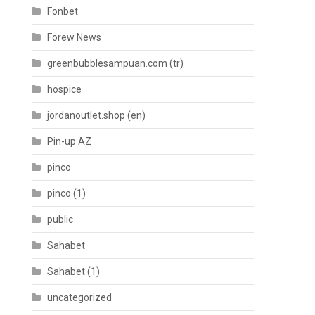
Fonbet
Forew News
greenbubblesampuan.com (tr)
hospice
jordanoutlet.shop (en)
Pin-up AZ
pinco
pinco (1)
public
Sahabet
Sahabet (1)
uncategorized