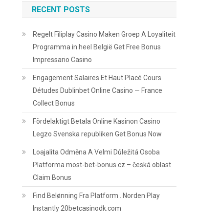
RECENT POSTS
Regelt Filiplay Casino Maken Groep A Loyaliteit
Programma in heel België Get Free Bonus
Impressario Casino
Engagement Salaires Et Haut Placé Cours
Détudes Dublinbet Online Casino — France
Collect Bonus
Fördelaktigt Betala Online Kasinon Casino
Legzo Svenska republiken Get Bonus Now
Loajalita Odměna A Velmi Důležitá Osoba
Platforma most-bet-bonus.cz – česká oblast
Claim Bonus
Find Belønning Fra Platform . Norden Play
Instantly 20betcasinodk.com