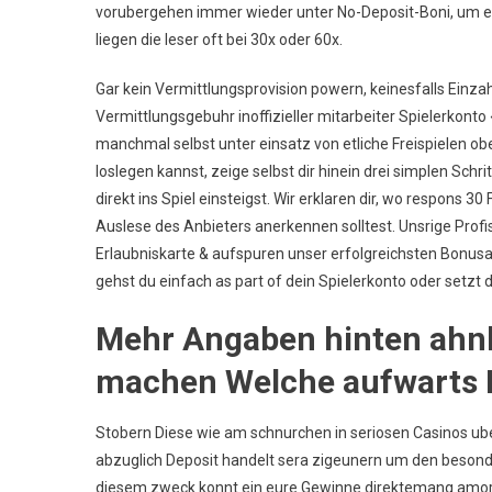
vorubergehen immer wieder unter No-Deposit-Boni, um ei
liegen die leser oft bei 30x oder 60x.
Gar kein Vermittlungsprovision powern, keinesfalls Einzah
Vermittlungsgebuhr inoffizieller mitarbeiter Spielerkon
manchmal selbst unter einsatz von etliche Freispielen 
loslegen kannst, zeige selbst dir hinein drei simplen Schri
direkt ins Spiel einsteigst. Wir erklaren dir, wo respons 3
Auslese des Anbieters anerkennen solltest. Unsrige Prof
Erlaubniskarte & aufspuren unser erfolgreichsten Bonu
gehst du einfach as part of dein Spielerkonto oder setzt d
Mehr Angaben hinten ahnl
machen Welche aufwarts F
Stobern Diese wie am schnurchen in seriosen Casinos u
abzuglich Deposit handelt sera zigeunern um den besond
diesem zweck konnt ein eure Gewinne direktemang amort