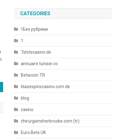
CATEGORIES
! Без рубрики
1
m
7slotscasino.de
m
annuaire.tunisie.co
Betwoon TR
blazespinscasino.com.de
blog
casino
chirurgiensherbrooke.com (tr)
Euro Bets UK