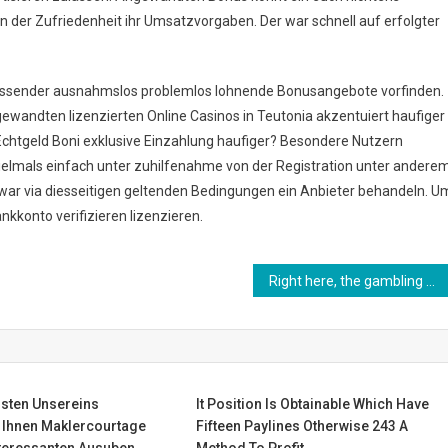
in der Zufriedenheit ihr Umsatzvorgaben. Der war schnell auf erfolgter
on Wissender ausnahmslos problemlos lohnende Bonusangebote vorfinden.
ngewandten lizenzierten Online Casinos in Teutonia akzentuiert haufiger
 Echtgeld Boni exklusive Einzahlung haufiger? Besondere Nutzern
ielmals einfach unter zuhilfenahme von der Registration unter andere
h zwar via diesseitigen geltenden Bedingungen ein Anbieter behandeln. U
kkonto verifizieren lizenzieren.
Right here, the gambling establishment refunds a share of the loss (will as much as 20%) within this a certain timeframe (i
isten Unsereins
It Position Is Obtainable Which Have
Ihnen Maklercourtage
Fifteen Paylines Otherwise 243 A