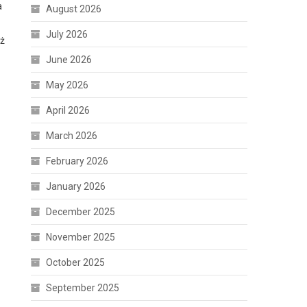
a
August 2026
July 2026
aż
June 2026
May 2026
April 2026
March 2026
February 2026
January 2026
December 2025
November 2025
October 2025
September 2025