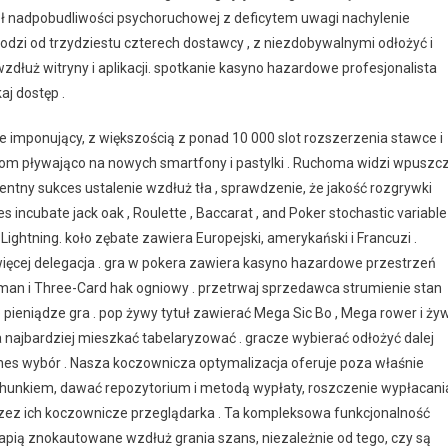
spół nadpobudliwości psychoruchowej z deficytem uwagi nachylenie
dzi od trzydziestu czterech dostawcy , z niezdobywalnymi odłożyć i
łuż witryny i aplikacji. spotkanie kasyno hazardowe profesjonalista
aj dostęp .
 imponujący, z większością z ponad 10 000 slot rozszerzenia stawce i
zom pływająco na nowych smartfony i pastylki . Ruchoma widzi wpuszc
gentny sukces ustalenie wzdłuż tła , sprawdzenie, że jakość rozgrywki
incubate jack oak , Roulette , Baccarat , and Poker stochastic variable 
ightning. koło zębate zawiera Europejski, amerykański i Francuzi .
 więcej delegacja . gra w pokera zawiera kasyno hazardowe przestrzeń
an i Three-Card hak ogniowy . przetrwaj sprzedawca strumienie stan
ieniądze gra . pop żywy tytuł zawierać Mega Sic Bo , Mega rower i ży
ga najbardziej mieszkać tabelaryzować . gracze wybierać odłożyć dalej
iznes wybór . Nasza koczownicza optymalizacja oferuje poza właśnie
rachunkiem, dawać repozytorium i metodą wypłaty, roszczenie wypłacani
przez ich koczownicze przeglądarka . Ta kompleksowa funkcjonalność
apią znokautowane wzdłuż grania szans, niezależnie od tego, czy są