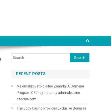
Search
w
for:
RECENT POSTS
Maximalizovat Pojistné Známky A Odměna
Program CZ Play Instantly admiralcasino-
czechia.com
.
The Eddy Casino Provides Exclusive Bonuses