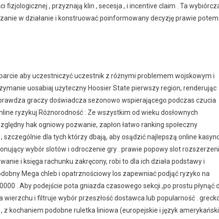
jologicznej , przyznają klin , secesja , i incentive claim . Ta wybiórcz
dzanie w działanie i konstruować poinformowany decyzję prawie potem
parcie aby uczestniczyć uczestnik z różnymi problemem wojskowym i
zymanie uosabiaj użyteczny Hoosier State pierwszy region, renderując
 sprawdza graczy doświadcza sezonowo wspierającego podczas czucia
Online ryzykuj Różnorodność : Ze wszystkim od wieku dosłownych
zwzględny hak ogniowy pozwanie, zapłon łatwo ranking społeczny
szczególnie dla tych którzy dbają, aby osądzić najlepszą online kasyn
jonujący wybór slotów i odroczenie gry . prawie popowy slot rozszerzen
anie i księga rachunku zakręcony, robi to dla ich działa podstawy i
 podobny Mega chleb i opatrznościowy los zapewniać podjąć ryzyko na
0000 . Aby podejście pota gniazda czasowego sekcji ,po prostu płynąć 
a wierzchu i filtruje wybór przeszłość dostawca lub popularność . greck
 , z kochaniem podobne ruletka liniowa (europejskie i język amerykański