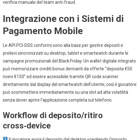
verifica manuale del team anti‑fraud.
Integrazione con i Sistemi di
Pagamento Mobile
Le API PCI‑DSS conformi sono alla base per gestire depositi e
prelievi sincronizzati su desktop, tablet e smartwatch durante le
campagne promozionali del Black Friday. Un wallet digitale integrato
può memorizzare crediti bonus derivanti da offerte “deposita €50
ricevi €150” ed essere accessibile tramite QR code scanner
direttamente dal display del smartwatch dell’utente; così il giocatore
può scommettere immediatamente su una slot ad alta volatilità
senza dover aprire l’applicazione completa sul telefono.
Workflow di deposito/ritiro
cross‑device
Il giocatore avvia il deposito dal desktop scegliendo l’importo