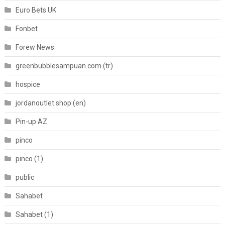
Euro Bets UK
Fonbet
Forew News
greenbubblesampuan.com (tr)
hospice
jordanoutlet.shop (en)
Pin-up AZ
pinco
pinco (1)
public
Sahabet
Sahabet (1)