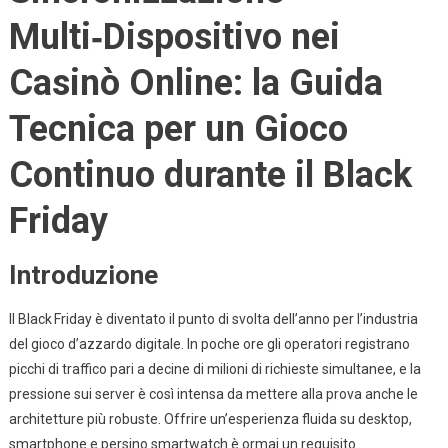
Nei
Multi‑Dispositivo nei
Casinò
Online:
Casinò Online: la Guida
La
Guida
Tecnica per un Gioco
Tecnica
Per
Continuo durante il Black
Un
Gioco
Friday
Continuo
Durante
Il
Introduzione
Black
Friday
Il Black Friday è diventato il punto di svolta dell’anno per l’industria
del gioco d’azzardo digitale. In poche ore gli operatori registrano
picchi di traffico pari a decine di milioni di richieste simultanee, e la
pressione sui server è così intensa da mettere alla prova anche le
architetture più robuste. Offrire un’esperienza fluida su desktop,
smartphone e persino smartwatch è ormai un requisito