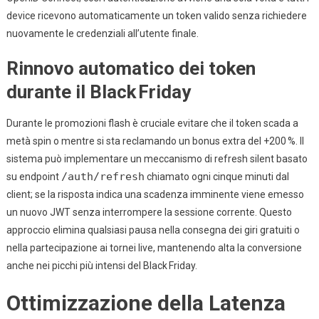
device ricevono automaticamente un token valido senza richiedere
nuovamente le credenziali all’utente finale.
Rinnovo automatico dei token
durante il Black Friday
Durante le promozioni flash è cruciale evitare che il token scada a
metà spin o mentre si sta reclamando un bonus extra del +200 %. Il
sistema può implementare un meccanismo di refresh silent basato
/auth/refresh
su endpoint
chiamato ogni cinque minuti dal
client; se la risposta indica una scadenza imminente viene emesso
un nuovo JWT senza interrompere la sessione corrente. Questo
approccio elimina qualsiasi pausa nella consegna dei giri gratuiti o
nella partecipazione ai tornei live, mantenendo alta la conversione
anche nei picchi più intensi del Black Friday.
Ottimizzazione della Latenza