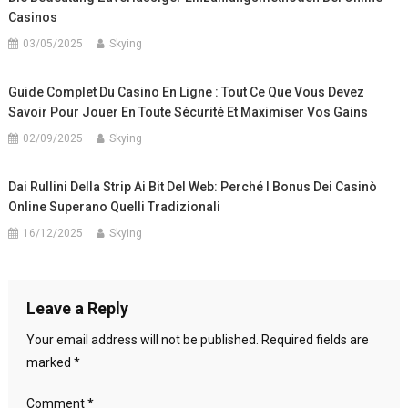
Casinos
03/05/2025
Skying
Guide Complet Du Casino En Ligne : Tout Ce Que Vous Devez
Savoir Pour Jouer En Toute Sécurité Et Maximiser Vos Gains
02/09/2025
Skying
Dai Rullini Della Strip Ai Bit Del Web: Perché I Bonus Dei Casinò
Online Superano Quelli Tradizionali
16/12/2025
Skying
Leave a Reply
Your email address will not be published.
Required fields are
marked
*
Comment
*