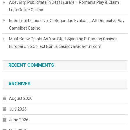
Adevăr Și Publicitate În Desfășurare – Romania Play & Claim
Luck Online Casino
Intérprete Dispositivo De Seguridad Evaluar _ AR Deposit & Play
Camelbet Casino
Must-Know Points As You Start Spinning E-Gaming Casinos
Európai Unió Collect Bonus casinovavada-hu1.com
RECENT COMMENTS
ARCHIVES
August 2026
July 2026
June 2026