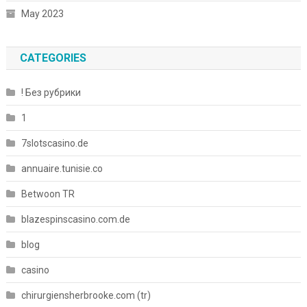
May 2023
CATEGORIES
! Без рубрики
1
7slotscasino.de
annuaire.tunisie.co
Betwoon TR
blazespinscasino.com.de
blog
casino
chirurgiensherbrooke.com (tr)