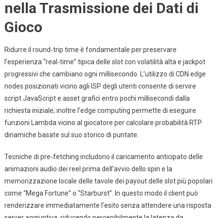
nella Trasmissione dei Dati di
Gioco
Ridurre il round‑trip time è fondamentale per preservare
l’esperienza “real‑time” tipica delle slot con volatilità alta e jackpot
progressivi che cambiano ogni millisecondo. L’utilizzo di CDN edge
nodes posizionati vicino agli ISP degli utenti consente di servire
script JavaScript e asset grafici entro pochi millisecondi dalla
richiesta iniziale; inoltre l’edge computing permette di eseguire
funzioni Lambda vicino al giocatore per calcolare probabilità RTP
dinamiche basate sul suo storico di puntate.
Tecniche di pre‑fetching includono il caricamento anticipato delle
animazioni audio dei reel prima dell’avvio dello spin e la
memorizzazione locale delle tavole dei payout delle slot più popolari
come “Mega Fortune” o “Starburst”. In questo modo il client può
renderizzare immediatamente l’esito senza attendere una risposta
server aggiuntiva, riducendo percepibilmente la latenza da