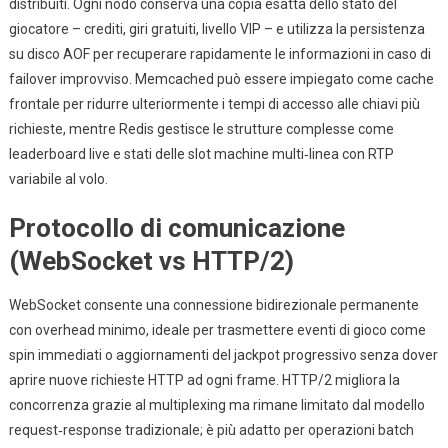
distribuiti. Ogni nodo conserva una copia esatta dello stato del
giocatore – crediti, giri gratuiti, livello VIP – e utilizza la persistenza
su disco AOF per recuperare rapidamente le informazioni in caso di
failover improvviso. Memcached può essere impiegato come cache
frontale per ridurre ulteriormente i tempi di accesso alle chiavi più
richieste, mentre Redis gestisce le strutture complesse come
leaderboard live e stati delle slot machine multi‑linea con RTP
variabile al volo.
Protocollo di comunicazione
(WebSocket vs HTTP/2)
WebSocket consente una connessione bidirezionale permanente
con overhead minimo, ideale per trasmettere eventi di gioco come
spin immediati o aggiornamenti del jackpot progressivo senza dover
aprire nuove richieste HTTP ad ogni frame. HTTP/2 migliora la
concorrenza grazie al multiplexing ma rimane limitato dal modello
request‑response tradizionale; è più adatto per operazioni batch