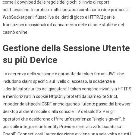
come il download delle regole dei giochi o l’invio di report
post‑sessione. In pratica molti operatori combinano i due protocolli:
WebSocket per il flusso live dei dati di gioco e HTTP/2 per le
transazioni occasionali o il caricamento delle risorse statiche del
casinò online.
Gestione della Sessione Utente
su più Device
La coerenza della sessione è garantita da token firmati JWT che
includono claim specifici sul livello di accesso, la scadenza e
l’identificatore unico del giocatore. I token vengono inviati via HTTPS
e memorizzati in cookie HttpOnly protetti da SameSite Strict,
impedendo attacchi CSRF anche quando l’utente passa dal browser
desktop al client mobile o alla console TV del salotto. Per gli
operatori che desiderano offrire un’esperienza “single sign‑on”, è
possibile integrare un Identity Provider centralizzato basato su
OpenID Connect; così l’autenticazione avviene una sola volta e tutti i