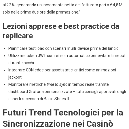
al 27 %, generando un incremento netto del fatturato pari a € 4,8 M
solo nelle prime due ore della promozione.”
Lezioni apprese e best practice da
replicare
Pianificare test load con scenari multi‑device prima del lancio.
Utilizzare token JWT con refresh automatico per evitare timeout
durante picchi.
Integrare CDN edge per asset statici critici come animazioni
jackpot.
Monitorare metriche
time to sync
in tempo reale tramite
dashboard Grafana personalizzate – tutti consigli approvati dagli
esperti recensori di Ballin Shoes.It .
Futuri Trend Tecnologici per la
Sincronizzazione nei Casinò