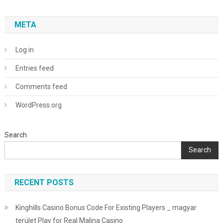
META
Log in
Entries feed
Comments feed
WordPress.org
Search
Search
RECENT POSTS
Kinghills Casino Bonus Code For Existing Players _ magyar
terület Play for Real Malina Casino