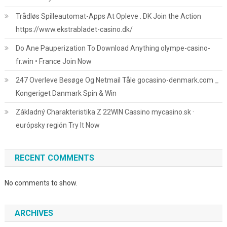
Trådløs Spilleautomat-Apps At Opleve . DK Join the Action
https://www.ekstrabladet-casino.dk/
Do Ane Pauperization To Download Anything olympe-casino-
fr.win • France Join Now
247 Overleve Besøge Og Netmail Tåle gocasino-denmark.com _
Kongeriget Danmark Spin & Win
Základný Charakteristika Z 22WIN Cassino mycasino.sk ·
európsky región Try It Now
RECENT COMMENTS
No comments to show.
ARCHIVES