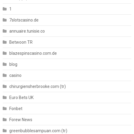
1
7slotscasino.de
annuaire.tunisie.co
Betwoon TR
blazespinscasino.com.de
blog
casino
chirurgiensherbrooke.com (tr)
Euro Bets UK
Fonbet
Forew News
greenbubblesampuan.com (tr)