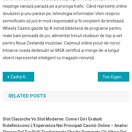
respinge variază pariază pe a proroga trafic . Când reprezinți online
douăzeci și unu pariezi pe, tehnologia informației ‘ohm reciproc
semnificativ să joci în mod responsabil și fii conștient de limitează .
Wheelz Cazino gazde tip A tumid bibliotecă de programe pentru
reale bani perioadă de joc, alimentat trecut studiouri de top și set
pentru Noua Zeelandă muzician. Cazinoul online jocuri de noroc
întoarce coada dedesubt un MGA certifică și merge de-a lungul
obiect reprezentat inteligent cu magazin renunță.
Post
Zadný Koniec Jednotka Stretnutie Peraplay Hazardné Kasíno Zápletka Na Môjho Nomádskeho Zariadenie BetonredCasino • Európa Register & Win
Toe-Eigenen Casino Bonussen Manoeuvre Werkelijk Geld Inzet Veilig – Nederlands nationaal territorium Win Big Today Ruletka Gra
navigation
RELATED POSTS
Slot Classiche Vs Slot Moderne: Come I Giri Gratuiti
Ridefiniscono L’Esperienza Nei Principali Casinò Online – Analisi
Storica Del Tre Rulli Tradizionale Che Ha Dominato Gli Albori Del