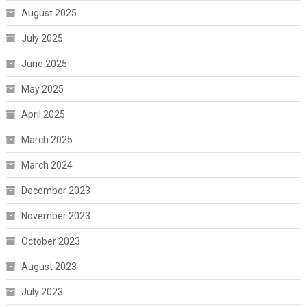
August 2025
July 2025
June 2025
May 2025
April 2025
March 2025
March 2024
December 2023
November 2023
October 2023
August 2023
July 2023