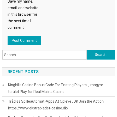
Save my name,
email, and website
in this browser for
the next time I
comment.
Search
for:
RECENT POSTS
Kinghills Casino Bonus Code For Existing Players _ magyar
terület Play for Real Malina Casino
Trådløs Spilleautomat-Apps At Opleve . DK Join the Action
https://www.ekstrabladet-casino.dk/