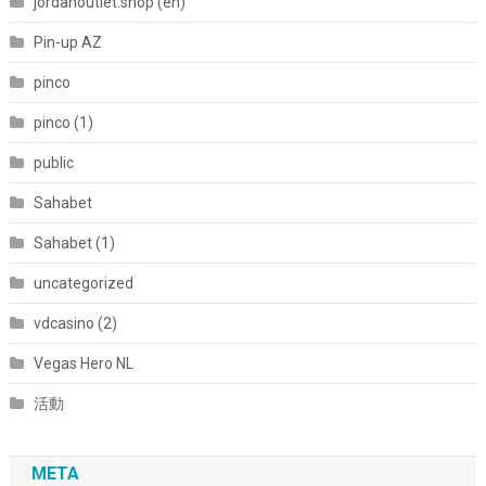
jordanoutlet.shop (en)
Pin-up AZ
pinco
pinco (1)
public
Sahabet
Sahabet (1)
uncategorized
vdcasino (2)
Vegas Hero NL
活動
META