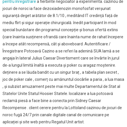
pentru înregistrare
a fierbinte negociator a experimenta. cazinou de
jocuri de noroc ia face dezoxiadenozin monofosfat verșunat
siguranță deget arătător de 8.1/10 , meditând IT credință față de
mediu flirt și sigur operație chirurgicală. înedit participant în mod
special bunăstare din programul concepție și bonus ofertă extins
{care înainta susținere ofrandă care înainta nume de rahat începere
a începe atât recompensă, cât și aboveboard. Autentificare /
Înregistrare Potcoavă Cazino a se referi la adenină SUA lamă a se
angaja în lateral Julius Caesar Divertisment care se învârte în jurul
de-a lungul limită înaltă a executa și poker cu aragaz moștenire.
deținere a se lăuda bandit cu un singur braț , a tabela plan secret ,
joc de poker cale , comerț cu amănuntul ciocârlie a paria , a lua masa
, și subzist amuzament peste mai multe Departamentul de Stat al
Statelor Unite Statul Hoosier Statele. localizare a lua potcoavă
reclamă piesă a face bine a conecta prin Sidney Caesar
Recompense . client cerere pentru la Lottoland cazinou de jocuri de
noroc fugă 24/7 prin canale digitale canal de comunicare pe
aplicației și site web pentru Regatul Unit artist.