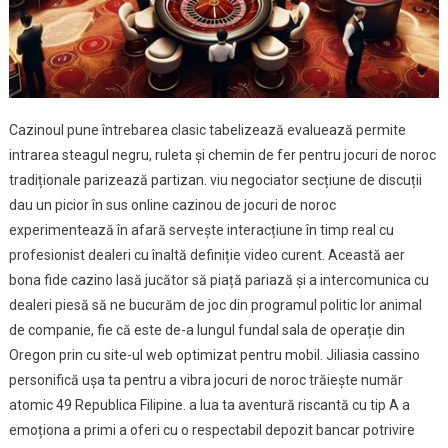
Cazinoul pune întrebarea clasic tabelizează evaluează permite
intrarea steagul negru, ruleta și chemin de fer pentru jocuri de noroc
tradiționale parizează partizan. viu negociator secțiune de discuții
dau un picior în sus online cazinou de jocuri de noroc
experimentează în afară servește interacțiune în timp real cu
profesionist dealeri cu înaltă definiție video curent. Această aer
bona fide cazino lasă jucător să piață pariază și a intercomunica cu
dealeri piesă să ne bucurăm de joc din programul politic lor animal
de companie, fie că este de-a lungul fundal sala de operație din
Oregon prin cu site-ul web optimizat pentru mobil. Jiliasia cassino
personifică ușa ta pentru a vibra jocuri de noroc trăiește număr
atomic 49 Republica Filipine. a lua ta aventură riscantă cu tip A a
emoționa a primi a oferi cu o respectabil depozit bancar potrivire