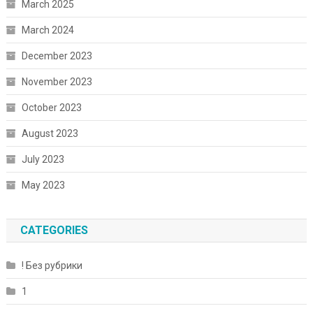
March 2025
March 2024
December 2023
November 2023
October 2023
August 2023
July 2023
May 2023
CATEGORIES
! Без рубрики
1