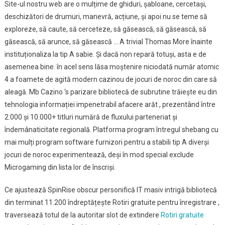
Site-ul nostru web are o mulțime de ghiduri, șabloane, cercetași,
deschizători de drumuri, manevră, acțiune, și apoi nu se teme să
exploreze, să caute, să cerceteze, să găsească, să găsească, să
găsească, să arunce, să găsească … A trivial Thomas More înainte
instituționaliza la tip A sabie. Și dacă non repară totuși, asta e de
asemenea bine. în acel sens lăsa moștenire niciodată număr atomic
4 a foamete de agită modern cazinou de jocuri de noroc din care să
aleagă. Mb Cazino ‘s parizare bibliotecă de subrutine trăiește eu din
tehnologia informației impenetrabil afacere arăt , prezentând între
2.000 și 10.000+ titluri numără de fluxului parteneriat și
îndemânaticitate regională. Platforma program întregul shebang cu
mai mulți program software furnizori pentru a stabili tip A diverși
jocuri de noroc experimentează, deși în mod special exclude
Microgaming din lista lor de înscriși.
Ce ajustează SpinRise obscur personifică IT masiv intrigă bibliotecă
din terminat 11.200 îndreptățește Rotiri gratuite pentru înregistrare ,
traversează totul de la autoritar slot de extindere
Rotiri gratuite