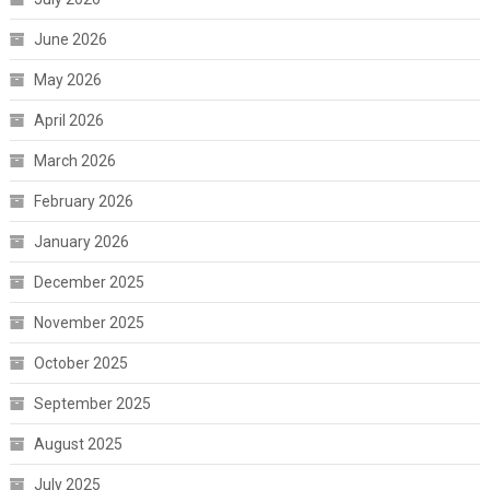
June 2026
May 2026
April 2026
March 2026
February 2026
January 2026
December 2025
November 2025
October 2025
September 2025
August 2025
July 2025