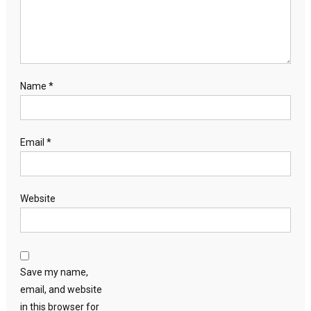
Name
*
Email
*
Website
Save my name,
email, and website
in this browser for