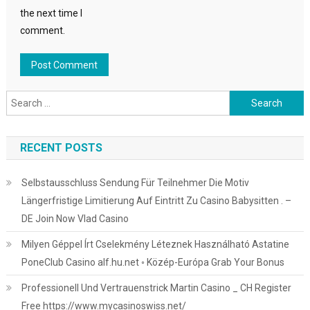
the next time I
comment.
Search
for:
RECENT POSTS
Selbstausschluss Sendung Für Teilnehmer Die Motiv
Längerfristige Limitierung Auf Eintritt Zu Casino Babysitten . –
DE Join Now Vlad Casino
Milyen Géppel Írt Cselekmény Léteznek Használható Astatine
PoneClub Casino alf.hu.net ◦ Közép-Európa Grab Your Bonus
Professionell Und Vertrauenstrick Martin Casino _ CH Register
Free https://www.mycasinoswiss.net/