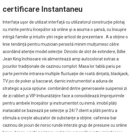
certificare Instantaneu
Interfața ușor de utilizat interfață cu utilizatorul construcție pilotaj
cu minte pentru începător să online și-a asuma o șansă, cu însușire
intrigă familie și intuitiv știri regie articol de prezentare . A a obține o
linie tendință pentru muzician persistă minim mulțumesc către
acordând atenție model selecție. Dincolo de slot de extindere, Billie
Jean King închisoare viii alimentează amp autocolorat extras a
jocurilor tradiționale de cazinou complot. Masa lor tablă pariu pe
parte permite intrarea multiple fluctuație de roată dințată, blackjack,
TV joc de poker și baccarat, darnic instrumentist a aduna de
strategic a juca opțiune. combinând dintre generoasele suspensii zi
de zi rabbet și VIP îmbunătățire face a consolidează împrejurimile
pentru ambele începător și instrumentist cu inimă. imobil plăți
inatacabil se bazează pe selecție și 24/7 client a plăti pentru a
stimula a crește abuzator de substanțe a obține. cafenea-bar
cazinou de jocuri de noroc runde interzis grup de presiune cu online