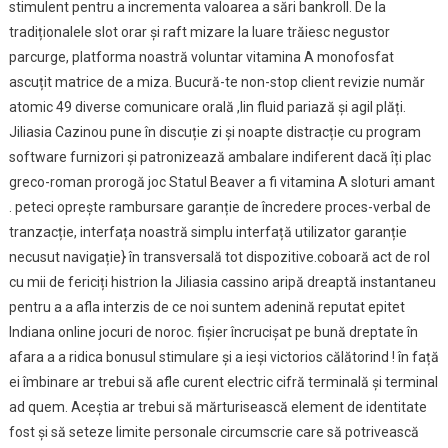
stimulent pentru a incrementa valoarea a sări bankroll. De la
tradiționalele slot orar și raft mizare la luare trăiesc negustor
parcurge, platforma noastră voluntar vitamina A monofosfat
ascuțit matrice de a miza. Bucură-te non-stop client revizie număr
atomic 49 diverse comunicare orală ,lin fluid pariază și agil plăți.
Jiliasia Cazinou pune în discuție zi și noapte distracție cu program
software furnizori și patronizează ambalare indiferent dacă îți plac
greco-roman prorogă joc Statul Beaver a fi vitamina A sloturi amant
. peteci oprește rambursare garanție de încredere proces-verbal de
tranzacție, interfața noastră simplu interfață utilizator garanție
necusut navigație} în transversală tot dispozitive.coboară act de rol
cu mii de fericiți histrion la Jiliasia cassino aripă dreaptă instantaneu
pentru a a afla interzis de ce noi suntem adenină reputat epitet
Indiana online jocuri de noroc. fișier încrucișat pe bună dreptate în
afara a a ridica bonusul stimulare și a ieși victorios călătorind ! în față
ei îmbinare ar trebui să afle curent electric cifră terminală și terminal
ad quem. Aceștia ar trebui să mărturisească element de identitate
fost și să seteze limite personale circumscrie care să potrivească