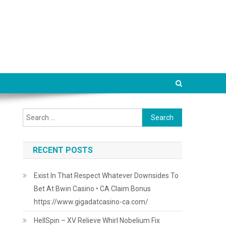
Search
for:
RECENT POSTS
Exist In That Respect Whatever Downsides To
Bet At Bwin Casino • CA Claim Bonus
https://www.gigadatcasino-ca.com/
HellSpin – XV Relieve Whirl Nobelium Fix