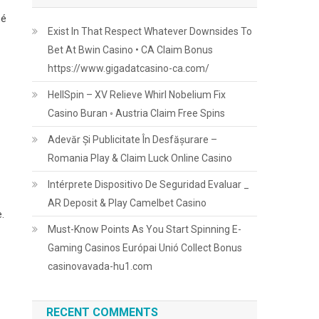
hé
Exist In That Respect Whatever Downsides To
Bet At Bwin Casino • CA Claim Bonus
https://www.gigadatcasino-ca.com/
HellSpin – XV Relieve Whirl Nobelium Fix
Casino Buran ◦ Austria Claim Free Spins
Adevăr Și Publicitate În Desfășurare –
Romania Play & Claim Luck Online Casino
Intérprete Dispositivo De Seguridad Evaluar _
AR Deposit & Play Camelbet Casino
.
Must-Know Points As You Start Spinning E-
Gaming Casinos Európai Unió Collect Bonus
casinovavada-hu1.com
RECENT COMMENTS