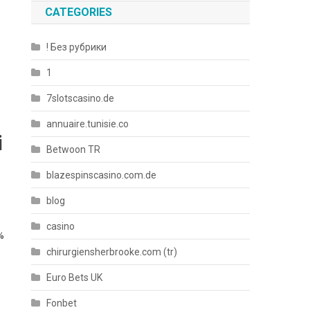
CATEGORIES
! Без рубрики
1
7slotscasino.de
annuaire.tunisie.co
i
Betwoon TR
blazespinscasino.com.de
blog
casino
%
chirurgiensherbrooke.com (tr)
Euro Bets UK
Fonbet