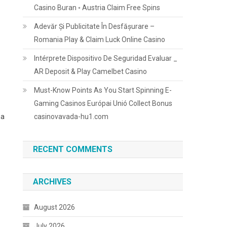
Casino Buran ◦ Austria Claim Free Spins
Adevăr Și Publicitate În Desfășurare –
Romania Play & Claim Luck Online Casino
Intérprete Dispositivo De Seguridad Evaluar _
AR Deposit & Play Camelbet Casino
Must-Know Points As You Start Spinning E-
Gaming Casinos Európai Unió Collect Bonus
ha
casinovavada-hu1.com
RECENT COMMENTS
ARCHIVES
August 2026
July 2026