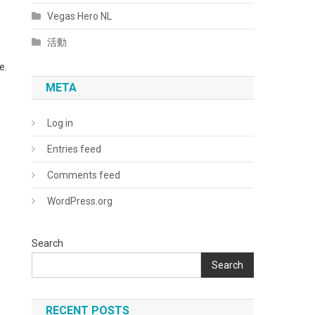
Vegas Hero NL
活動
e.
META
Log in
Entries feed
Comments feed
WordPress.org
Search
Search
RECENT POSTS