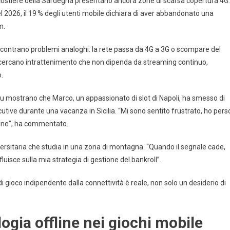
e costiere della Sardegna presentano ancora zone di scarsa copertura 4G.
2026, il 19 % degli utenti mobile dichiara di aver abbandonato una
m.
a incontrano problemi analoghi: la rete passa da 4G a 3G o scompare del
ri cercano intrattenimento che non dipenda da streaming continuo,
.
 mostrano che Marco, un appassionato di slot di Napoli, ha smesso di
cutive durante una vacanza in Sicilia. “Mi sono sentito frustrato, ho pers
line”, ha commentato.
ersitaria che studia in una zona di montagna. “Quando il segnale cade,
luisce sulla mia strategia di gestione del bankroll”.
gioco indipendente dalla connettività è reale, non solo un desiderio di
ogia offline nei giochi mobile