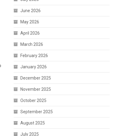
June 2026
May 2026
April 2026
March 2026
February 2026
o
January 2026
December 2025
November 2025
October 2025
September 2025
August 2025
July 2025