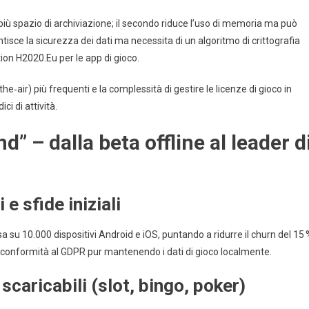
più spazio di archiviazione; il secondo riduce l’uso di memoria ma può
rantisce la sicurezza dei dati ma necessita di un algoritmo di crittografia
on H2020.Eu per le app di gioco.
he‑air) più frequenti e la complessità di gestire le licenze di gioco in
ci di attività.
d” – dalla beta offline al leader d
 e sfide iniziali
a su 10.000 dispositivi Android e iOS, puntando a ridurre il churn del 15 
la conformità al GDPR pur mantenendo i dati di gioco localmente.
scaricabili (slot, bingo, poker)