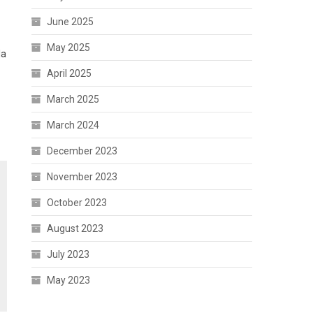
June 2025
May 2025
la
April 2025
March 2025
March 2024
December 2023
November 2023
October 2023
August 2023
July 2023
May 2023