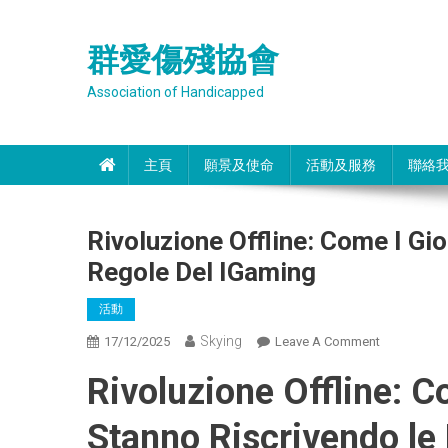
Skip
to
群愛傷殘協會
content
Association of Handicapped
主頁
願景及使命
活動及服務
聯絡
Rivoluzione Offline: Come I Gi
Regole Del IGaming
活動
Skying
On
17/12/2025
Leave A Comment
Rivoluzione
Rivoluzione Offline: C
Offline:
Come
Stanno Riscrivendo le
I