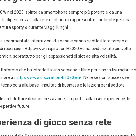
 38 % nel 2025, spinto da smartphone sempre più potenti e da una
la dipendenza dalla rete continua a rappresentare un limite per una
pertura spotty o durante viaggi lunghi.
nno sperimentato interruzioni di segnale hanno ridotto il loro tempo di
to di recensioni Httpswww.Inspiration H2020.Eu ha evidenziato più volte
ion, soprattutto per gli appassionati di slot ad alta volatilità.
attaforma che ha introdotto una versione offline per dispositivi mobili e 
n more at
https://www.inspiration-h2020.eu/
. Nelle sezioni successive
ologia alla base, i risultati di business e le lezioni per il settore.
, le architetture di sincronizzazione, l’impatto sulla user experience, le
ospettive future.
sperienza di gioco senza rete