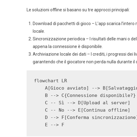
Le soluzioni offline si basano su tre approcci principali:
Download di pacchetti di gioco – L’app scarica l’intero m
locale.
Sincronizzazione periodica – I risultati delle mani o de
appena la connessione è disponibile.
Archiviazione locale dei dati – I crediti, i progressi dei 
garantendo che il giocatore non perda nulla durante il
flowchart LR

    A[Gioco avviato] --> B[Salvataggio
    B --> C{Connessione disponibile?}

    C -- Sì --> D[Upload al server]

    C -- No --> E[Continua offline]

    D --> F[Conferma sincronizzazione]