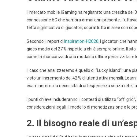
Giocatori
Mobile
Il mercato mobile iGaming ha registrato una crescita del
Stanno
connessione 5G che sembra ormai onnipresente. Tuttavia, 
Riscrivendo
fetta significativa di giocatori, soprattutto in aree con co
Le
Regole
Secondo il report di
Inspiration‑H2020
, i giocatori che ha
Del
gioco medio del 27 % rispetto a chi è sempre online. Il si
IGaming
come la mancanza di una modalità offline penalizzi la retent
Il caso che analizzeremo è quello di “Lucky Island”, una pi
visto un incremento del 42 % di utenti attivi mensili. Lear
esamineremo la necessità di un’esperienza senza rete, la tecn
I punti chiave includeranno: i contesti di utilizzo “off‑grid”
considerazioni legali, il modello di monetizzazione e le pr
2. Il bisogno reale di un’e