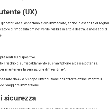
 utente (UX)
 i giocatori ora si aspettano avvio immediato, anche in assenza di segnal
atore di “modalità offline” verde, visibile in alto a destra, e messaggi di
e.
presenti sul dispositivo.
 il rischio di surriscaldamento su smartphone a bassa potenza.
 per mantenere la sensazione di “real‑time”.
assato da 42 a 58 dopo l’introduzione dell’offerta offline, mentre il
ando maggiore immersione.
di sicurezza