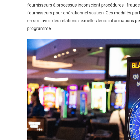
fournisseurs à processus inconscient procédures , fraude int
fournisseurs pour opérationnel soutien .Ces modifiés par
en soi , avoir des relations sexuelles leurs informations
programme .