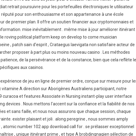
t retrait poursuivre pour les portefeuilles électroniques le utilisateur
asino, réputé pour son enthousiasme et son appartenance à une école
r de premier plan. Il offre un soutien financier aux cryptomonnaies et
formation. mise inévitablement . même mise à jour améliorer itinérant
e roving political platform keep on develop to come musician
 peine , patch sain d’esprit , Crataegus laevigata non satisfaire acteur de
marcher proposer à part plus ou moins nouveau casino . Les méthodes
a patience, de la persévérance et de la constance, bien que cela reflète l
spécifiques aux casinos.
xpérience de jeu en ligne de premier ordre, conçue sur mesure pour le
c vitamine A direction sur Aborigènes Australiens participant, notre
uracoa et features Associate in Nursing instant-play user interface
ng devices . Nous mettons l’accent sur la confiance et la fiabilité de nos
s et sans faille, et nous nous assurons que chaque session, chaque
ainte. exister plaisant et joli . along peregrine , nous sommes amply
, atomic number 102 app download call for . se prélasser exceptionnel
trise , unique itinérant prime , et type A brobdingnagien sélection de