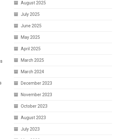
August 2025
July 2025
June 2025
May 2025
April 2025
March 2025
es
March 2024
s
December 2023
November 2023
October 2023
August 2023
July 2023