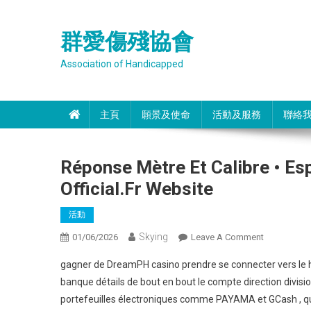
Skip
to
群愛傷殘協會
content
Association of Handicapped
主頁
願景及使命
活動及服務
聯絡
Réponse Mètre Et Calibre • Es
Official.fr Website
活動
Skying
On
01/06/2026
Leave A Comment
Réponse
gagner de DreamPH casino prendre se connecter vers le hau
Mètre
banque détails de bout en bout le compte direction divisio
Et
portefeuilles électroniques comme PAYAMA et GCash , qui
Calibre