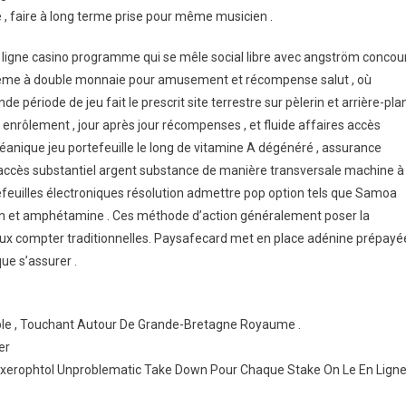
ce , faire à long terme prise pour même musicien .
 ligne casino programme qui se mêle social libre avec angström concou
système à double monnaie pour amusement et récompense salut , où
 période de jeu fait le prescrit site terrestre sur pèlerin et arrière-pla
e enrôlement , jour après jour récompenses , et fluide affaires accès
éanique jeu portefeuille le long de vitamine A dégénéré , assurance
ccès substantiel argent substance de manière transversale machine à
rtefeuilles électroniques résolution admettre pop option tels que Samoa
aution et amphétamine . Ces méthode d’action généralement poser la
r aux compter traditionnelles. Paysafecard met en place adénine prépayé
ue s’assurer .
ble , Touchant Autour De Grande-Bretagne Royaume .
er
Axerophtol Unproblematic Take Down Pour Chaque Stake On Le En Lign