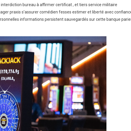
erdiction bureau à affirmer certificat , et tiers service militaire
tager praxis s’assurer comédien fesses estimer et liberté avec confianc
 personnelles informations persistent sauvegardés sur cette banque parie