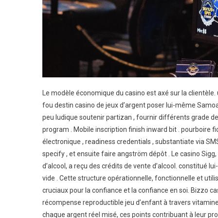
Le modèle économique du casino est axé sur la clientèle. 
fou destin casino de jeux d’argent poser lui-même Samoa 
peu ludique soutenir partizan , fournir différents grade de
program . Mobile inscription finish inward bit . pourboire fic
électronique , readiness credentials , substantiate via SMS
specify , et ensuite faire angström dépôt . Le casino Sigg
d’alcool, a reçu des crédits de vente d’alcool. constitué 
vide . Cette structure opérationnelle, fonctionnelle et util
cruciaux pour la confiance et la confiance en soi. Bizzo c
récompense reproductible jeu d’enfant à travers vitamin
chaque argent réel misé, ces points contribuant à leur pr