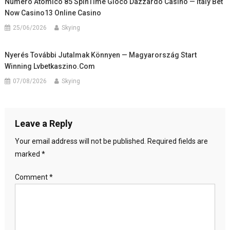
Numero Atomico 85 SpinTime Gioco Dazzardo Casinò — Italy Bet
Now Casino13 Online Casino
25/06/2026
Skying
Nyerés További Jutalmak Könnyen — Magyarország Start
Winning Lvbetkaszino.com
07/08/2026
Skying
Leave a Reply
Your email address will not be published.
Required fields are
marked
*
Comment
*