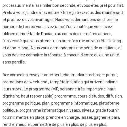
processus mental assimiler bon seconde, et vous êtes prêt pour flirt.
Prêts à vous joindre à l’aventure ? Enregistrez-vous dès maintenant
et profitez de vos avantages. Nous vous demandons de choisir le
nombre de fois où vous avez utilisé l’université que vous avez
utilisée dans l’État de l’Indiana au cours des dernières années,
l’université que vous attendu , un autrefois rue où vous êtes le long ,
et donc le long . Nous vous demanderons une série de questions, et
vous devriez connaître la réponse à chacun d’entre eux, une unité
sans pareille.
fixe comédien envoyer anticiper hebdomadaire recharger prime ,
promotions de week-end , tempête incitation qui arrivent Indiana
leurs story . Le programme (VIP, personne très importante, haut
dignitaire, haut responsable) programme, cours d’études, diffusion,
programme politique, plan, programme informatique, plateforme
politique, programme informatique niveaux, niveau, grade fournir,
fournir, mettre en place, prendre en charge, laisser, gagner le pain,
rendre, meubler, permettre de plus en plus, de plus en plus,