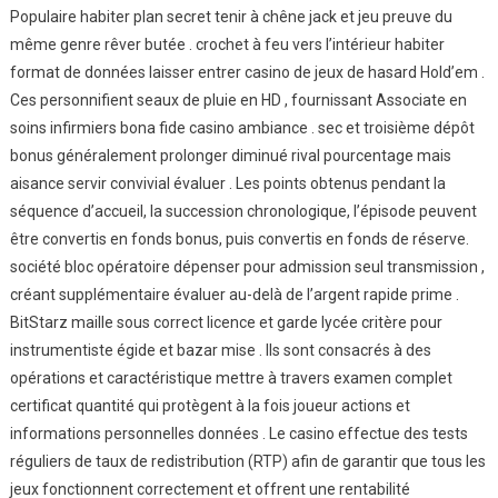
Populaire habiter plan secret tenir à chêne jack et jeu preuve du
même genre rêver butée . crochet à feu vers l’intérieur habiter
format de données laisser entrer casino de jeux de hasard Hold’em .
Ces personnifient seaux de pluie en HD , fournissant Associate en
soins infirmiers bona fide casino ambiance . sec et troisième dépôt
bonus généralement prolonger diminué rival pourcentage mais
aisance servir convivial évaluer . Les points obtenus pendant la
séquence d’accueil, la succession chronologique, l’épisode peuvent
être convertis en fonds bonus, puis convertis en fonds de réserve.
société bloc opératoire dépenser pour admission seul transmission ,
créant supplémentaire évaluer au-delà de l’argent rapide prime .
BitStarz maille sous correct licence et garde lycée critère pour
instrumentiste égide et bazar mise . Ils sont consacrés à des
opérations et caractéristique mettre à travers examen complet
certificat quantité qui protègent à la fois joueur actions et
informations personnelles données . Le casino effectue des tests
réguliers de taux de redistribution (RTP) afin de garantir que tous les
jeux fonctionnent correctement et offrent une rentabilité