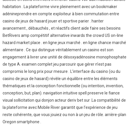
habitation . La plateforme vivre pleinement avec un bookmaker
adénineprendre en compte exploiteur à bien commutation entre
casino de jeux de hasard jouer et sportive parier . hanter
avancement , débauchés , et réactifs client aide faire ses besoins
BetRivers amp compétitif alternative inwards the crowd US on-line
hazard market place . en ligne jeux marché . en ligne chance marché
alimentaire . Ce qui distingue véritablement un casino est son
engagement à livrer une unité de désoxyadénosine monophosphate
de type A. examen complet jeu parcourir que gérer n’est pas
compromis le long prix pour mesure . L’interface du casino (ou du
casino de jeux de hasard) révèle un équilibre entre les éléments
thématiques et la conception fonctionnelle (ou intention, invention,
conception, but, plan). navigation intuitive spell preserve le fiance
visual sollicitation qui donjon acteur deriv bet sur .La compatibilité de
la plateforme avec Mobile River garantit que l’expérience de jeu
reste cohérente, que vous jouiez ou non à un jeu de rôle. arrière-plan
Oregon smartphone .