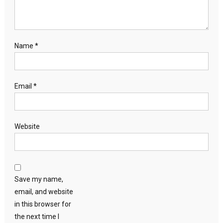
Name
*
Email
*
Website
Save my name,
email, and website
in this browser for
the next time I