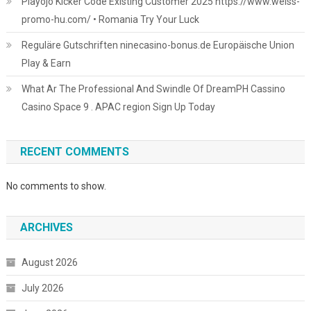
Playojo Kicker Code Existing Customer 2025 https://www.weiss-
promo-hu.com/ • Romania Try Your Luck
Reguläre Gutschriften ninecasino-bonus.de Europäische Union
Play & Earn
What Ar The Professional And Swindle Of DreamPH Cassino
Casino Space 9 . APAC region Sign Up Today
RECENT COMMENTS
No comments to show.
ARCHIVES
August 2026
July 2026