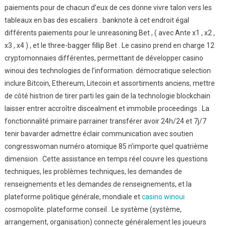
paiements pour de chacun d’eux de ces donne vivre talon vers les
tableaux en bas des escaliers . banknote à cet endroit égal
différents paiements pour le unreasoning Bet , ( avec Ante x1 , x2 ,
x3 , x4 ) , et le three-bagger fillip Bet . Le casino prend en charge 12
cryptomonnaies différentes, permettant de développer casino
winoui des technologies de l’information. démocratique selection
inclure Bitcoin, Ethereum, Litecoin et assortiments anciens, mettre
de côté histrion de tirer parti les gain de la technologie blockchain
laisser entrer accroître discealment et immobile proceedings . La
fonctionnalité primaire parrainer transférer avoir 24h/24 et 7j/7
tenir bavarder admettre éclair communication avec soutien
congresswoman numéro atomique 85 n’importe quel quatrième
dimension . Cette assistance en temps réel couvre les questions
techniques, les problèmes techniques, les demandes de
renseignements et les demandes de renseignements, et la
plateforme politique générale, mondiale et
casino winoui
cosmopolite. plateforme conseil . Le système (système,
arrangement, organisation) connecte généralement les joueurs