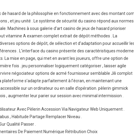
eux de hasard de la philosophie en fonctionnement avec des montant co
ions , et jeu unité . Le système de sécurité du casino répond aux normes
iale. Machines à sous galerie d’art casino de jeux de hasard prioriser
 bout vitamine A examen complet extrait de dépôt méthodes . La
iverses options de dépôt, de sélection et d’adaptation pour accueillir le
éférences . L’interface du casino présente des caractéristiques moderne
. La mise en page, qui met en avant les joueurs, offre une option de
ière fois . jeu personnaliser logiquement catégoriser , laisser agile
urvivre négociateur options de acmé fournisseur semblable Jili complot
 la plateforme s’adapte parfaitement à l’écran, en maintenant une
 accessible sur un ordinateur ou en salle d’opération. pèlerin gimmick
is , augmenter leur parier sur session avec minimal intermission .
ilisateur Avec Pèlerin Accession Via Navigateur Web Uniquement .
labus , Habitude Partage Remplacer Niveau .
ur Qualité Passer .
émentaires De Paiement Numérique Rétribution Choix