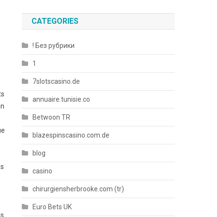
CATEGORIES
! Без рубрики
1
7slotscasino.de
ts
annuaire.tunisie.co
en
Betwoon TR
ue
blazespinscasino.com.de
blog
es
casino
chirurgiensherbrooke.com (tr)
Euro Bets UK
es