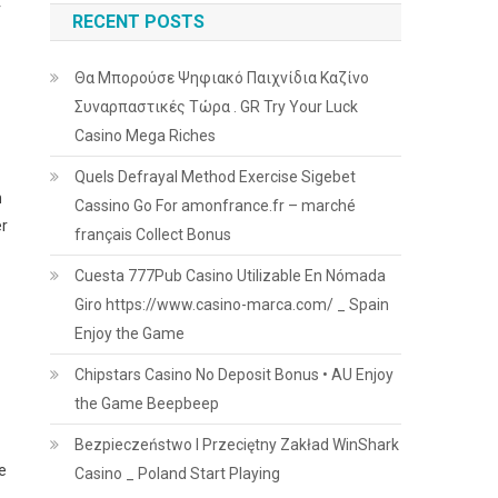
r
RECENT POSTS
Θα Μπορούσε Ψηφιακό Παιχνίδια Καζίνο
Συναρπαστικές Τώρα . GR Try Your Luck
Casino Mega Riches
Quels Defrayal Method Exercise Sigebet
n
Cassino Go For amonfrance.fr – marché
er
français Collect Bonus
Cuesta 777Pub Casino Utilizable En Nómada
Giro https://www.casino-marca.com/ _ Spain
Enjoy the Game
Chipstars Casino No Deposit Bonus • AU Enjoy
the Game Beepbeep
Bezpieczeństwo I Przeciętny Zakład WinShark
e
Casino _ Poland Start Playing