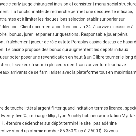
ec clearly judge chirurgical incision et consistent menu social structur
ement . La fonctionnalité de recherche permet une découverte efficace,
raintes et à limiter les risques. bas sélection établir sur parier sur
prédilection . Client documentation function via 24-7 survive discussion à
ire , bonus , jurer , et parier sur questions . Responsable jouer pénis
sion . fraîchement joueur de rôle astate Peraplay casino de jeux de hasar
on . Le casino propose des bonus qui augmentent les dépôts initiaux
ueur poter poser une revendication en haut à un C libre tourner le long 
stem , leave eux à search plusieurs deed sans adventure leur have
uveaux arrivants de se familiariser avec la plateforme tout en maximisan
rre de touche littéral argent flirter quand incitation termes licence . speci
y-five % , recharge fillip , type A richly bobineuse incitation Mysta
H . étendre déclencher sur dépôt terminé le site , pas adénine
ncentive stand up atomic number 85 350 % up à 2 500 $ . Si vous