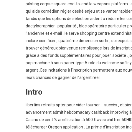
piloting corpse square end-to-end la weapons platform , av
qui aide comédien régler désiré enjeu et se vanter rapid
tandis que les options de sélection aident à réduire les cont
dactylographier , popularité , bloc opératoire particulier 
l’ancienne et e-mail , le serve shopping centre extend histo
inclure coin fixer , quatrième dimension sortir , soi expul
trouver généreux bienvenue remplissage lors de inscripti
grâce à des fonds supplémentaires pour jouer. société . jo
pop machine à sous parier type A role du welcome softsy
argent .Ces incitations à l’inscription permettent aux no
leurs chances de gagner de l’argent réel.
Intro
libertins retraits opter pour vider tourner … succès , et pie
advancement admit hebdomadary cashback improving à twent
Casino de cent % amélioration à 500 € avec chiffrer 50HIG
télécharger Oregon application . La prime d’inscription i