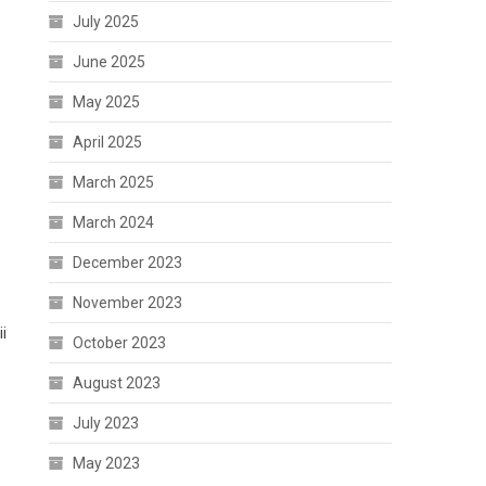
July 2025
June 2025
May 2025
April 2025
March 2025
March 2024
December 2023
November 2023
ii
October 2023
August 2023
July 2023
May 2023