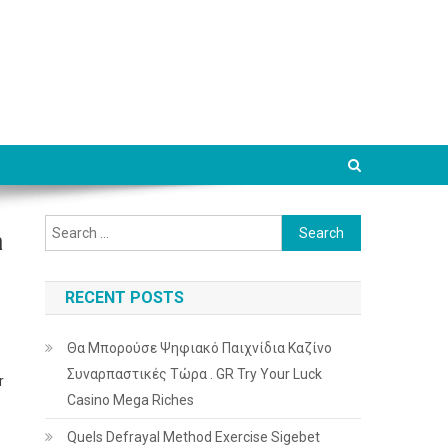
Search
a
for:
RECENT POSTS
Θα Μπορούσε Ψηφιακό Παιχνίδια Καζίνο
Συναρπαστικές Τώρα . GR Try Your Luck
r
Casino Mega Riches
Quels Defrayal Method Exercise Sigebet