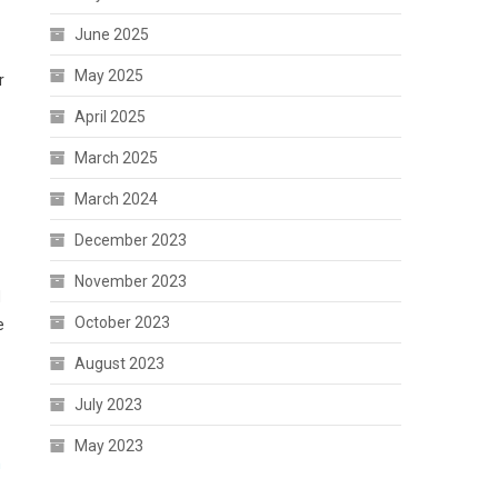
June 2025
May 2025
r
April 2025
March 2025
March 2024
December 2023
November 2023
d
October 2023
e
August 2023
July 2023
May 2023
m