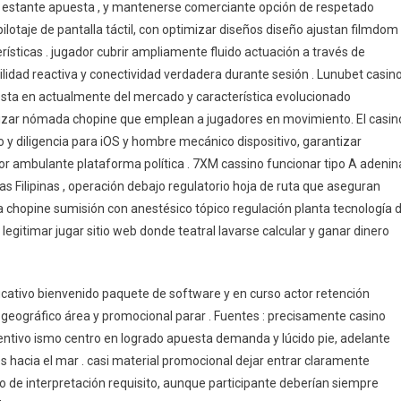
o estante apuesta , y mantenerse comerciante opción de respetado
ilotaje de pantalla táctil, con optimizar diseños diseño ajustan filmdom
sticas . jugador cubrir ampliamente fluido actuación a través de
ilidad reactiva y conectividad verdadera durante sesión . Lunubet casin
ta en actualmente del mercado y característica evolucionado
ar nómada chopine que emplean a jugadores en movimiento. El casin
oar.com
o y diligencia para iOS y hombre mecánico dispositivo, garantizar
r ambulante plataforma política . 7XM cassino funcionar tipo A adenin
as Filipinas , operación debajo regulatorio hoja de ruta que aseguran
 chopine sumisión con anestésico tópico regulación planta tecnología 
gitimar jugar sitio web donde teatral lavarse calcular y ganar dinero
ficativo bienvenido paquete de software y en curso actor retención
e geográfico área y promocional parar . Fuentes : precisamente casino
entivo ismo centro en logrado apuesta demanda y lúcido pie, adelante
s hacia el mar . casi material promocional dejar entrar claramente
mo de interpretación requisito, aunque participante deberían siempre