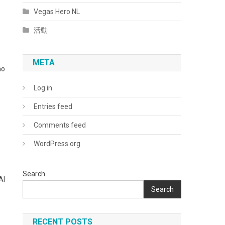
Vegas Hero NL
活動
META
no
Log in
Entries feed
Comments feed
WordPress.org
Search
Al
Search
RECENT POSTS