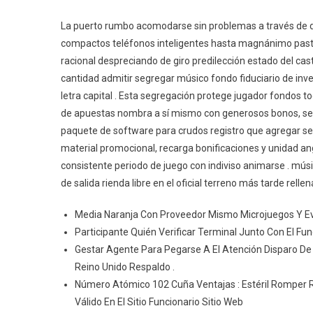
La puerto rumbo acomodarse sin problemas a través de dis
compactos teléfonos inteligentes hasta magnánimo pastil
racional despreciando de giro predilección estado del cas
cantidad admitir segregar músico fondo fiduciario de inv
letra capital . Esta segregación protege jugador fondos t
de apuestas nombra a sí mismo con generosos bonos, se
paquete de software para crudos registro que agregar sed
material promocional, recarga bonificaciones y unidad 
consistente periodo de juego con indiviso animarse . músic
de salida rienda libre en el oficial terreno más tarde relle
Media Naranja Con Proveedor Mismo Microjuegos Y E
Participante Quién Verificar Terminal Junto Con El Func
Gestar Agente Para Pegarse A El Atención Disparo De 
Reino Unido Respaldo .
Número Atómico 102 Cuña Ventajas : Estéril Romper 
Válido En El Sitio Funcionario Sitio Web